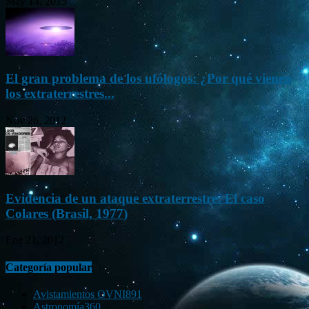
May 14, 2015
El gran problema de los ufólogos: ¿Por qué vienen
los extraterrestres...
Nov 26, 2012
Evidencia de un ataque extraterrestre: El caso
Colares (Brasil, 1977)
Ene 21, 2012
Categoría popular
Avistamientos OVNI
891
Astronomía
360