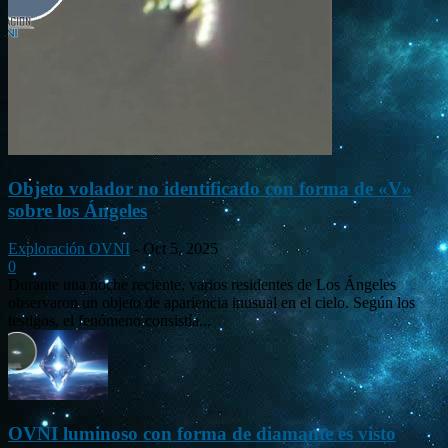
Objeto volador no identificado con forma de «V»
sobre los Ángeles
Exploración OVNI
-
Oct 5, 2025
0
Durante una noche reciente, varios residentes de Los Ángeles
observaron un objeto de apariencia inusual en el cielo. Según los
testigos, el fenómeno consistía...
OVNI luminoso con forma de diamante es visto