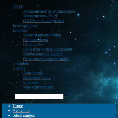
OVNI
Avistamientos de extraterrestres
Avistamientos OVNI
OVNIs en la antigüedad
Investigaciones
Enigmas
Arqueología prohibida
Criptozoología
Crop circles
Fantasmas y otras apariciones
Mutilaciones de ganado
Otros sucesos paranormales
Complots
Ciencia
Astronomía
Descubrimientos
Universo
Vida extraterrestre
Buscar
Home
Acerca de
Sitios amigos