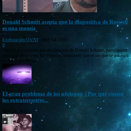
Donald Schmitt acepta que la diapositiva de Roswell
es una momia
Exploración OVNI
-
May 14, 2015
0
Circula por internet una declaración de Donald Schmitt, participante
principal del evento Be Witness, aceptando que el ser que se muestra
en las diapositivas...
El gran problema de los ufólogos: ¿Por qué vienen
los extraterrestres...
Nov 26, 2012