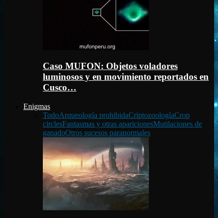
Caso MUFON: Objetos voladores
luminosos y en movimiento reportados en
Cusco…
Enigmas
Todo
Arqueología prohibida
Criptozoología
Crop
circles
Fantasmas y otras apariciones
Mutilaciones de
ganado
Otros sucesos paranormales