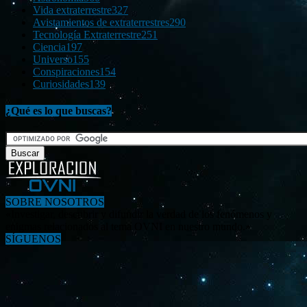
Vida extraterrestre
327
Avistamientos de extraterrestres
290
Tecnología Extraterrestre
251
Ciencia
197
Universo
155
Conspiraciones
154
Curiosidades
139
¿Qué es lo que buscas?
SOBRE NOSOTROS
«Investigar, descubrir y difundir la verdad de los fenómenos y
enigmas relacionados al tema OVNI en nuestro mundo.»
SÍGUENOS