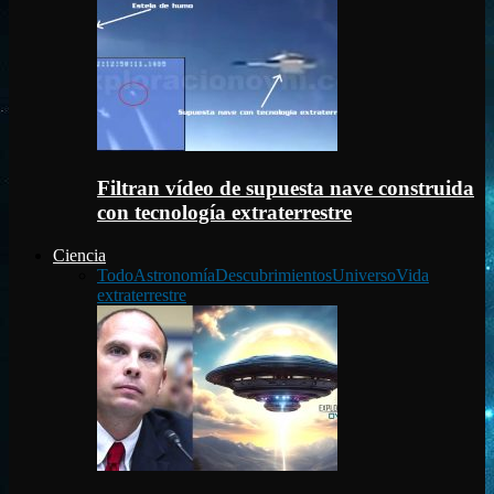
Filtran vídeo de supuesta nave construida
con tecnología extraterrestre
Ciencia
Todo
Astronomía
Descubrimientos
Universo
Vida
extraterrestre