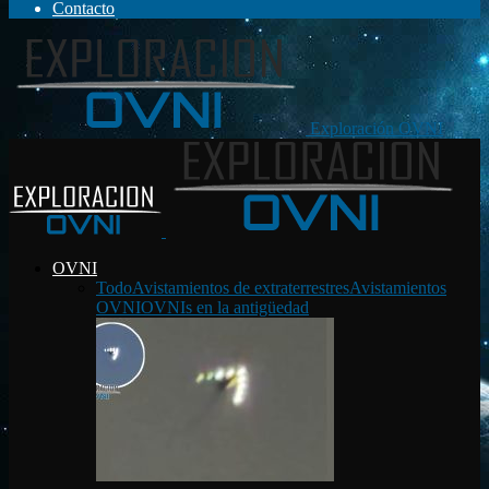
Contacto
Exploración OVNI
OVNI
Todo
Avistamientos de extraterrestres
Avistamientos
OVNI
OVNIs en la antigüedad