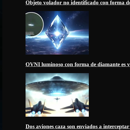
Objeto volador no identificado con forma d
OVNI luminoso con forma de diamante es v
Dos aviones caza son enviados a intercept