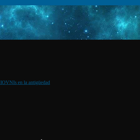
I
OVNIs en la antigüedad