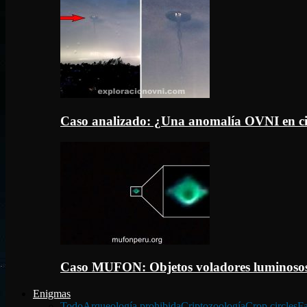
Caso analizado: ¿Una anomalía OVNI en c
Caso MUFON: Objetos voladores luminosos
Enigmas
Todo
Arqueología prohibida
Criptozoología
Crop circles
Fa