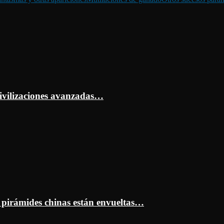
ivilizaciones avanzadas…
s pirámides chinas están envueltas…