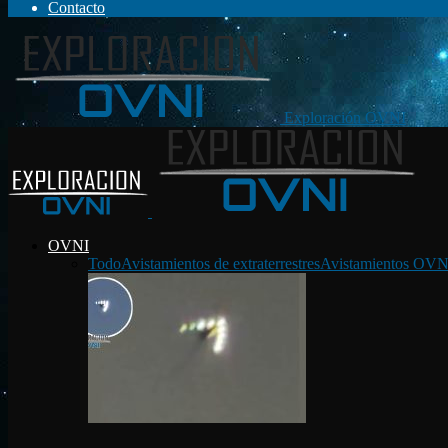
Contacto
Exploración OVNI
OVNI
Todo
Avistamientos de extraterrestres
Avistamientos OVN