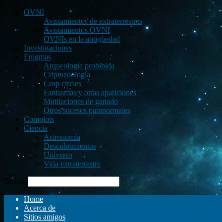
OVNI
Avistamientos de extraterrestres
Avistamientos OVNI
OVNIs en la antigüedad
Investigaciones
Enigmas
Arqueología prohibida
Criptozoología
Crop circles
Fantasmas y otras apariciones
Mutilaciones de ganado
Otros sucesos paranormales
Complots
Ciencia
Astronomía
Descubrimientos
Universo
Vida extraterrestre
Buscar
Home
Acerca de
Sitios amigos