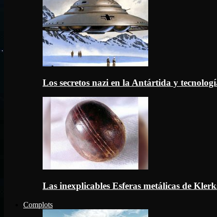
Los secretos nazi en la Antártida y tecnologí
Las inexplicables Esferas metálicas de Kler
Complots