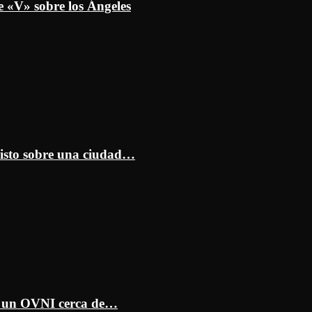
e «V» sobre los Ángeles
isto sobre una ciudad…
ar un OVNI cerca de…