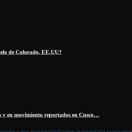
ielo de Colorado, EE.UU?
 y en movimiento reportados en Cusco…
ntasmas y otras apariciones
Mutilaciones de ganado
Otros sucesos para