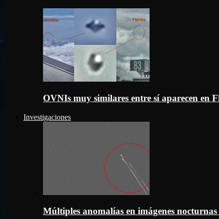
OVNIs muy similares entre sí aparecen en 
Investigaciones
Múltiples anomalías en imágenes nocturnas