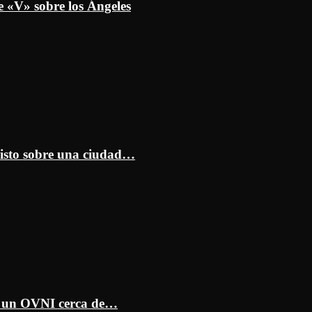
e «V» sobre los Ángeles
isto sobre una ciudad…
ar un OVNI cerca de…