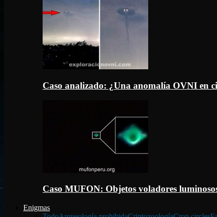
Caso analizado: ¿Una anomalía OVNI en c
Caso MUFON: Objetos voladores luminosos
Enigmas
Todo
Arqueología prohibida
Criptozoología
Crop circles
Fa