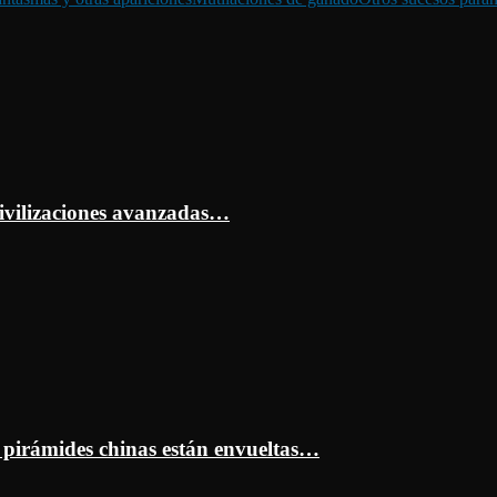
ivilizaciones avanzadas…
s pirámides chinas están envueltas…