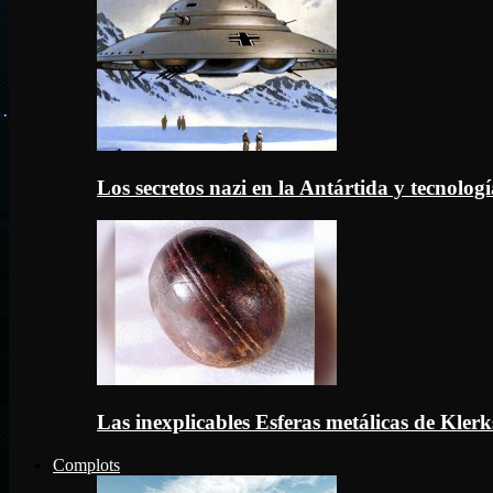
Los secretos nazi en la Antártida y tecnologí
Las inexplicables Esferas metálicas de Kler
Complots