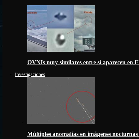
OVNIs muy similares entre sí aparecen en 
Investigaciones
Múltiples anomalías en imágenes nocturnas