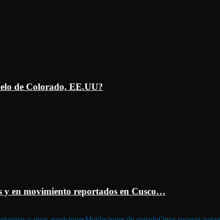
ielo de Colorado, EE.UU?
 y en movimiento reportados en Cusco…
ntasmas y otras apariciones
Mutilaciones de ganado
Otros sucesos para