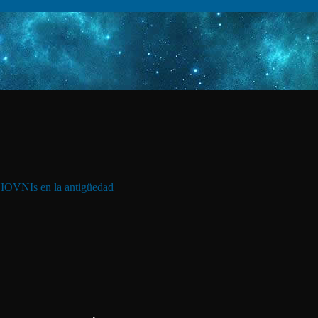
I
OVNIs en la antigüedad