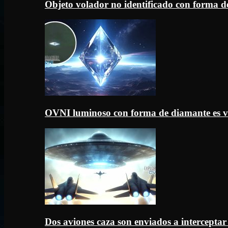
Objeto volador no identificado con forma d
OVNI luminoso con forma de diamante es v
Dos aviones caza son enviados a intercept