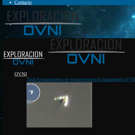
Contacto
Exploración OVNI
OVNI
Todo
Avistamientos de extraterrestres
Avistamientos OVN