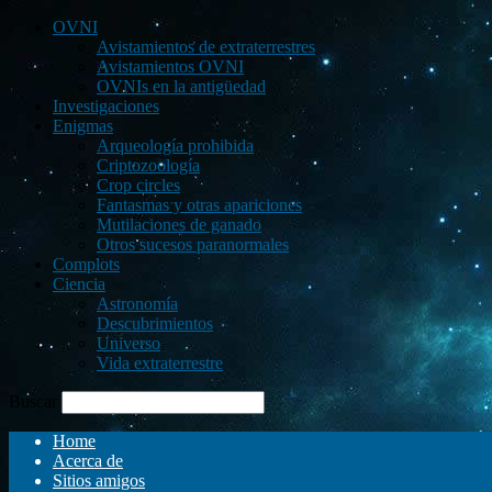
OVNI
Avistamientos de extraterrestres
Avistamientos OVNI
OVNIs en la antigüedad
Investigaciones
Enigmas
Arqueología prohibida
Criptozoología
Crop circles
Fantasmas y otras apariciones
Mutilaciones de ganado
Otros sucesos paranormales
Complots
Ciencia
Astronomía
Descubrimientos
Universo
Vida extraterrestre
Buscar
Home
Acerca de
Sitios amigos