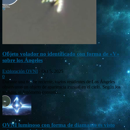
Objeto volador no identificado con forma de «V»
sobre los Ángeles
Exploración OVNI
-
Oct 5, 2025
0
Durante una noche reciente, varios residentes de Los Ángeles
observaron un objeto de apariencia inusual en el cielo. Según los
testigos, el fenómeno consistía...
OVNI luminoso con forma de diamante es visto