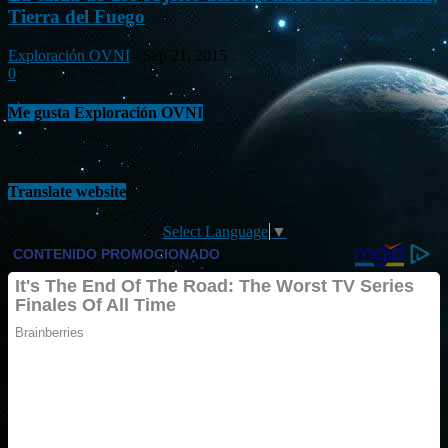
Tierra del Fuego
Exploración OVNI
-
Sep 21, 2015
0
Me gusta Exploración OVNI
Translate website
Select Language
▼