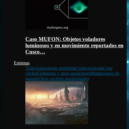
Caso MUFON: Objetos voladores
luminosos y en movimiento reportados en
Cusco…
Enigmas
Todo
Arqueología prohibida
Criptozoología
Crop
circles
Fantasmas y otras apariciones
Mutilaciones de
ganado
Otros sucesos paranormales