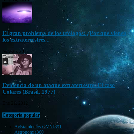
El gran problema de los ufólogos: ¿Por qué vienen
los extraterrestres...
Nov 26, 2012
Evidencia de un ataque extraterrestre: El caso
Colares (Brasil, 1977)
Ene 21, 2012
Categoría popular
Avistamientos OVNI
891
Astronomía
360