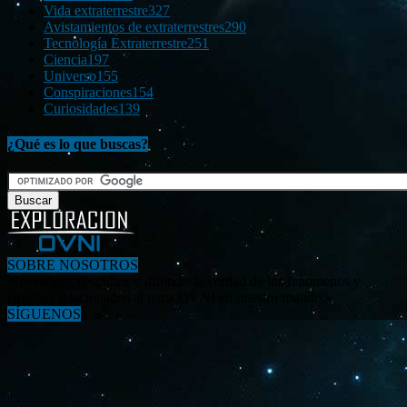
Vida extraterrestre
327
Avistamientos de extraterrestres
290
Tecnología Extraterrestre
251
Ciencia
197
Universo
155
Conspiraciones
154
Curiosidades
139
¿Qué es lo que buscas?
SOBRE NOSOTROS
«Investigar, descubrir y difundir la verdad de los fenómenos y
enigmas relacionados al tema OVNI en nuestro mundo.»
SÍGUENOS