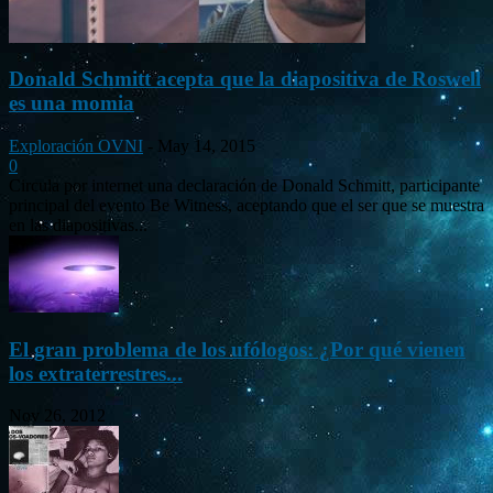
Donald Schmitt acepta que la diapositiva de Roswell
es una momia
Exploración OVNI
-
May 14, 2015
0
Circula por internet una declaración de Donald Schmitt, participante
principal del evento Be Witness, aceptando que el ser que se muestra
en las diapositivas...
El gran problema de los ufólogos: ¿Por qué vienen
los extraterrestres...
Nov 26, 2012