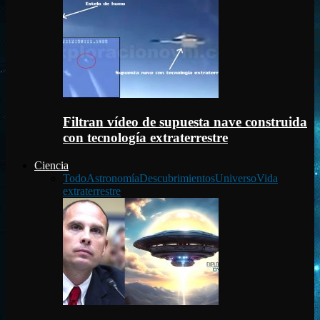
Filtran vídeo de supuesta nave construida
con tecnología extraterrestre
Ciencia
Todo
Astronomía
Descubrimientos
Universo
Vida
extraterrestre