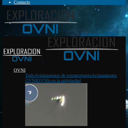
Contacto
Exploración OVNI
OVNI
Todo
Avistamientos de extraterrestres
Avistamientos
OVNI
OVNIs en la antigüedad