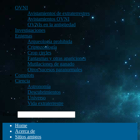
OVNI
Avistamientos de extraterrestres
Avistamientos OVNI
OVNIs en la antigüedad
Investigaciones
Enigmas
Arqueología prohibida
Criptozoología
Crop circles
Fantasmas y otras apariciones
Mutilaciones de ganado
Otros sucesos paranormales
Complots
Ciencia
Astronomía
Descubrimientos
Universo
Vida extraterrestre
Buscar
Home
Acerca de
Sitios amigos