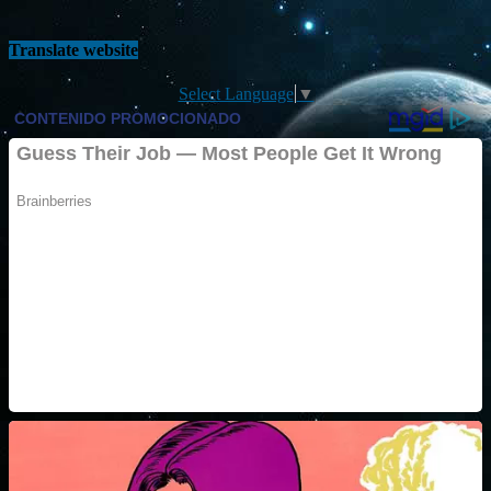
Translate website
Select Language
▼