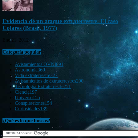
Evidencia de un ataque extraterrestre: El caso
Colares (Brasil, 1977)
Ene 21, 2012
Categoría popular
Avistamientos OVNI
891
Astronomía
360
Vida extraterrestre
327
Avistamientos de extraterrestres
290
Tecnología Extraterrestre
251
Ciencia
197
Universo
155
Conspiraciones
154
Curiosidades
139
¿Qué es lo que buscas?