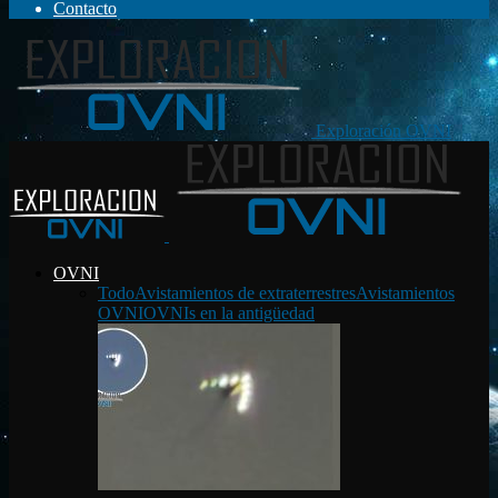
Contacto
Exploración OVNI
OVNI
Todo
Avistamientos de extraterrestres
Avistamientos
OVNI
OVNIs en la antigüedad