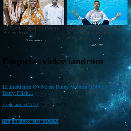
Etiqueta: vickie landrum
El Incidente OVNI en Piney Woods (1980) – Caso
Betty Cash...
Exploración OVNI
-
Sep 10, 2012
0
Me gusta Exploración OVNI