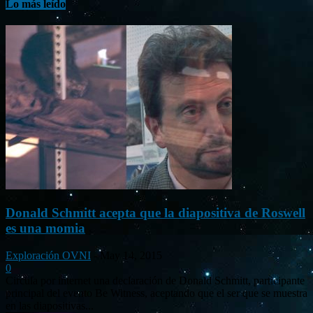
Lo más leído
Donald Schmitt acepta que la diapositiva de Roswell
es una momia
Exploración OVNI
-
May 14, 2015
0
Circula por internet una declaración de Donald Schmitt, participante
principal del evento Be Witness, aceptando que el ser que se muestra
en las diapositivas...