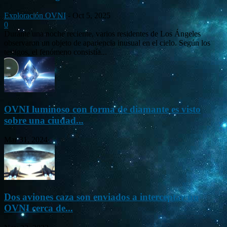
Exploración OVNI
-
Oct 5, 2025
0
Durante una noche reciente, varios residentes de Los Ángeles
observaron un objeto de apariencia inusual en el cielo. Según los
testigos, el fenómeno consistía...
OVNI luminoso con forma de diamante es visto
sobre una ciudad...
Mar 31, 2024
Dos aviones caza son enviados a interceptar un
OVNI cerca de...