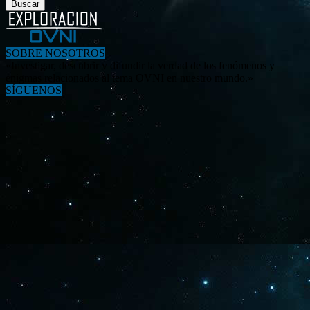
SOBRE NOSOTROS
«Investigar, descubrir y difundir la verdad de los fenómenos y
enigmas relacionados al tema OVNI en nuestro mundo.»
SÍGUENOS