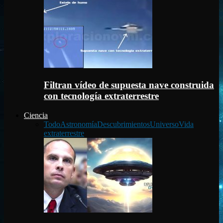
Filtran vídeo de supuesta nave construida
con tecnología extraterrestre
Ciencia
Todo
Astronomía
Descubrimientos
Universo
Vida
extraterrestre