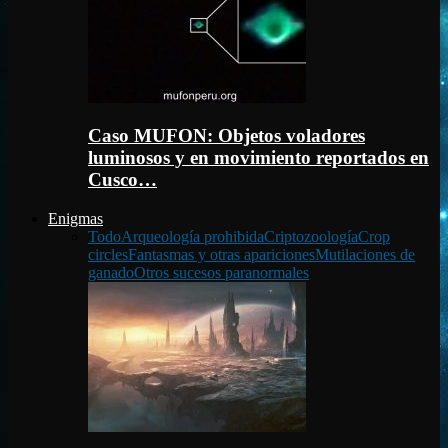
Caso MUFON: Objetos voladores
luminosos y en movimiento reportados en
Cusco…
Enigmas
Todo
Arqueología prohibida
Criptozoología
Crop
circles
Fantasmas y otras apariciones
Mutilaciones de
ganado
Otros sucesos paranormales