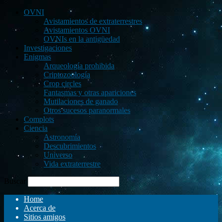
OVNI
Avistamientos de extraterrestres
Avistamientos OVNI
OVNIs en la antigüedad
Investigaciones
Enigmas
Arqueología prohibida
Criptozoología
Crop circles
Fantasmas y otras apariciones
Mutilaciones de ganado
Otros sucesos paranormales
Complots
Ciencia
Astronomía
Descubrimientos
Universo
Vida extraterrestre
Buscar
Home
Acerca de
Sitios amigos