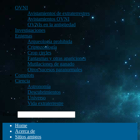
OVNI
Avistamientos de extraterrestres
Avistamientos OVNI
OVNIs en la antigüedad
Investigaciones
Enigmas
Arqueología prohibida
Criptozoología
Crop circles
Fantasmas y otras apariciones
Mutilaciones de ganado
Otros sucesos paranormales
Complots
Ciencia
Astronomía
Descubrimientos
Universo
Vida extraterrestre
Buscar
Home
Acerca de
Sitios amigos