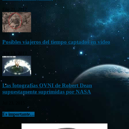
Ene 21, 2012
Posibles viajeros del tiempo captados en vídeo
Abr 13, 2013
Las fotografías OVNI de Robert Dean
supuestamente suprimidas por NASA
Jul 23, 2015
Es importante…