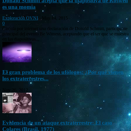
Donald Schmitt acepta que la diapositiva de Roswell
es una momia
Exploración OVNI
-
May 14, 2015
0
Circula por internet una declaración de Donald Schmitt, participante
principal del evento Be Witness, aceptando que el ser que se muestra
en las diapositivas...
El gran problema de los ufólogos: ¿Por qué vienen
los extraterrestres...
Nov 26, 2012
Evidencia de un ataque extraterrestre: El caso
Colares (Brasil, 1977)