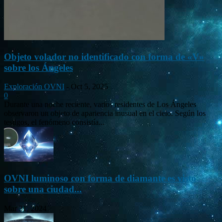
Objeto volador no identificado con forma de «V»
sobre los Ángeles
Exploración OVNI
-
Oct 5, 2025
0
Durante una noche reciente, varios residentes de Los Ángeles
observaron un objeto de apariencia inusual en el cielo. Según los
testigos, el fenómeno consistía...
OVNI luminoso con forma de diamante es visto
sobre una ciudad...
Mar 31, 2024