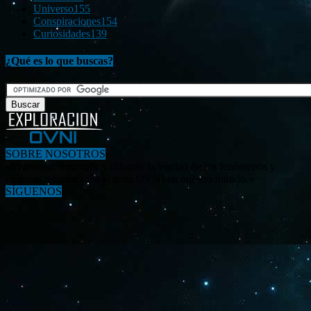
Universo
155
Conspiraciones
154
Curiosidades
139
¿Qué es lo que buscas?
SOBRE NOSOTROS
«Investigar, descubrir y difundir la verdad de los fenómenos y
enigmas relacionados al tema OVNI en nuestro mundo.»
SÍGUENOS