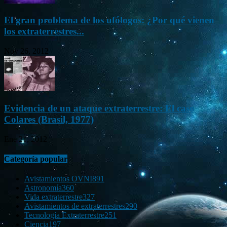
El gran problema de los ufólogos: ¿Por qué vienen
los extraterrestres...
Nov 26, 2012
Evidencia de un ataque extraterrestre: El caso
Colares (Brasil, 1977)
Ene 21, 2012
Categoría popular
Avistamientos OVNI
891
Astronomía
360
Vida extraterrestre
327
Avistamientos de extraterrestres
290
Tecnología Extraterrestre
251
Ciencia
197