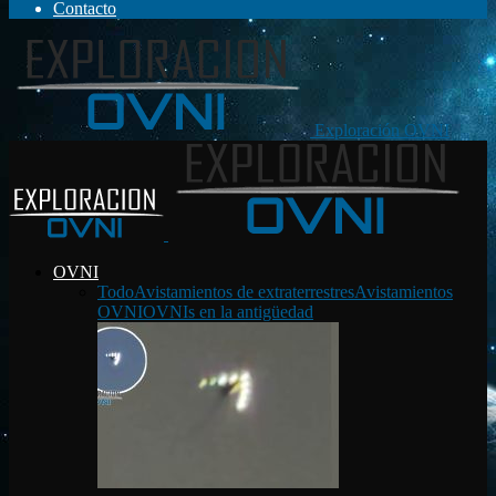
Contacto
Exploración OVNI
OVNI
Todo
Avistamientos de extraterrestres
Avistamientos
OVNI
OVNIs en la antigüedad