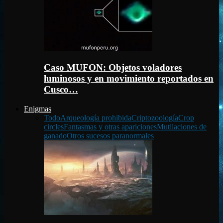
Caso MUFON: Objetos voladores
luminosos y en movimiento reportados en
Cusco…
Enigmas
Todo
Arqueología prohibida
Criptozoología
Crop
circles
Fantasmas y otras apariciones
Mutilaciones de
ganado
Otros sucesos paranormales