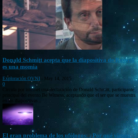
Donald Schmitt acepta que la diapositiva de Roswell
es una momia
Exploración OVNI
-
May 14, 2015
0
Circula por internet una declaración de Donald Schmitt, participante
principal del evento Be Witness, aceptando que el ser que se muestra
en las diapositivas...
El gran problema de los ufólogos: ¿Por qué vienen