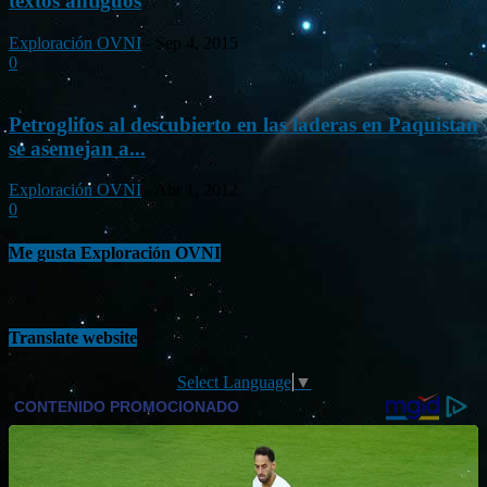
textos antiguos
Exploración OVNI
-
Sep 4, 2015
0
Petroglifos al descubierto en las laderas en Paquistan
se asemejan a...
Exploración OVNI
-
Abr 1, 2012
0
Me gusta Exploración OVNI
Translate website
Select Language
▼