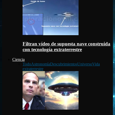
Filtran vídeo de supuesta nave construida
con tecnología extraterrestre
Ciencia
Todo
Astronomía
Descubrimientos
Universo
Vida
extraterrestre