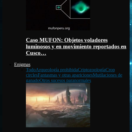
Caso MUFON: Objetos voladores
luminosos y en movimiento reportados en
Cusco…
Enigmas
Todo
Arqueología prohibida
Criptozoología
Crop
circles
Fantasmas y otras apariciones
Mutilaciones de
ganado
Otros sucesos paranormales