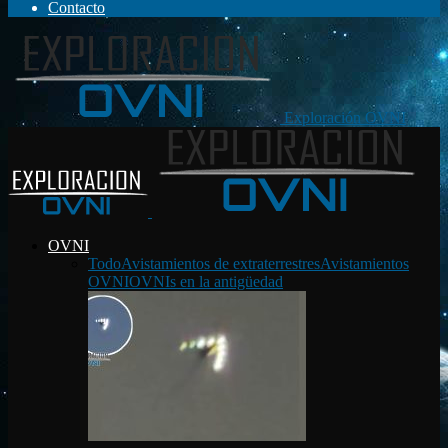
Contacto
Exploración OVNI
OVNI
Todo
Avistamientos de extraterrestres
Avistamientos
OVNI
OVNIs en la antigüedad