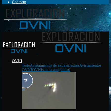
Contacto
Exploración OVNI
OVNI
Todo
Avistamientos de extraterrestres
Avistamientos
OVNI
OVNIs en la antigüedad