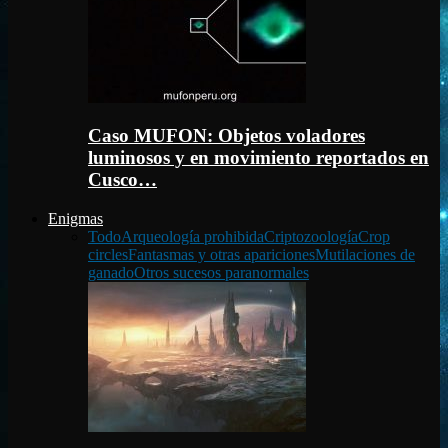
Caso MUFON: Objetos voladores
luminosos y en movimiento reportados en
Cusco…
Enigmas
Todo
Arqueología prohibida
Criptozoología
Crop
circles
Fantasmas y otras apariciones
Mutilaciones de
ganado
Otros sucesos paranormales