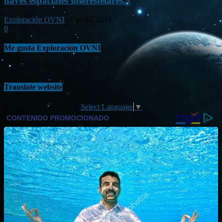
naves espaciales interestelares...
Exploración OVNI
-
Oct 24, 2019
0
Me gusta Exploración OVNI
Translate website
Select Language
▼