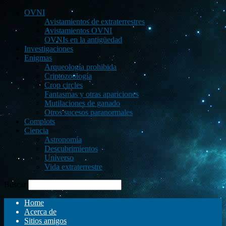
OVNI
Avistamientos de extraterrestres
Avistamientos OVNI
OVNIs en la antigüedad
Investigaciones
Enigmas
Arqueología prohibida
Criptozoología
Crop circles
Fantasmas y otras apariciones
Mutilaciones de ganado
Otros sucesos paranormales
Complots
Ciencia
Astronomía
Descubrimientos
Universo
Vida extraterrestre
Buscar
Home
Acerca de
Sitios amigos