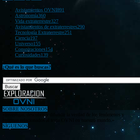
Avistamientos OVNI
891
Astronomía
360
Vida extraterrestre
327
Avistamientos de extraterrestres
290
Tecnología Extraterrestre
251
Ciencia
197
Universo
155
Conspiraciones
154
Curiosidades
139
¿Qué es lo que buscas?
SOBRE NOSOTROS
«Investigar, descubrir y difundir la verdad de los fenómenos y
enigmas relacionados al tema OVNI en nuestro mundo.»
SÍGUENOS