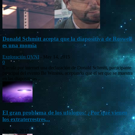
Donald Schmitt acepta que la diapositiva de Roswell
es una momia
Exploración OVNI
-
May 14, 2015
0
Circula por internet una declaración de Donald Schmitt, participante
principal del evento Be Witness, aceptando que el ser que se muestra
en las diapositivas...
El gran problema de los ufólogos: ¿Por qué vienen
los extraterrestres...
Nov 26, 2012