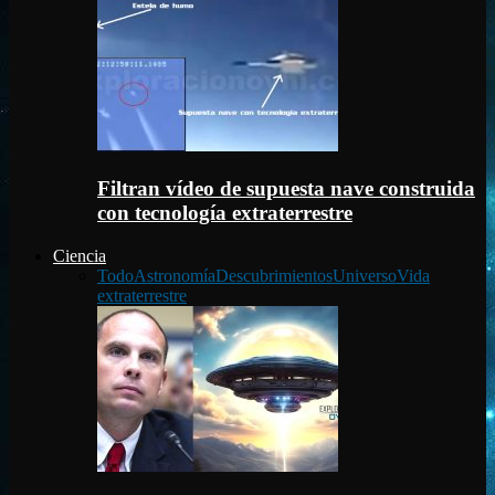
Filtran vídeo de supuesta nave construida
con tecnología extraterrestre
Ciencia
Todo
Astronomía
Descubrimientos
Universo
Vida
extraterrestre