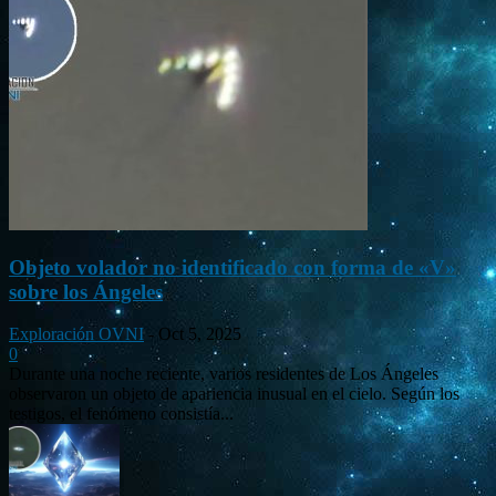
Objeto volador no identificado con forma de «V»
sobre los Ángeles
Exploración OVNI
-
Oct 5, 2025
0
Durante una noche reciente, varios residentes de Los Ángeles
observaron un objeto de apariencia inusual en el cielo. Según los
testigos, el fenómeno consistía...