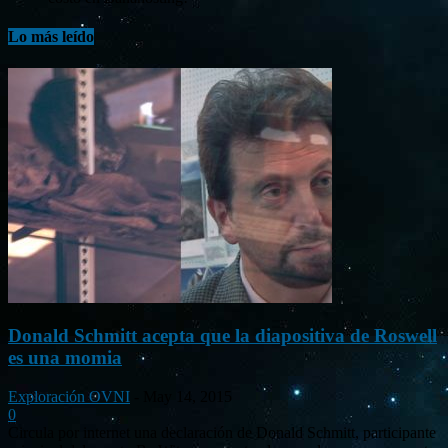
Lo más leído
Donald Schmitt acepta que la diapositiva de Roswell
es una momia
Exploración OVNI
-
May 14, 2015
0
Circula por internet una declaración de Donald Schmitt, participante