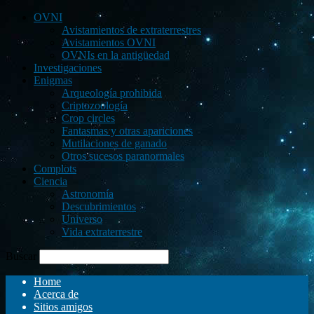
OVNI
Avistamientos de extraterrestres
Avistamientos OVNI
OVNIs en la antigüedad
Investigaciones
Enigmas
Arqueología prohibida
Criptozoología
Crop circles
Fantasmas y otras apariciones
Mutilaciones de ganado
Otros sucesos paranormales
Complots
Ciencia
Astronomía
Descubrimientos
Universo
Vida extraterrestre
Buscar
Home
Acerca de
Sitios amigos