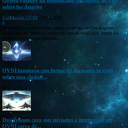
Objeto volador no identificado con forma de «V»
sobre los Ángeles
Exploración OVNI
-
Oct 5, 2025
0
Durante una noche reciente, varios residentes de Los Ángeles
observaron un objeto de apariencia inusual en el cielo. Según los
testigos, el fenómeno consistía...
OVNI luminoso con forma de diamante es visto
sobre una ciudad...
Mar 31, 2024
Dos aviones caza son enviados a interceptar un
OVNI cerca de...