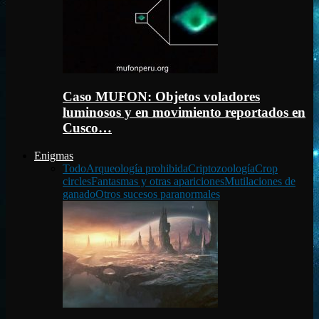
Caso MUFON: Objetos voladores
luminosos y en movimiento reportados en
Cusco…
Enigmas
Todo
Arqueología prohibida
Criptozoología
Crop
circles
Fantasmas y otras apariciones
Mutilaciones de
ganado
Otros sucesos paranormales