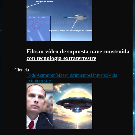
Filtran vídeo de supuesta nave construida
con tecnología extraterrestre
Ciencia
Todo
Astronomía
Descubrimientos
Universo
Vida
extraterrestre