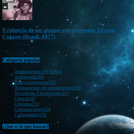
Evidencia de un ataque extraterrestre: El caso
Colares (Brasil, 1977)
Ene 21, 2012
Categoría popular
Avistamientos OVNI
891
Astronomía
360
Vida extraterrestre
327
Avistamientos de extraterrestres
290
Tecnología Extraterrestre
251
Ciencia
197
Universo
155
Conspiraciones
154
Curiosidades
139
¿Qué es lo que buscas?