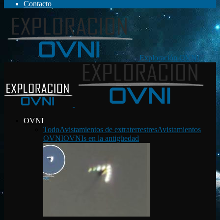
Contacto
Exploración OVNI
OVNI
Todo
Avistamientos de extraterrestres
Avistamientos
OVNI
OVNIs en la antigüedad