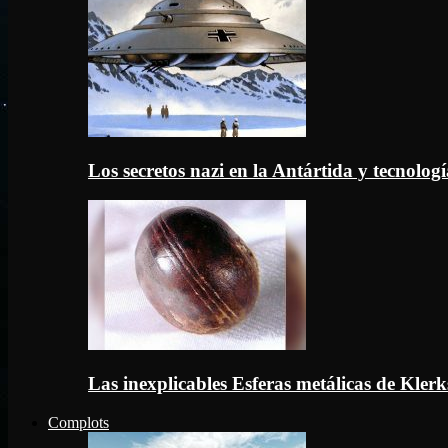
Los secretos nazi en la Antártida y tecnologí
Las inexplicables Esferas metálicas de Kler
Complots