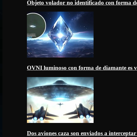
Objeto volador no identificado con forma d
OVNI luminoso con forma de diamante es v
Dos aviones caza son enviados a intercept