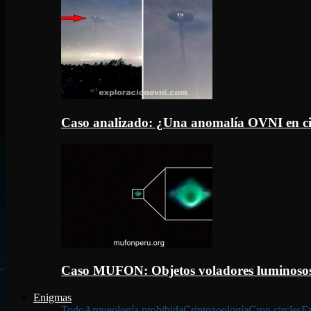
Caso analizado: ¿Una anomalía OVNI en c
Caso MUFON: Objetos voladores luminosos
Enigmas
Todo
Arqueología prohibida
Criptozoología
Crop circles
Fa