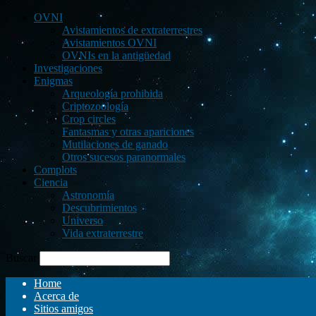
OVNI
Avistamientos de extraterrestres
Avistamientos OVNI
OVNIs en la antigüedad
Investigaciones
Enigmas
Arqueología prohibida
Criptozoología
Crop circles
Fantasmas y otras apariciones
Mutilaciones de ganado
Otros sucesos paranormales
Complots
Ciencia
Astronomía
Descubrimientos
Universo
Vida extraterrestre
Buscar
Home
Acerca de
Sitios amigos