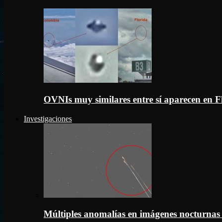
OVNIs muy similares entre sí aparecen en 
Investigaciones
Múltiples anomalías en imágenes nocturnas