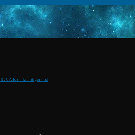
I
OVNIs en la antigüedad