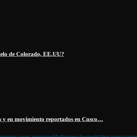
ielo de Colorado, EE.UU?
 y en movimiento reportados en Cusco…
ntasmas y otras apariciones
Mutilaciones de ganado
Otros sucesos para