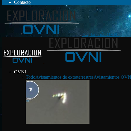
Contacto
Exploración OVNI
OVNI
Todo
Avistamientos de extraterrestres
Avistamientos OVN