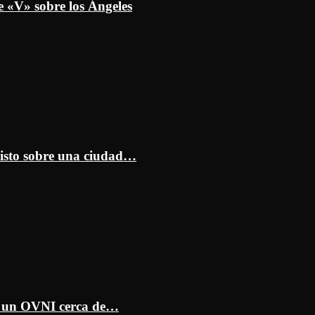
e «V» sobre los Ángeles
isto sobre una ciudad…
ar un OVNI cerca de…