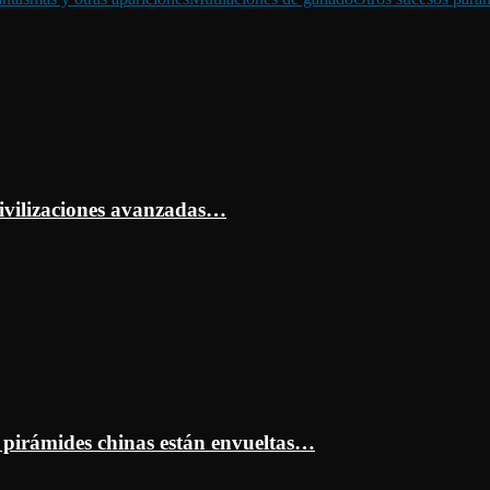
ivilizaciones avanzadas…
s pirámides chinas están envueltas…