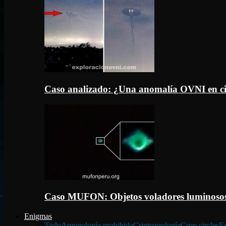
Caso analizado: ¿Una anomalía OVNI en c
Caso MUFON: Objetos voladores luminosos
Enigmas
Todo
Arqueología prohibida
Criptozoología
Crop circles
Fa