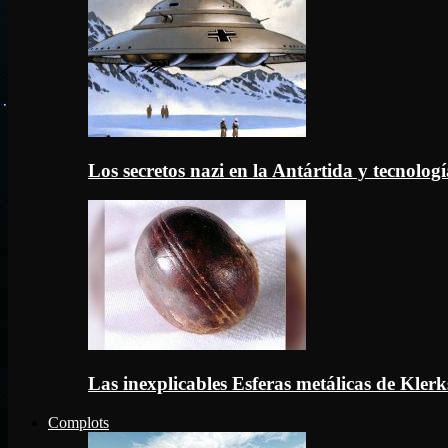
Los secretos nazi en la Antártida y tecnologí
Las inexplicables Esferas metálicas de Kler
Complots