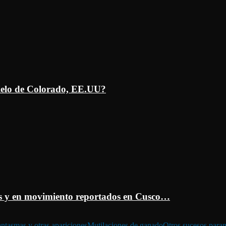
ielo de Colorado, EE.UU?
 y en movimiento reportados en Cusco…
ntasmas y otras apariciones
Mutilaciones de ganado
Otros sucesos para