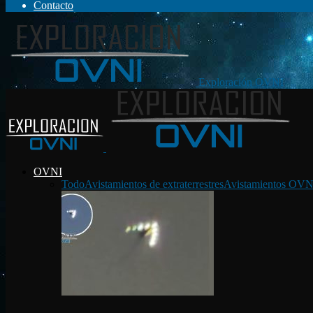
Contacto
Exploración OVNI
OVNI
Todo
Avistamientos de extraterrestres
Avistamientos OVN