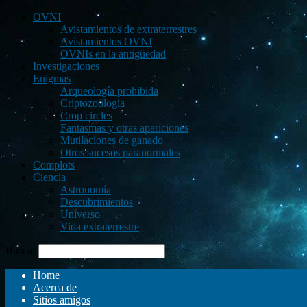
OVNI
Avistamientos de extraterrestres
Avistamientos OVNI
OVNIs en la antigüedad
Investigaciones
Enigmas
Arqueología prohibida
Criptozoología
Crop circles
Fantasmas y otras apariciones
Mutilaciones de ganado
Otros sucesos paranormales
Complots
Ciencia
Astronomía
Descubrimientos
Universo
Vida extraterrestre
Buscar
Home
Acerca de
Sitios amigos