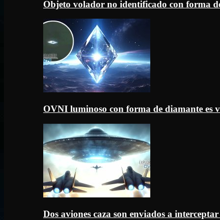
Objeto volador no identificado con forma d
OVNI luminoso con forma de diamante es v
Dos aviones caza son enviados a intercept