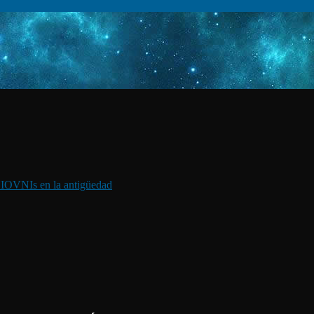
I
OVNIs en la antigüedad