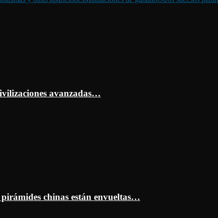
ivilizaciones avanzadas…
s pirámides chinas están envueltas…