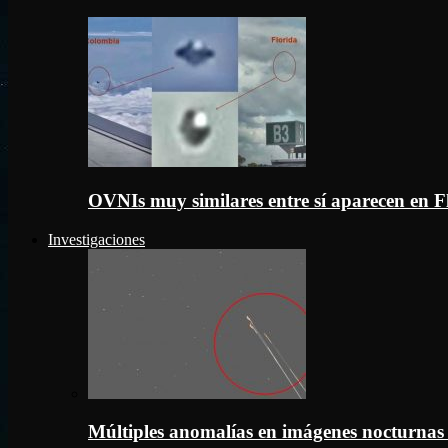
OVNIs muy similares entre sí aparecen en 
Investigaciones
Múltiples anomalías en imágenes nocturnas