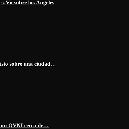
e «V» sobre los Ángeles
isto sobre una ciudad…
ar un OVNI cerca de…