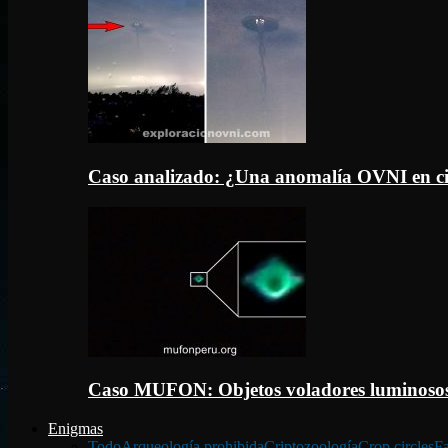
Caso analizado: ¿Una anomalía OVNI en c
Caso MUFON: Objetos voladores luminosos
Enigmas
Todo
Arqueología prohibida
Criptozoología
Crop circles
Fa