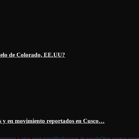
ielo de Colorado, EE.UU?
 y en movimiento reportados en Cusco…
ntasmas y otras apariciones
Mutilaciones de ganado
Otros sucesos para