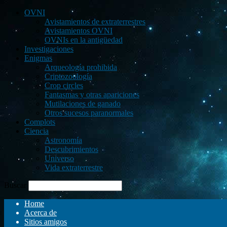
OVNI
Avistamientos de extraterrestres
Avistamientos OVNI
OVNIs en la antigüedad
Investigaciones
Enigmas
Arqueología prohibida
Criptozoología
Crop circles
Fantasmas y otras apariciones
Mutilaciones de ganado
Otros sucesos paranormales
Complots
Ciencia
Astronomía
Descubrimientos
Universo
Vida extraterrestre
Buscar
Home
Acerca de
Sitios amigos