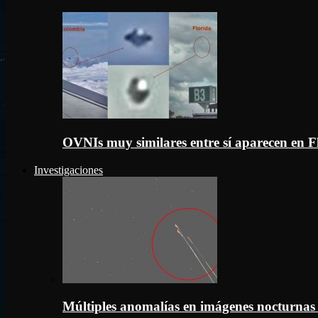
OVNIs muy similares entre sí aparecen en 
Investigaciones
Múltiples anomalías en imágenes nocturnas