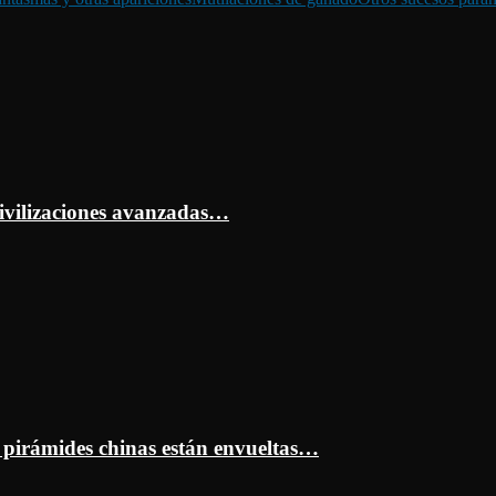
ivilizaciones avanzadas…
s pirámides chinas están envueltas…