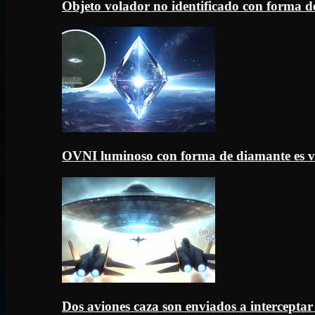
Objeto volador no identificado con forma d
OVNI luminoso con forma de diamante es v
Dos aviones caza son enviados a intercept