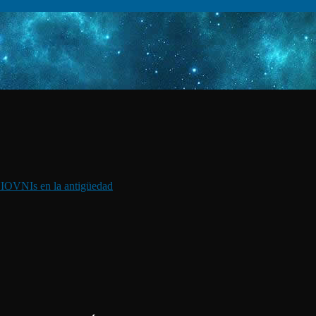
I
OVNIs en la antigüedad