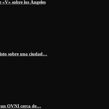
e «V» sobre los Ángeles
isto sobre una ciudad…
ar un OVNI cerca de…