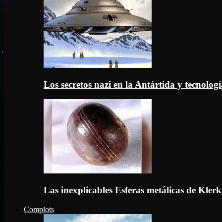
Los secretos nazi en la Antártida y tecnologí
Las inexplicables Esferas metálicas de Kler
Complots