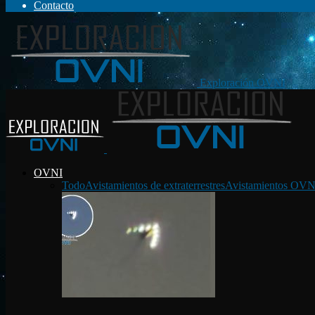
Contacto
Exploración OVNI
OVNI
Todo
Avistamientos de extraterrestres
Avistamientos OVN