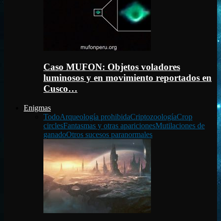
Caso MUFON: Objetos voladores
luminosos y en movimiento reportados en
Cusco…
Enigmas
Todo
Arqueología prohibida
Criptozoología
Crop
circles
Fantasmas y otras apariciones
Mutilaciones de
ganado
Otros sucesos paranormales