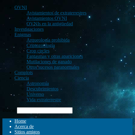
OVNI
Avistamientos de extraterrestres
Avistamientos OVNI
OVNIs en la antigüedad
Investigaciones
Enigmas
Arqueología prohibida
Criptozoología
Crop circles
Fantasmas y otras apariciones
Mutilaciones de ganado
Otros sucesos paranormales
Complots
Ciencia
Astronomía
Descubrimientos
Universo
Vida extraterrestre
Buscar
Home
Acerca de
Sitios amigos