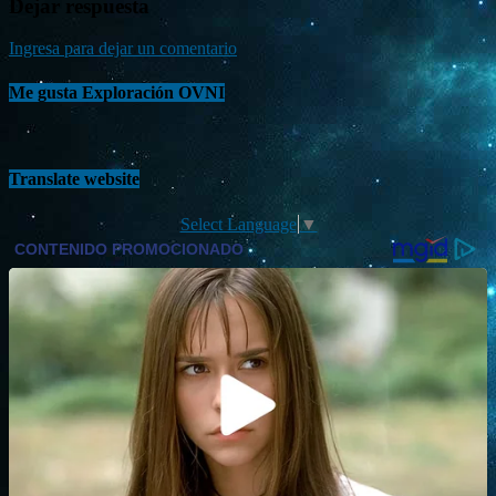
Dejar respuesta
Ingresa para dejar un comentario
Me gusta Exploración OVNI
Translate website
Select Language
▼