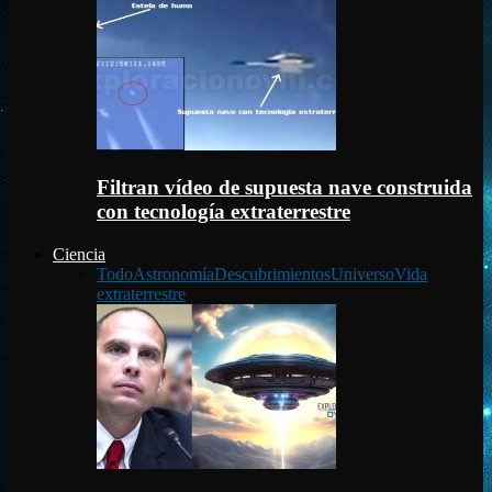
Filtran vídeo de supuesta nave construida
con tecnología extraterrestre
Ciencia
Todo
Astronomía
Descubrimientos
Universo
Vida
extraterrestre