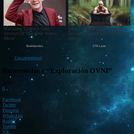
Uncategorized
Bienvenidos a “Exploración OVNI”
2427
0
Facebook
Twitter
Pinterest
WhatsApp
ReddIt
Tumblr
VK