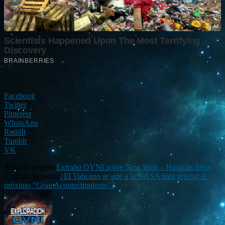
Facebook
Twitter
Pinterest
WhatsApp
ReddIt
Tumblr
VK
Artículo anterior
Extraño OVNI sobre New York – Huracán Irene
Artículo siguiente
¿El Vaticano se une a la NASA para revelar el
próximo "Gran Acontecimniento"?