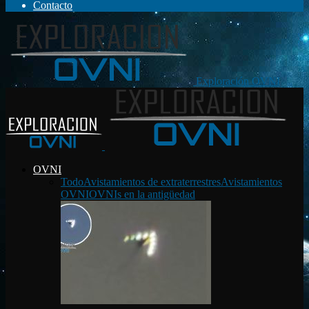
Contacto
Exploración OVNI
OVNI
Todo
Avistamientos de extraterrestres
Avistamientos
OVNI
OVNIs en la antigüedad