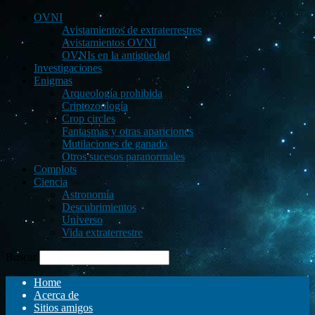
OVNI
Avistamientos de extraterrestres
Avistamientos OVNI
OVNIs en la antigüedad
Investigaciones
Enigmas
Arqueología prohibida
Criptozoología
Crop circles
Fantasmas y otras apariciones
Mutilaciones de ganado
Otros sucesos paranormales
Complots
Ciencia
Astronomía
Descubrimientos
Universo
Vida extraterrestre
Buscar
Home
Acerca de
Sitios amigos