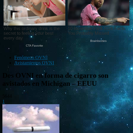
Fenómeno OVNI
Avistamientos OVNI
Dos OVNI en forma de cigarro son
avistados en Michigan – EEUU
5644
1