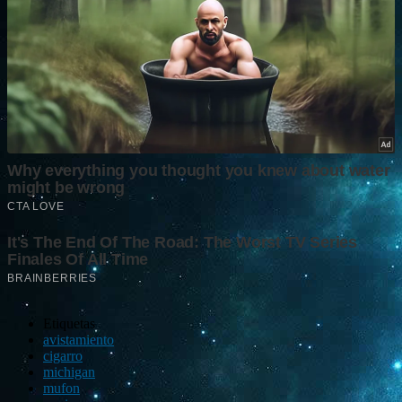
Etiquetas
avistamiento
cigarro
michigan
mufon