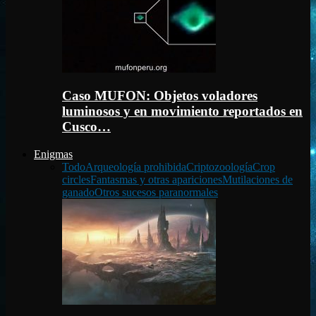
Caso MUFON: Objetos voladores
luminosos y en movimiento reportados en
Cusco…
Enigmas
Todo
Arqueología prohibida
Criptozoología
Crop
circles
Fantasmas y otras apariciones
Mutilaciones de
ganado
Otros sucesos paranormales