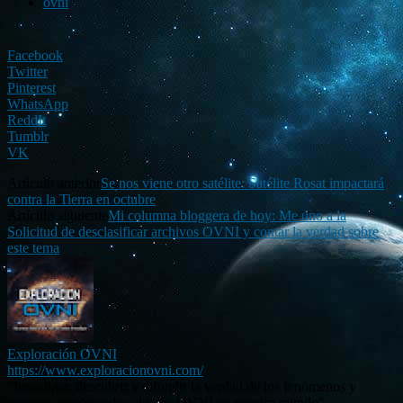
ovni
Facebook
Twitter
Pinterest
WhatsApp
ReddIt
Tumblr
VK
Artículo anterior
Se nos viene otro satélite: Satélite Rosat impactará
contra la Tierra en octubre
Artículo siguiente
Mi columna bloggera de hoy: Me uno a la
Solicitud de desclasificar archivos OVNI y contar la verdad sobre
este tema
Exploración OVNI
https://www.exploracionovni.com/
“Investigar, descubrir y difundir la verdad de los fenómenos y
enigmas relacionados al tema OVNI en nuestro mundo".