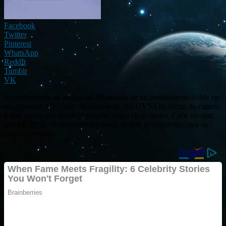
Facebook
Twitter
Pinterest
WhatsApp
ReddIt
Tumblr
VK
Recientemente un testigo ha informado de un avistamiento doble en
los cielos de Michigan. Se trataría de dos OVNI en forma de cigarro
y que tenían una franja o mancha engra en el centro. Cabe resaltar
que MUFON ha recabado los datos de este avistamiento para su
posterior estudio.