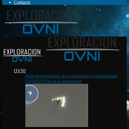
Contacto
Exploración OVNI
OVNI
Todo
Avistamientos de extraterrestres
Avistamientos
OVNI
OVNIs en la antigüedad