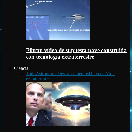
Filtran vídeo de supuesta nave construida
con tecnología extraterrestre
Ciencia
Todo
Astronomía
Descubrimientos
Universo
Vida
extraterrestre