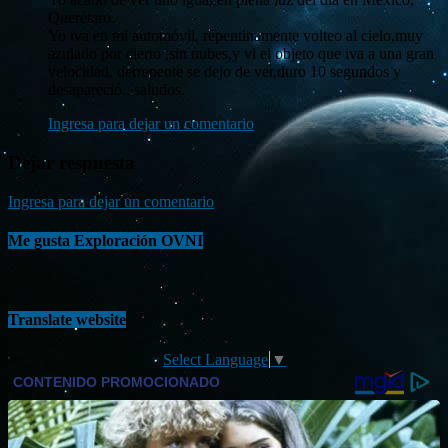
Querétaro.
Yo iva en mi automóvil, repentinamente volteo al cielo,muy
azulado por cierto ,sin nubes,y vi el objeto que iva a una gran
velocidad, derrepente se dejo de ver,duro 10 segundos y
desapareció., saludos.
Ingresa para dejar un comentario
Dejar respuesta
Ingresa para dejar un comentario
Me gusta Exploración OVNI
Translate website
Select Language
▼