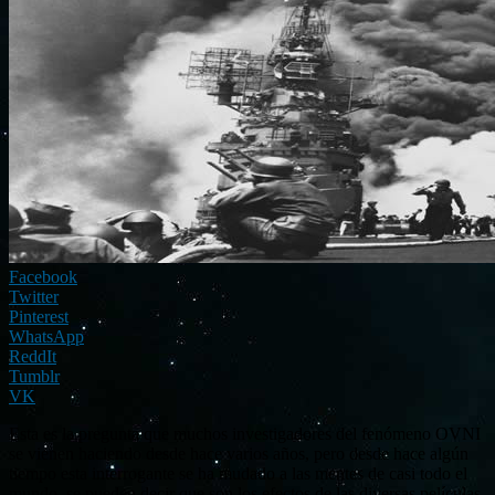
Facebook
Twitter
Pinterest
WhatsApp
ReddIt
Tumblr
VK
Esta es la pregunta que muchos investigadores del fenómeno OVNI
se vienen haciendo desde hace varios años, pero desde hace algún
tiempo esta interrogante se ha mudado a las mentes de casi todo el
mundo, se pueden decir que son los efectos de las diversas películas