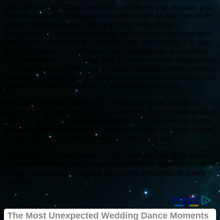
entidades biológicas con características similares a las nuestras, pero
debemos tener en cuenta que en los últimos años se han encontrado
muchos microorganismos que suelen vivir, alimentarse y
desarrollarse en ambientes mortíferos para cualquier otro organismo,
estos microorganismos son conocidos como extremófilos, y se han
podido encontrar en cavernas muy profundas (donde se alimentan
prácticamente de rocas y minerales), en aguas con altas temperaturas
y con grandes concentraciones de sulfuro (en profundidades marinas
donde hay aberturas en la tierra por donde se filtran emanaciones del
interior de la tierra, logicamente a altísimas temperaturas).
Muy aparte de esto, también por un momento quizás podriamos
dejar de ver la vida desde el punto de vista biológico, quizás podrían
existir seres de otra composición química muy diferente a la nuestra,
quizás organismos de minerales desconocidos; lo cual desde puntos
de vista científicos también es muy posible que suceda.
Otra posibilidad es que existan planetas poblados por robot, quizás
los sucesores de antiguos habitantes creadores de organismos con
inteligencia artificial, que serían los actuales pobladores de aquellos
planetas.