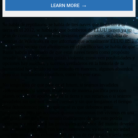
Se habla de reptilianos, se habla de tres naves que llegarían a la
tierra en el 2012, se habla de que bomberos de EEUU tienen ya su
plan de contingencia ante una invasión extraterrestre, se habla de
noticias de Wikileaks en que informan que actualmente EEUU libra
una guerra secreta con alienígenas en el pacífico sur, se habla de que
Rusia habría informado de que estas naves tienen como propósito
invadir la tierra de manera quizás violenta; como ven posibilidades y
opciones hay muchas, y sucesos verdaderos en la historia de la
humanidad han tenido su nacimiento en rumores, algunos absurdos,
pero con fundamento científico, como en este caso.
No tengo idea de que pase en el futuro, si seamos invadidos
violentamente, si seamos invadidos de manera pacífica pero con
planes ocultos de apoderarse de la tierra y sus recursos o si seamos
invadidos sin que nos demos cuentas y sin que tengamos el tiempo
para defendernos; pero lo que se sé es que debemos estar
preparados; pero sin acciones quintacolumnistas (no vivimos en una
película), sino más bien siendo conscientes de que esto podría
ocurrirnos y reclamar a los principales gobiernos del mundo develen
sus archivos y secretos con los extraterrestres; ya nuestra sociedad
está preparada para enfrentar una noticia de ese modo, y sería mejor