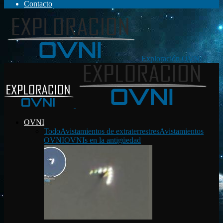
Contacto
Exploración OVNI
OVNI
Todo
Avistamientos de extraterrestres
Avistamientos
OVNI
OVNIs en la antigüedad