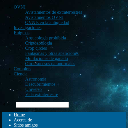
OVNI
Avistamientos de extraterrestres
Avistamientos OVNI
OVNIs en la antigüedad
Investigaciones
Enigmas
Arqueología prohibida
Criptozoología
Crop circles
Fantasmas y otras apariciones
Mutilaciones de ganado
Otros sucesos paranormales
Complots
Ciencia
Astronomía
Descubrimientos
Universo
Vida extraterrestre
Buscar
Home
Acerca de
Sitios amigos