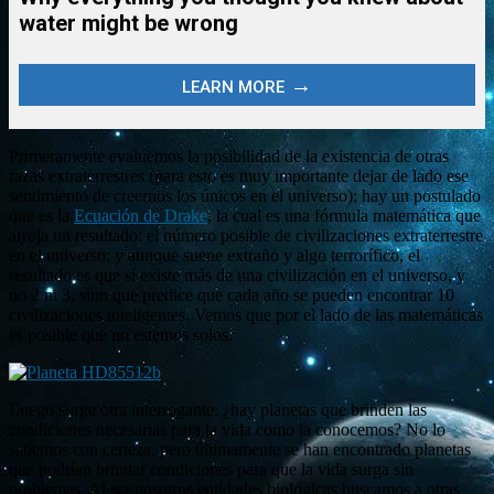
Primeramente evaluemos la posibilidad de la existencia de otras
razas extraterrestres (para esto es muy importante dejar de lado ese
sentimiento de creernos los únicos en el universo); hay un postulado
que es la
Ecuación de Drake
, la cual es una fórmula matemática que
arroja un resultado: el número posible de civilizaciones extraterrestre
en el universo; y aunque suene extraño y algo terrorífico, el
resultado es que sí existe más de una civilización en el universo, y
no 2 ni 3, sino que predice que cada año se pueden encontrar 10
civilizaciones inteligentes. Vemos que por el lado de las matemáticas
es posible que no estemos solos.
Luego surge otra interrogante: ¿hay planetas que brinden las
condiciones necesarias para la vida como la conocemos? No lo
sabemos con certeza, pero últimamente se han encontrado planetas
que podrían brindar condiciones para que la vida surga sin
problemas. Al ser nosotros entidades biológicas buscamos a otras