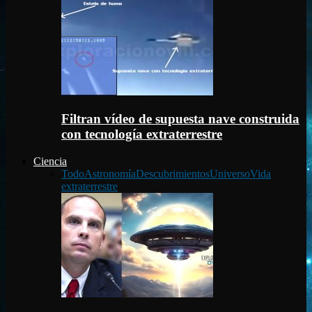
Filtran vídeo de supuesta nave construida
con tecnología extraterrestre
Ciencia
Todo
Astronomía
Descubrimientos
Universo
Vida
extraterrestre