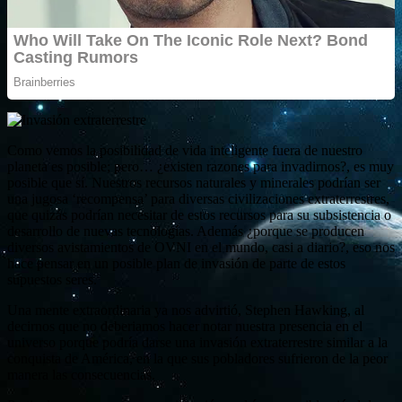
Como vemos la posibilidad de vida inteligente fuera de nuestro
planeta es posible; pero… ¿existen razones para invadirnos?, es muy
posible que sí. Nuestros recursos naturales y minerales podrían ser
una jugosa ‘recompensa’ para diversas civilizaciones extraterrestres,
que quizás podrían necesitar de estos recursos para su subsistencia o
desarrollo de nuevas tecnologías. Además ¿porque se producen
diversos avistamientos de OVNI en el mundo, casi a diario?, eso nos
hace pensar en un posible plan de invasión de parte de estos
supuestos seres.
Una mente extraordinaria ya nos advirtió, Stephen Hawking, al
decirnos que no deberiamos hacer notar nuestra presencia en el
universo porque podría darse una invasión extraterrestre similar a la
conquista de América, en la que sus pobladores sufrieron de la peor
manera las consecuencias.