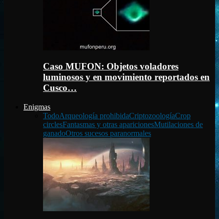
Caso MUFON: Objetos voladores
luminosos y en movimiento reportados en
Cusco…
Enigmas
Todo
Arqueología prohibida
Criptozoología
Crop
circles
Fantasmas y otras apariciones
Mutilaciones de
ganado
Otros sucesos paranormales