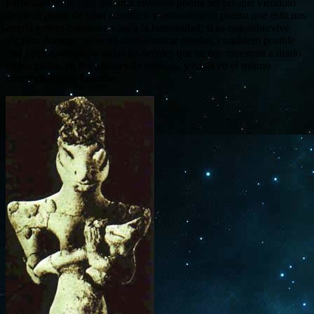
Particularmente creo que una invasión podría ser posible viéndolo
desde el punto de vista científico y astronómico; pienso que esto nos
traería graves consecuencias a la humanidad; si es que sobrevive
alguien. Aunque no es mi afán sembrar miedos, considero posible
esta opción, debido a todas las señales que se nos muestran a diario
en los cielos, en los titulares de noticias, y hasta en el mismo
comportamiento humano.