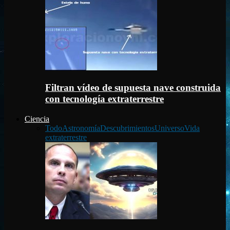
Filtran vídeo de supuesta nave construida
con tecnología extraterrestre
Ciencia
Todo
Astronomía
Descubrimientos
Universo
Vida
extraterrestre