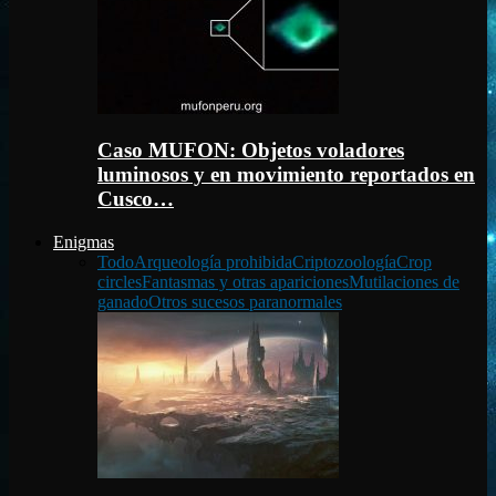
Caso MUFON: Objetos voladores
luminosos y en movimiento reportados en
Cusco…
Enigmas
Todo
Arqueología prohibida
Criptozoología
Crop
circles
Fantasmas y otras apariciones
Mutilaciones de
ganado
Otros sucesos paranormales