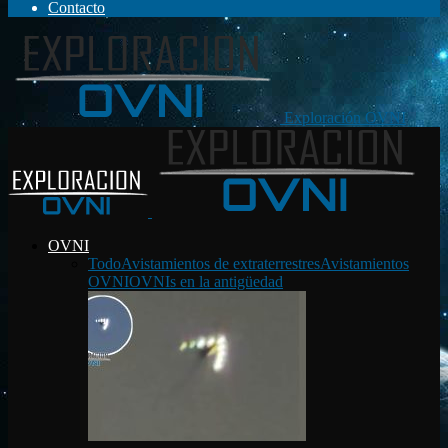
Contacto
Exploración OVNI
OVNI
Todo
Avistamientos de extraterrestres
Avistamientos
OVNI
OVNIs en la antigüedad