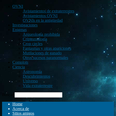
OVNI
Avistamientos de extraterrestres
Avistamientos OVNI
OVNIs en la antigüedad
Investigaciones
Enigmas
Arqueología prohibida
Criptozoología
Crop circles
Fantasmas y otras apariciones
Mutilaciones de ganado
Otros sucesos paranormales
Complots
Ciencia
Astronomía
Descubrimientos
Universo
Vida extraterrestre
Buscar
Home
Acerca de
Sitios amigos