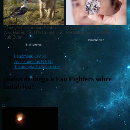
Fenómeno OVNI
Avistamientos OVNI
Tecnología Extraterrestre
¿Bolas de fuego o Foo Fighters sobre
Sudáfrica?
3284
0