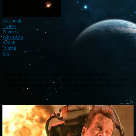
Facebook
Twitter
Pinterest
WhatsApp
ReddIt
Tumblr
VK
Observadores del cielo en Free State (Sudáfrica) quedan
desconcertados por el avistamiento de una serie de bolas de fuego
extraño en el cielo. Riaan van Greuning tomó fotografías en la
noche del domingo 30 de octubre (2011),