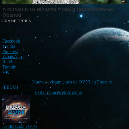
Facebook
Twitter
Pinterest
WhatsApp
ReddIt
Tumblr
VK
Artículo anterior
Nuevos avistamientos de OVNI en Phoenix
(EEUU)
Artículo siguiente
Extrañas luces en Arizona
Exploración OVNI