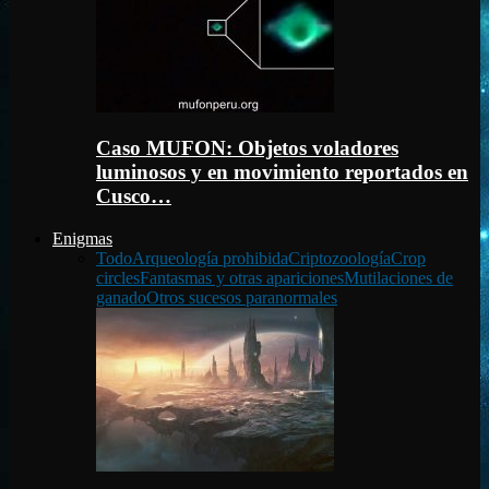
Caso MUFON: Objetos voladores
luminosos y en movimiento reportados en
Cusco…
Enigmas
Todo
Arqueología prohibida
Criptozoología
Crop
circles
Fantasmas y otras apariciones
Mutilaciones de
ganado
Otros sucesos paranormales