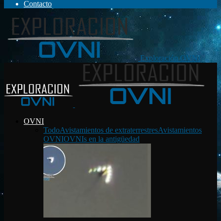
Contacto
Exploración OVNI
OVNI
Todo
Avistamientos de extraterrestres
Avistamientos
OVNI
OVNIs en la antigüedad