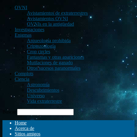
OVNI
Avistamientos de extraterrestres
Avistamientos OVNI
OVNIs en la antigüedad
Investigaciones
Enigmas
Arqueología prohibida
Criptozoología
Crop circles
Fantasmas y otras apariciones
Mutilaciones de ganado
Otros sucesos paranormales
Complots
Ciencia
Astronomía
Descubrimientos
Universo
Vida extraterrestre
Buscar
Home
Acerca de
Sitios amigos