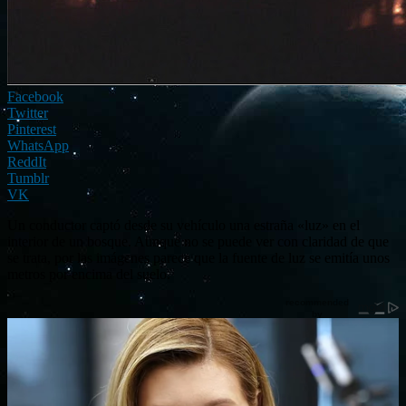
Facebook
Twitter
Pinterest
WhatsApp
ReddIt
Tumblr
VK
Un conductor captó desde su vehículo una estraña «luz» en el
interior de un bosque. Aunque no se puede ver con claridad de que
se trata, por las imágenes parece que la fuente de luz se emitía unos
metros por encima del suelo.