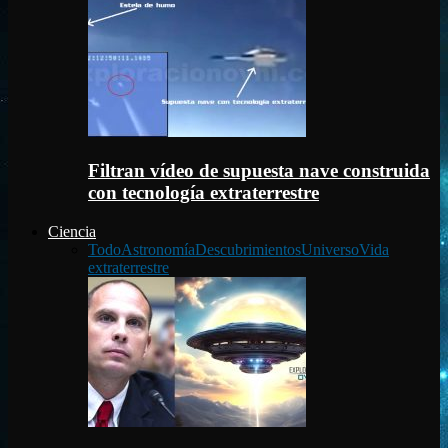
Filtran vídeo de supuesta nave construida
con tecnología extraterrestre
Ciencia
Todo
Astronomía
Descubrimientos
Universo
Vida
extraterrestre