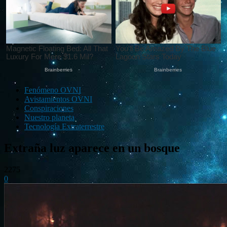
Fenómeno OVNI
Avistamientos OVNI
Conspiraciones
Nuestro planeta
Tecnología Extraterrestre
Extraña luz aparece en un bosque
2275
0