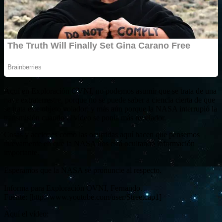
Aquí en Exploración OVNI, no podemos asumir que se trata de una
nave extraterrestre, porque no se puede saber a ciencia cierta de que
se trata este objeto volador; y más aún porque la NASA interrupió la
transmisión cuando el vídeo se ponía más revelador.
Cosas y acciones como las ocurridas aquí hacen que pensemos
nuevamente en que la NASA nos está ocultando información
importante.
Esperamos que la NASA se pronuncie al respecto.
Informa para Exploración OVNI, Fernando.
Fuente: [http://www.youtube.com/user/Streetcap1]
Aquí el vídeo: