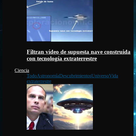
Filtran vídeo de supuesta nave construida
con tecnología extraterrestre
Ciencia
Todo
Astronomía
Descubrimientos
Universo
Vida
extraterrestre