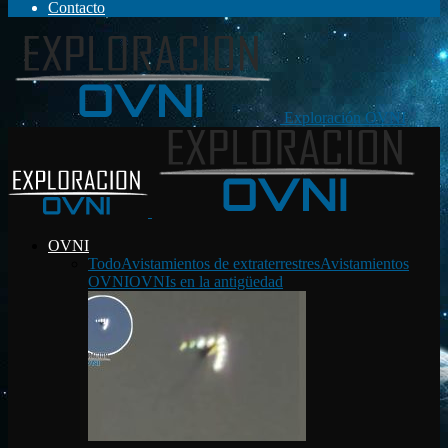
Contacto
Exploración OVNI
OVNI
Todo
Avistamientos de extraterrestres
Avistamientos
OVNI
OVNIs en la antigüedad