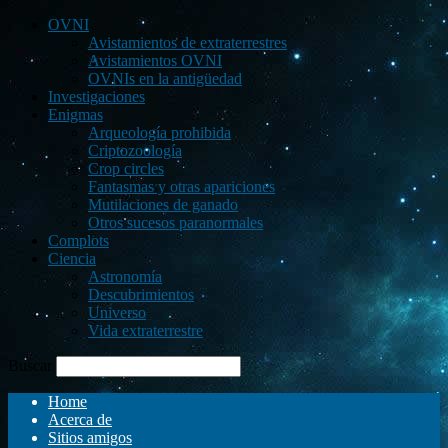
OVNI
Avistamientos de extraterrestres
Avistamientos OVNI
OVNIs en la antigüedad
Investigaciones
Enigmas
Arqueología prohibida
Criptozoología
Crop circles
Fantasmas y otras apariciones
Mutilaciones de ganado
Otros sucesos paranormales
Complots
Ciencia
Astronomía
Descubrimientos
Universo
Vida extraterrestre
Buscar
Home
Acerca de
Sitios amigos