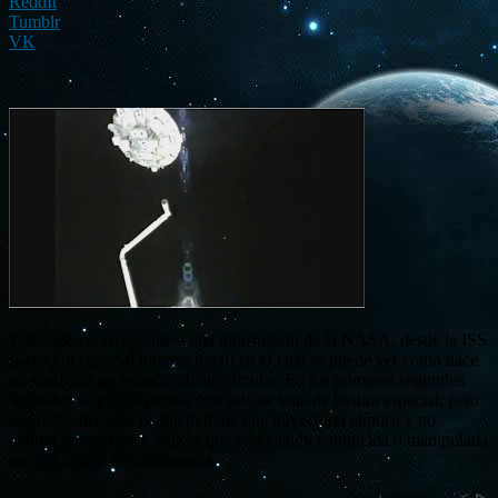
ReddIt
Tumblr
VK
Este vídeo corresponde a una transmisión de la NASA, desde la ISS
(Estación espacial internacional) en el cual se puede ver como hace
su aparición un extraño objeto circular. En los primeros segundos
del vídeo se podría pensar que solo se trata de basura espacial; pero
segundos después el objeto toma una trayectoria elíptica y no
natural, lo cual hace indicar que está siendo conducida o manipulada
por algún tipo de inteligencia.