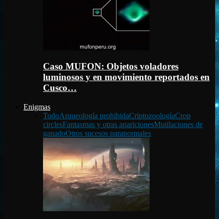
Caso MUFON: Objetos voladores
luminosos y en movimiento reportados en
Cusco…
Enigmas
Todo
Arqueología prohibida
Criptozoología
Crop
circles
Fantasmas y otras apariciones
Mutilaciones de
ganado
Otros sucesos paranormales