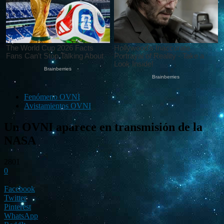
Fenómeno OVNI
Avistamientos OVNI
Un OVNI aparece en transmisión de la
NASA
2801
0
Facebook
Twitter
Pinterest
WhatsApp