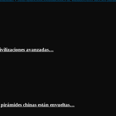
ivilizaciones avanzadas…
s pirámides chinas están envueltas…