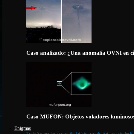
Caso analizado: ¿Una anomalía OVNI en c
Caso MUFON: Objetos voladores luminosos
Enigmas
Todo
Arqueología prohibida
Criptozoología
Crop circles
Fa