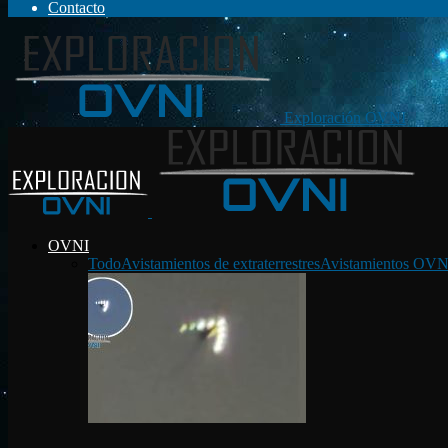
Contacto
Exploración OVNI
OVNI
Todo
Avistamientos de extraterrestres
Avistamientos OVN