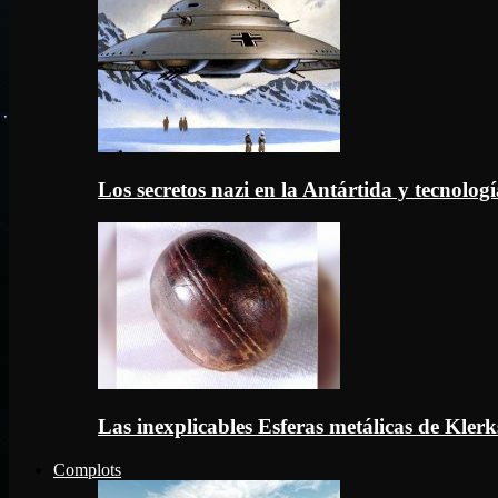
Los secretos nazi en la Antártida y tecnologí
Las inexplicables Esferas metálicas de Kler
Complots