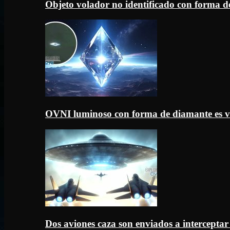
Objeto volador no identificado con forma d
OVNI luminoso con forma de diamante es v
Dos aviones caza son enviados a intercept