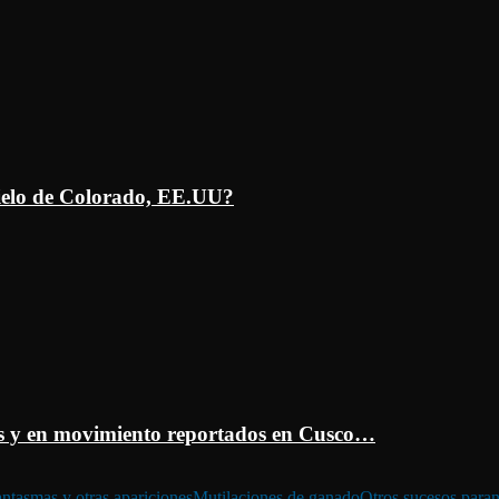
ielo de Colorado, EE.UU?
 y en movimiento reportados en Cusco…
ntasmas y otras apariciones
Mutilaciones de ganado
Otros sucesos para