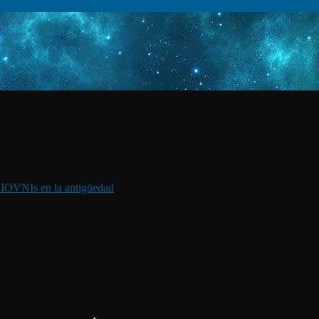
I
OVNIs en la antigüedad