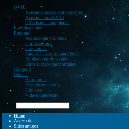
OVNI
Avistamientos de extraterrestres
Avistamientos OVNI
OVNIs en la antigüedad
Investigaciones
Enigmas
Arqueología prohibida
Criptozoología
Crop circles
Fantasmas y otras apariciones
Mutilaciones de ganado
Otros sucesos paranormales
Complots
Ciencia
Astronomía
Descubrimientos
Universo
Vida extraterrestre
Buscar
Home
Acerca de
Sitios amigos