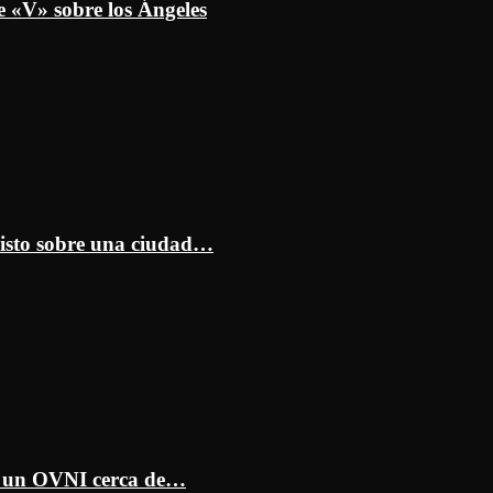
e «V» sobre los Ángeles
isto sobre una ciudad…
ar un OVNI cerca de…