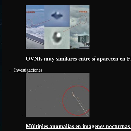
OVNIs muy similares entre sí aparecen en 
Investigaciones
Múltiples anomalías en imágenes nocturnas