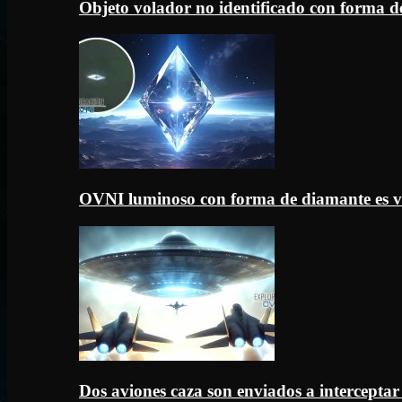
Objeto volador no identificado con forma d
OVNI luminoso con forma de diamante es v
Dos aviones caza son enviados a intercept