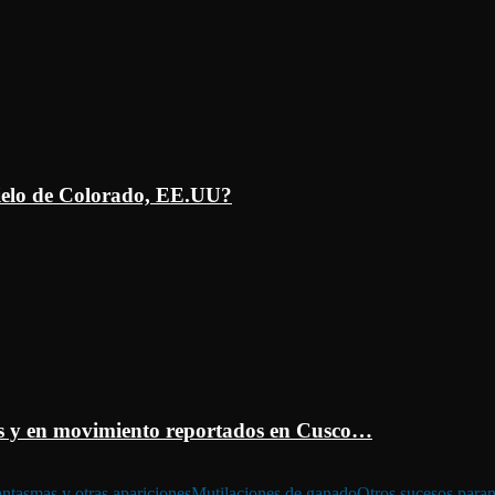
ielo de Colorado, EE.UU?
 y en movimiento reportados en Cusco…
ntasmas y otras apariciones
Mutilaciones de ganado
Otros sucesos para