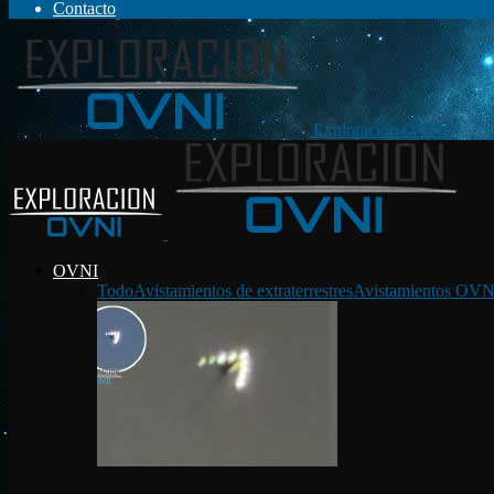
Contacto
Exploración OVNI
OVNI
Todo
Avistamientos de extraterrestres
Avistamientos OVN