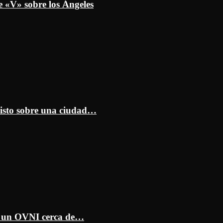
e «V» sobre los Ángeles
isto sobre una ciudad…
ar un OVNI cerca de…