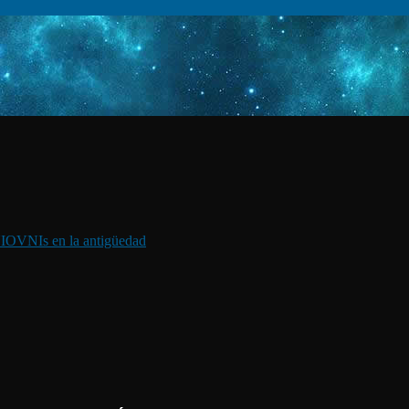
I
OVNIs en la antigüedad