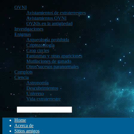
OVNI
Avistamientos de extraterrestres
Avistamientos OVNI
OVNIs en la antigüedad
Investigaciones
Enigmas
Arqueología prohibida
Criptozoología
Crop circles
Fantasmas y otras apariciones
Mutilaciones de ganado
Otros sucesos paranormales
Complots
Ciencia
Astronomía
Descubrimientos
Universo
Vida extraterrestre
Buscar
Home
Acerca de
Sitios amigos