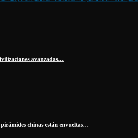
ivilizaciones avanzadas…
s pirámides chinas están envueltas…