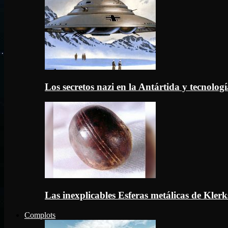
Los secretos nazi en la Antártida y tecnologí
Las inexplicables Esferas metálicas de Kler
Complots