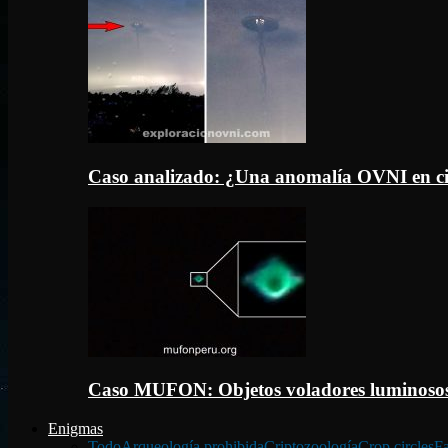
Caso analizado: ¿Una anomalía OVNI en c
Caso MUFON: Objetos voladores luminosos
Enigmas
Todo
Arqueología prohibida
Criptozoología
Crop circles
Fa