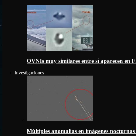
OVNIs muy similares entre sí aparecen en 
Investigaciones
Múltiples anomalías en imágenes nocturnas