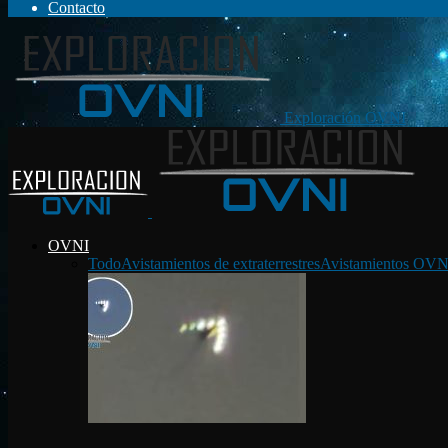
Contacto
Exploración OVNI
OVNI
Todo
Avistamientos de extraterrestres
Avistamientos OVN