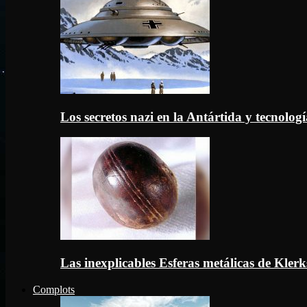
Los secretos nazi en la Antártida y tecnologí
Las inexplicables Esferas metálicas de Kler
Complots