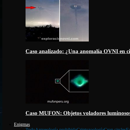
Caso analizado: ¿Una anomalía OVNI en c
Caso MUFON: Objetos voladores luminosos
Enigmas
Todo
Arqueología prohibida
Criptozoología
Crop circles
Fa