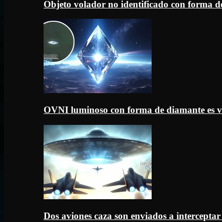
Objeto volador no identificado con forma d
OVNI luminoso con forma de diamante es v
Dos aviones caza son enviados a intercept