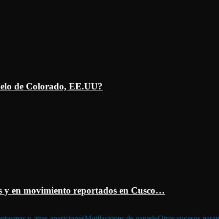
ielo de Colorado, EE.UU?
 y en movimiento reportados en Cusco…
ntasmas y otras apariciones
Mutilaciones de ganado
Otros sucesos para