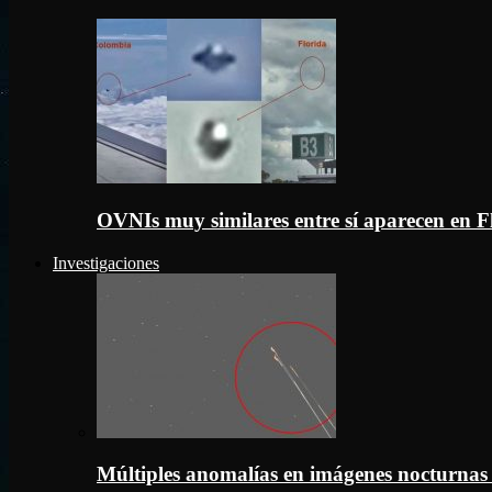
OVNIs muy similares entre sí aparecen en 
Investigaciones
Múltiples anomalías en imágenes nocturnas