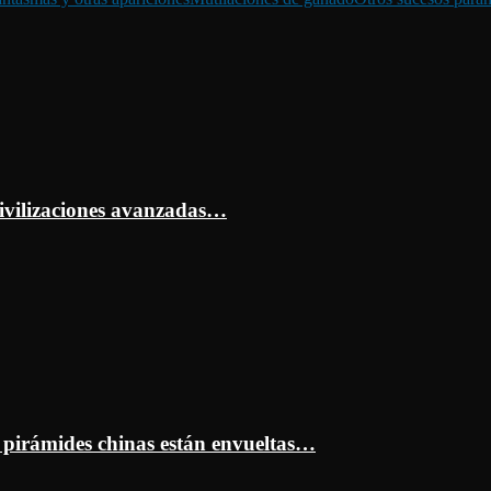
ivilizaciones avanzadas…
s pirámides chinas están envueltas…