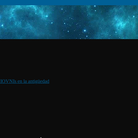
I
OVNIs en la antigüedad