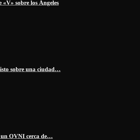
e «V» sobre los Ángeles
isto sobre una ciudad…
ar un OVNI cerca de…