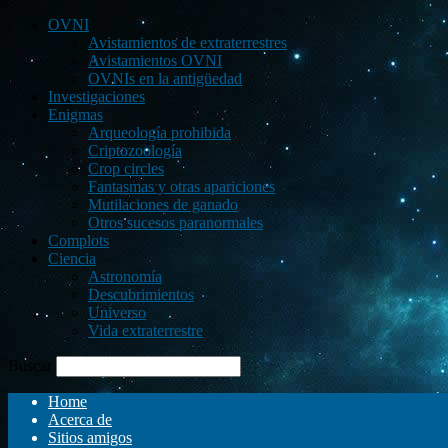
OVNI
Avistamientos de extraterrestres
Avistamientos OVNI
OVNIs en la antigüedad
Investigaciones
Enigmas
Arqueología prohibida
Criptozoología
Crop circles
Fantasmas y otras apariciones
Mutilaciones de ganado
Otros sucesos paranormales
Complots
Ciencia
Astronomía
Descubrimientos
Universo
Vida extraterrestre
Buscar
Home
Acerca de
Sitios amigos