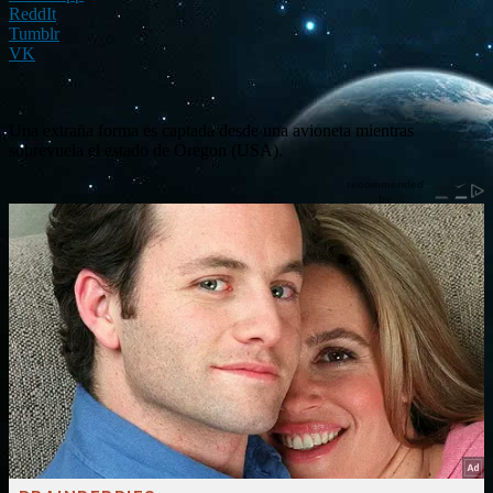
ReddIt
Tumblr
VK
Una extraña forma es captada desde una avioneta mientras
sobrevuela el estado de Oregon (USA).