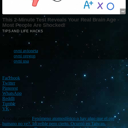
Etiquetas
ovni avioneta
ovni oregon
ovni usa
Facebook
Twitter
Pinterest
WhatsApp
ReddIt
Tumblr
VK
Artículo anterior
Fenómeno atomosférico o hay algo que el ojo
humano no ve?. Increíble pero cierto. Ocurrió en Taiwan.