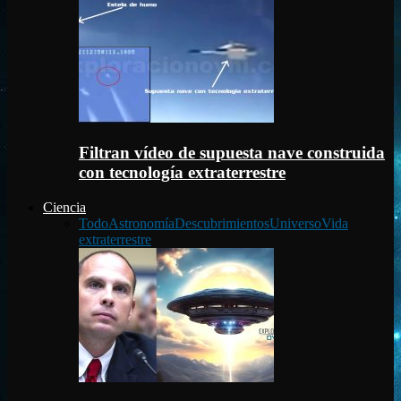
Filtran vídeo de supuesta nave construida
con tecnología extraterrestre
Ciencia
Todo
Astronomía
Descubrimientos
Universo
Vida
extraterrestre