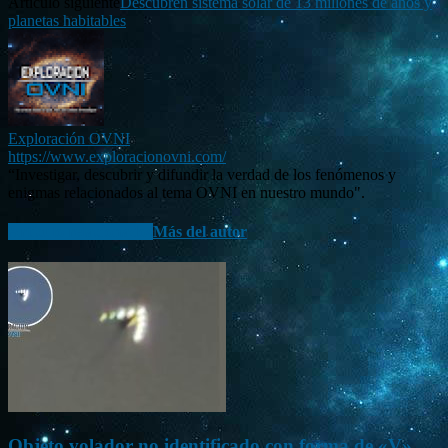
Artículo siguiente
Descubren sistema solar de 13 millones de años y
planetas habitables
Exploración OVNI
https://www.exploracionovni.com/
“Investigar, descubrir y difundir la verdad de los fenómenos y
enigmas relacionados al tema OVNI en nuestro mundo".
Artículo relacionados
Más del autor
Objeto volador no identificado con forma de «V»