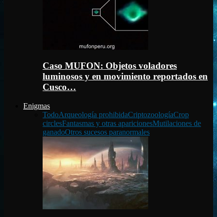
Caso MUFON: Objetos voladores
luminosos y en movimiento reportados en
Cusco…
Enigmas
Todo
Arqueología prohibida
Criptozoología
Crop
circles
Fantasmas y otras apariciones
Mutilaciones de
ganado
Otros sucesos paranormales