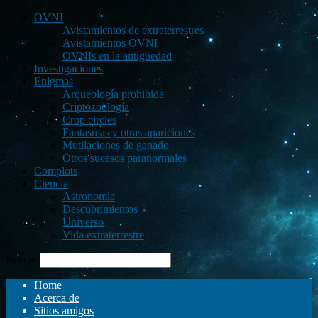
OVNI
Avistamientos de extraterrestres
Avistamientos OVNI
OVNIs en la antigüedad
Investigaciones
Enigmas
Arqueología prohibida
Criptozoología
Crop circles
Fantasmas y otras apariciones
Mutilaciones de ganado
Otros sucesos paranormales
Complots
Ciencia
Astronomía
Descubrimientos
Universo
Vida extraterrestre
Buscar
Home
Acerca de
Sitios amigos