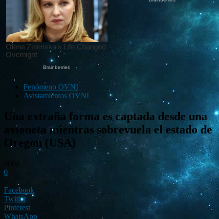
Fenómeno OVNI
Avistamientos OVNI
Una extraña forma es captada desde una
avioneta mientras sobrevuela el estado de
Oregon (USA)
2062
0
Facebook
Twitter
Pinterest
WhatsApp