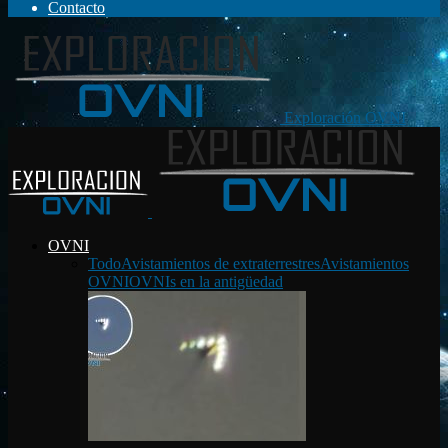
Contacto
Exploración OVNI
OVNI
Todo
Avistamientos de extraterrestres
Avistamientos
OVNI
OVNIs en la antigüedad