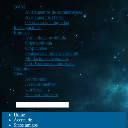
OVNI
Avistamientos de extraterrestres
Avistamientos OVNI
OVNIs en la antigüedad
Investigaciones
Enigmas
Arqueología prohibida
Criptozoología
Crop circles
Fantasmas y otras apariciones
Mutilaciones de ganado
Otros sucesos paranormales
Complots
Ciencia
Astronomía
Descubrimientos
Universo
Vida extraterrestre
Buscar
Home
Acerca de
Sitios amigos