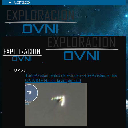
Contacto
Exploración OVNI
OVNI
Todo
Avistamientos de extraterrestres
Avistamientos
OVNI
OVNIs en la antigüedad