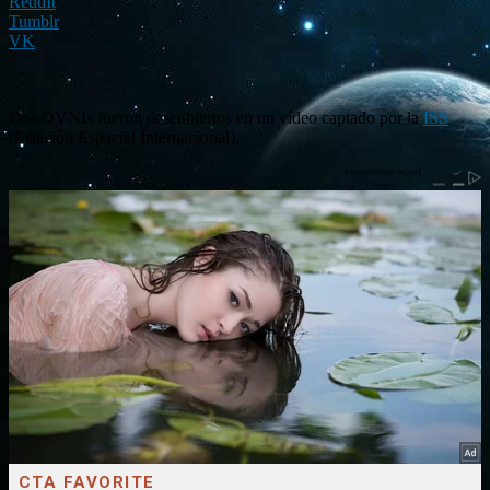
ReddIt
Tumblr
VK
Dos OVNIs fueron descubiertos en un vídeo captado por la
ISS
(Estación Espacial Internacional).