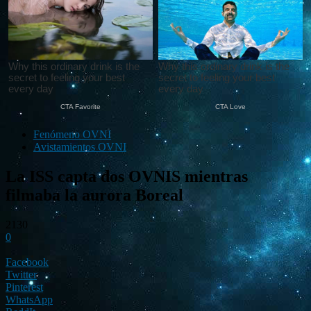
Fenómeno OVNI
Avistamientos OVNI
La ISS capta dos OVNIS mientras
filmaba la aurora Boreal
2130
0
Facebook
Twitter
Pinterest
WhatsApp