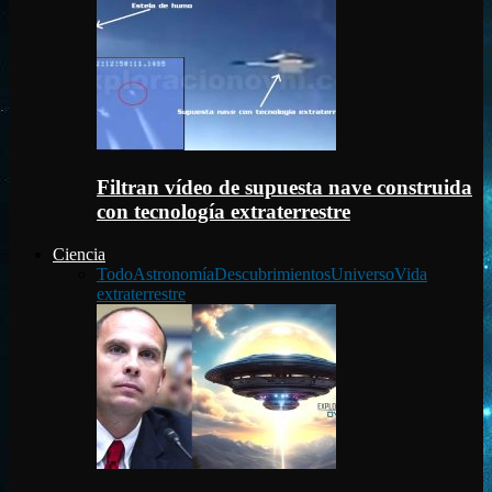
Filtran vídeo de supuesta nave construida
con tecnología extraterrestre
Ciencia
Todo
Astronomía
Descubrimientos
Universo
Vida
extraterrestre