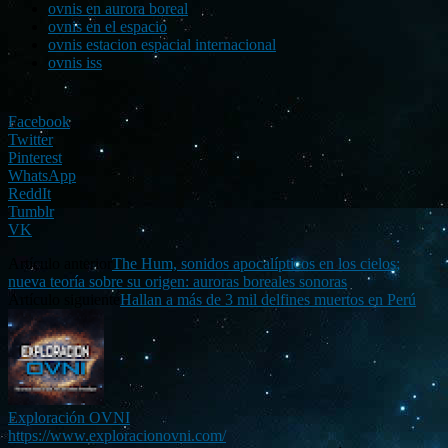
ovnis en aurora boreal
ovnis en el espacio
ovnis estacion espacial internacional
ovnis iss
Facebook
Twitter
Pinterest
WhatsApp
ReddIt
Tumblr
VK
Artículo anterior
The Hum, sonidos apocalípticos en los cielos;
nueva teoría sobre su origen: auroras boreales sonoras
Artículo siguiente
Hallan a más de 3 mil delfines muertos en Perú
Exploración OVNI
https://www.exploracionovni.com/