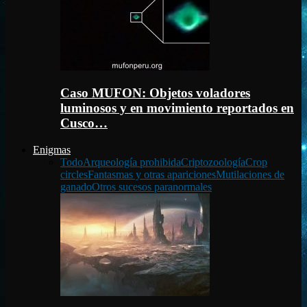
Caso MUFON: Objetos voladores
luminosos y en movimiento reportados en
Cusco…
Enigmas
Todo
Arqueología prohibida
Criptozoología
Crop
circles
Fantasmas y otras apariciones
Mutilaciones de
ganado
Otros sucesos paranormales