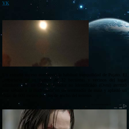
VK
Un extraño suceso conmovió la habitual tranquilidad de Pujato. El
propietario de un campo de 32 hectáreas y vecinos del lugar
afirmaron que un Objeto Volador no Identificado (Ovni) aterrizó
este sábado a la madrugada en un sembradío de maíz y aplastó un
radio de 600 metros por dos de ancho del terreno.