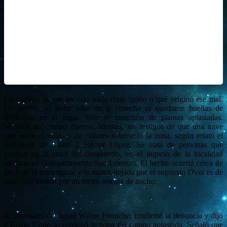
Lo curioso es que no está nada claro quién o qué originó ese mal.
De hecho, no hubo robo de la cosecha ni quedaron huellas de
vehículos en el lugar. Sólo el manchón de plantas aplastadas.
Vecinos del campo dijeron, además, ser testigos de que una nave
con luces extrañas y de colores sobrevoló la zona, según relató el
periodista de Radio 2 Héctor López. Se trata de personas que
estaban en la zona del cementerio, en el ingreso de la localidad
ubicada en el departamento San Lorenzo. El hecho ocurrió cerca de
las 3 de la madrugada y la marca dejada por el supuesto Ovni es de
unos 600 metros por un metro setenta de ancho.
El comisario del lugar, Walter Freniche, confirmó la denuncia y dijo
a Radio 2 que se constató la zona del campo aplastada. Señaló que