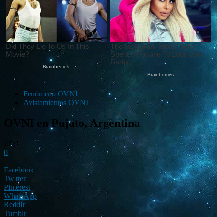
Fenómeno OVNI
Avistamientos OVNI
OVNI en Pujato, Argentina
2271
0
Facebook
Twitter
Pinterest
WhatsApp
ReddIt
Tumblr