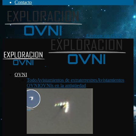
Contacto
Exploración OVNI
OVNI
Todo
Avistamientos de extraterrestres
Avistamientos
OVNI
OVNIs en la antigüedad