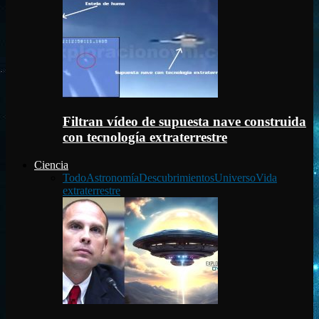
Filtran vídeo de supuesta nave construida
con tecnología extraterrestre
Ciencia
Todo
Astronomía
Descubrimientos
Universo
Vida
extraterrestre