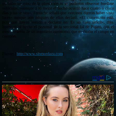
no hubo un robo de la plantación ni se pudieron observar huellase
vehículos, «aunque a lo mejor el hecho ocurrió hace cuatro o cinco
días y no se ven». Freniche señaló que «vecinos dijeron haber visto
luces» aunque aún ninguno de ellos declaró. «El comentario está,
pero que hayan venido a declarar no. Es un caso difícil», dijo.
Investiga el hecho el personal de la seccional 14 de Pujato, con el
asesoramiento de un ingeniero agrónomo, que evaluaba el campo en
cuestión.
Fuente: [
http://www.sinmordaza.com
]