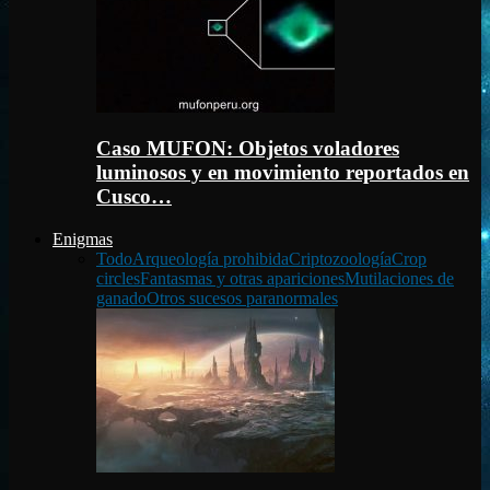
Caso MUFON: Objetos voladores
luminosos y en movimiento reportados en
Cusco…
Enigmas
Todo
Arqueología prohibida
Criptozoología
Crop
circles
Fantasmas y otras apariciones
Mutilaciones de
ganado
Otros sucesos paranormales