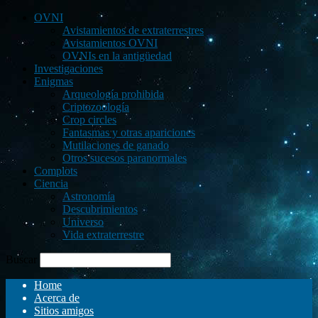
OVNI
Avistamientos de extraterrestres
Avistamientos OVNI
OVNIs en la antigüedad
Investigaciones
Enigmas
Arqueología prohibida
Criptozoología
Crop circles
Fantasmas y otras apariciones
Mutilaciones de ganado
Otros sucesos paranormales
Complots
Ciencia
Astronomía
Descubrimientos
Universo
Vida extraterrestre
Buscar
Home
Acerca de
Sitios amigos