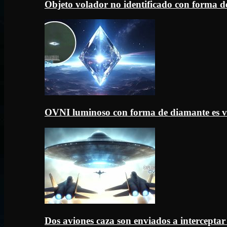
Objeto volador no identificado con forma d
OVNI luminoso con forma de diamante es v
Dos aviones caza son enviados a intercept