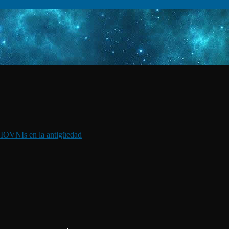
I
OVNIs en la antigüedad