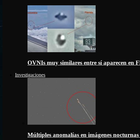
OVNIs muy similares entre sí aparecen en 
Investigaciones
Múltiples anomalías en imágenes nocturnas