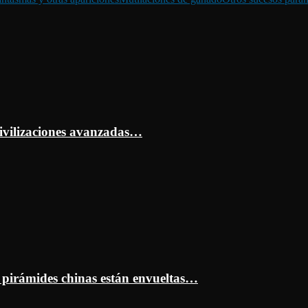
ivilizaciones avanzadas…
s pirámides chinas están envueltas…