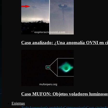
Caso analizado: ¿Una anomalía OVNI en c
Caso MUFON: Objetos voladores luminosos
Enigmas
Todo
Arqueología prohibida
Criptozoología
Crop circles
Fa