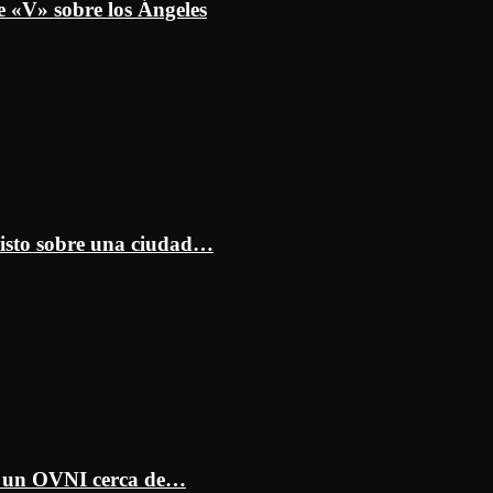
e «V» sobre los Ángeles
isto sobre una ciudad…
ar un OVNI cerca de…