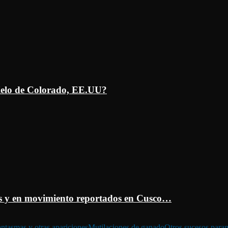
ielo de Colorado, EE.UU?
 y en movimiento reportados en Cusco…
ntasmas y otras apariciones
Mutilaciones de ganado
Otros sucesos para