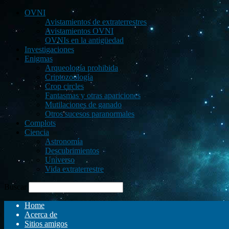
OVNI
Avistamientos de extraterrestres
Avistamientos OVNI
OVNIs en la antigüedad
Investigaciones
Enigmas
Arqueología prohibida
Criptozoología
Crop circles
Fantasmas y otras apariciones
Mutilaciones de ganado
Otros sucesos paranormales
Complots
Ciencia
Astronomía
Descubrimientos
Universo
Vida extraterrestre
Buscar
Home
Acerca de
Sitios amigos