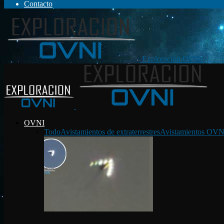
Contacto
Exploración OVNI
OVNI
Todo
Avistamientos de extraterrestres
Avistamientos OVN