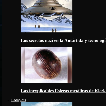
Los secretos nazi en la Antártida y tecnologí
Las inexplicables Esferas metálicas de Kler
Complots