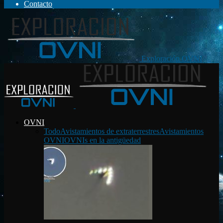
Contacto
Exploración OVNI
OVNI
Todo
Avistamientos de extraterrestres
Avistamientos
OVNI
OVNIs en la antigüedad