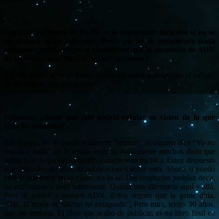
Estudiar los restos de Puabi sería importante inclusive si no se
encontrara nada relevante. Pero, ¿si no se encontrara nada
realmente peculiar? ¿si se encontrara que la secuencia de ADN
de los restos de la “Reina Puabi” es común?
ZS: Me vería como un tonto. Realmente estoy arriesgando el trabajo
de mi vida en este resultado.
Entonces, ¿siente que esto podría refutar su visión de lo que
eran los sumerios?
ZS: Bueno, no se puede realmente “refutar”. Si alguien dice “Yo no
encontré nada” no lo refuta. Pero probablemente muchos dirán que
refuta la tesis que he sostenido durante toda mi vida. Estoy dispuesto
a arriesgar los 40 años de publicaciones sobre esto. Ahora, si puedo
probar que estoy en lo cierto, no lo sé. Los resultados podrían decir,
no encontramos nada interesante. Quizás una diferencia aquí y allá,
pero se parece a nuestro ADN. Estoy seguro que la gente diría,
“OK, la teoría de Sitchin ha colapsado”, Pero mira, tengo 90 años,
que me importa. El libro que acabo de publicar, es mi libro final en