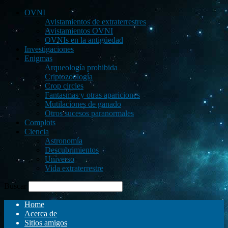
OVNI
Avistamientos de extraterrestres
Avistamientos OVNI
OVNIs en la antigüedad
Investigaciones
Enigmas
Arqueología prohibida
Criptozoología
Crop circles
Fantasmas y otras apariciones
Mutilaciones de ganado
Otros sucesos paranormales
Complots
Ciencia
Astronomía
Descubrimientos
Universo
Vida extraterrestre
Buscar
Home
Acerca de
Sitios amigos