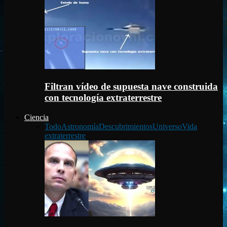
Filtran vídeo de supuesta nave construida
con tecnología extraterrestre
Ciencia
Todo
Astronomía
Descubrimientos
Universo
Vida
extraterrestre