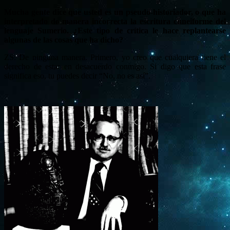
Mucha gente dice que usted es un pseudo-historiador, o que ha
interpretado de manera incorrecta la escritura cuneiforme del
lenguaje Sumerio. ¿Este tipo de crítica le hace replantearse
algunas de las cosas que ha dicho?
ZS: De ninguna manera. Primero, yo creo que cualquiera tiene el
derecho de estar en desacuerdo conmigo. Si digo que esta frase
significa eso, tu puedes decir “No, no es así”.