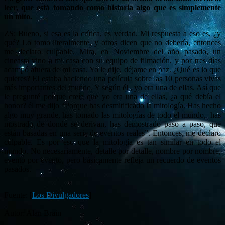
leer, que está tomando como historia algo que es simplemente
un mito.
ZS: Bueno, si esa es la crítica, es verdad. Mi respuesta a eso es, ¿y
qué? Lo tomo literalmente, y otros dicen que no debería, entonces
me declaro culpable. Mira, en Noviembre del año pasado, un
cineasta vino a mi casa con su equipo de filmación, y por tres días
acampó afuera de mi casa. Yo le dije, déjame en paz. ¿Qué es lo que
quieres? El estaba haciendo una película sobre las 10 personas vivas
más importantes del mundo. Y según él , yo era una de ellas. Así que
le pregunté porque creía que yo era una de ellas, ¿a qué debía el
honor? él me dijo “Porque has desmitificado la mitología. Has hecho
algo muy grande, has tomado las mitologías de todo el mundo, has
mostrado de donde se derivan, has demostrado paso a paso, que
están basadas en una serie de eventos reales”. Entonces, me declaro
culpable. Es por eso que la mitología es tan similar en todo el
mundo. No necesariamente, detalle por detalle, nombre por nombre,
evento por evento, pero básicamente refleja un recuerdo de eventos
pasados.
Fuente: [
Los Divulgadores
]
Autor: Alan Brain