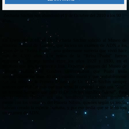
Zecharia Sitchin nos abandonó el 9 de Octubre del 2010 a los 90
años.
En Enero del 2010, el Dr. Zecharia Sitchin solicitó al Museo de
Historia Natural de Londres que hiciera un examen de ADN a los
restos de la “Reina Puabi”, una gobernante sumeria que vivió hace
más de 4,500 años. Los restos de la “Reina Puabi” fueron
encontrados en una tumba entre los años 1920 y 1930, en el
territorio que hoy pertenece a Irak. Expertos forenses del Museo de
Historia Natural de Londres determinaron que Puabi tenía
aproximadamente unos 40 años cuando murió y que probablemente
fue una reina de la Primera Dinastía de Ur. El Dr. Sitchin siempre
sostuvo que ella fue más que una reina, la catalogó como una “Nin”,
un termino Sumerio que para el Dr. Sitchin significa “diosa”. Para
él, la “Reina Puabi” era una semidiosa relacionada genética-
mente con los visitantes del Planeta Nibiru, quienes según su teoría,
habrían creado la especie humana, y por eso pedía que se le hiciera
un examen de ADN.