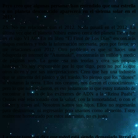
Pero creo que algunas personas han entendido que una estrella
o un planeta desconocido aparecerá en el sistema solar en el
2012.
ZS: No me relaciones con el 2012. Nada pasará en el 2012. La
última vez que el planeta Nibiru estuvo cerca del planeta Tierra fue
en el sigo VI AC. En mi libro “El Final de Los Días” encontrarás
mapas estelares y toda la información necesaria, pero por favor, no
me relaciones con 2012. Otro problema es que si haces una
búsqueda en internet de “Anunnaki”, encontrarás un millón y medio
de páginas web. La gente usa mis teorías y crea sus propias
historias. Yo soy responsable por lo que digo, pero no por lo que
otros dicen y por sus interpretaciones. Creo que hay una industria
que se alimenta del pánico y del miedo. Yo pienso que los “dioses”
sí visitaron la tierra. Ellos nos crearon, nos dieron el conocimiento,
pero lo que no nos dieron, es eso justamente lo que estoy tratando de
encontrar a través de los exámenes de ADN a la “Reina Puabi”.
Quizás esté relacionado con la salud, con la inmortalidad, o con el
cáncer y cosas así. Nosotros somos sus hijos. Ellos no regresarán
para destruirnos, ni regresarán para usarnos como alimento. Estoy
realmente horrorizado por estos alarmistas, no es justo.
La gente también dice que usted está siendo demasiado literal al