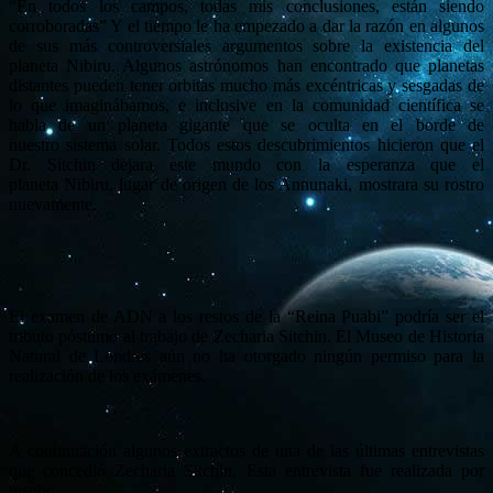
“En todos los campos, todas mis conclusiones, están siendo
corroboradas” Y el tiempo le ha empezado a dar la razón en algunos
de sus más controversiales argumentos sobre la existencia del
planeta Nibiru. Algunos astrónomos han encontrado que planetas
distantes pueden tener orbitas mucho más excéntricas y sesgadas de
lo que imaginábamos, e inclusive en la comunidad científica se
habla de un planeta gigante que se oculta en el borde de
nuestro sistema solar. Todos estos descubrimientos hicieron que el
Dr. Sitchin dejara este mundo con la esperanza que el
planeta Nibiru, lugar de origen de los Annunaki, mostrara su rostro
nuevamente.
El examen de ADN a los restos de la “Reina Puabi” podría ser el
tributo póstumo al trabajo de Zecharia Sitchin. El Museo de Historia
Natural de Londres aún no ha otorgado ningún permiso para la
realización de los exámenes.
A continuación algunos extractos de una de las últimas entrevistas
que concedió Zecharia Sitchin. Esta entrevista fue realizada por
msnbc.