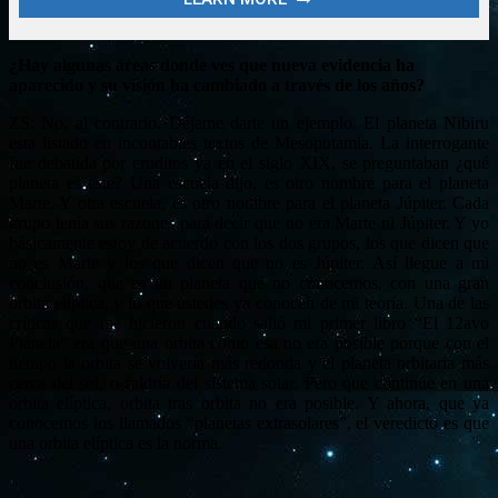
¿Hay algunas áreas donde ves que nueva evidencia ha
aparecido y su visión ha cambiado a través de los años?
ZS: No, al contrario. Déjame darte un ejemplo. El planeta Nibiru
esta listado en incontables textos de Mesopotamia. La interrogante
fue debatida por eruditos ya en el siglo XIX, se preguntaban ¿qué
planeta es este? Una escuela dijo, es otro nombre para el planeta
Marte. Y otra escuela, es otro nombre para el planeta Júpiter. Cada
grupo tenía sus razones para decir que no era Marte ni Júpiter. Y yo
básicamente estoy de acuerdo con los dos grupos, los que dicen que
no es Marte y los que dicen que no es Júpiter. Así llegue a mi
conclusión, que es un planeta que no conocemos, con una gran
orbita elíptica, y lo que ustedes ya conocen de mi teoría. Una de las
críticas que me hicieron cuando salió mi primer libro “El 12avo
Planeta” era que una orbita como esa no era posible porque con el
tiempo la orbita se volvería más redonda y el planeta orbitaria más
cerca del sol, o saldría del sistema solar. Pero que continúe en una
orbita elíptica, orbita tras orbita no era posible. Y ahora, que ya
conocemos los llamados “planetas extrasolares”, el veredicto es que
una orbita elíptica es la norma.