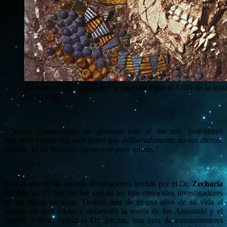
Zecharia Sitchin murió con la esperanza que el ADN de la rei
sus teorías.
“Quizás comparando su genoma con el nuestro, podríamos
descubrir cuales son esos genes que deliberadamente no nos dieron.
Quizás. Yo no lo puedo garantizar pero quizás.”
Esta es una de las últimas declaraciones hechas por el Dr.
Zecharia
Sitchin
. El Dr. Sitchin fue uno de los más conocidos investigadores
de las tablas sumerias. Dedicó más de treinta años de su vida al
estudio de esas tablas y desarrolló la teoría de los Annunaki y el
Planeta Nibiru. Según el Dr. Sitchin, una raza de extraterresteres