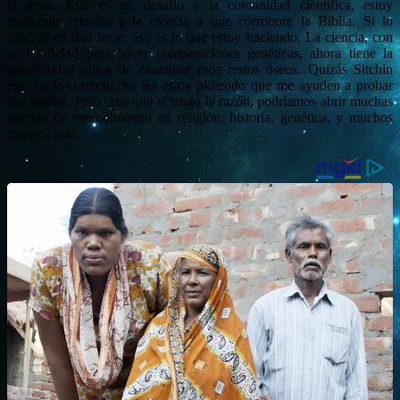
el tema. Este es mi desafío a la comunidad científica, estoy
realmente retando a la ciencia a que corrobore la Biblia. Si lo
quieren en una frase, eso es lo que estoy haciendo. La ciencia, con
su habilidad para hacer comparaciones genéticas, ahora tiene la
oportunidad única de examinar esos restos óseos. Quizás Sitchin
este en lo correcto, no les estoy pidiendo que me ayuden a probar
mis teorías. Pero creo que si tengo la razón, podríamos abrir muchas
puertas de entendimiento en religión, historia, genética, y muchos
campos más.