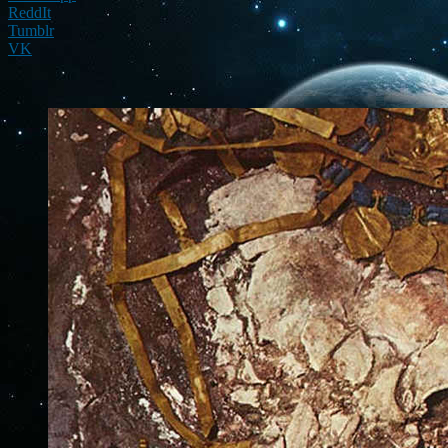
ReddIt
Tumblr
VK