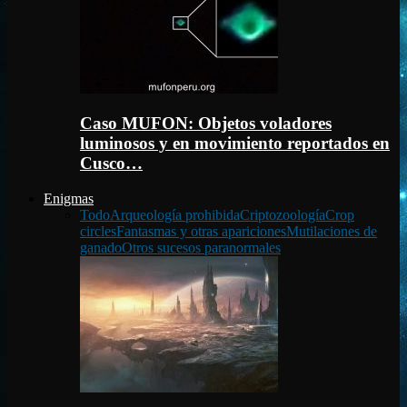
Caso MUFON: Objetos voladores
luminosos y en movimiento reportados en
Cusco…
Enigmas
Todo
Arqueología prohibida
Criptozoología
Crop
circles
Fantasmas y otras apariciones
Mutilaciones de
ganado
Otros sucesos paranormales