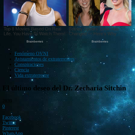
Fenómeno OVNI
Avistamientos de extraterrestres
Conspiraciones
Ciencia
Vida extraterrestre
El último deseo del Dr. Zecharia Sitchin
2839
0
Facebook
Twitter
Pinterest
WhatsApp