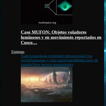
Caso MUFON: Objetos voladores
luminosos y en movimiento reportados en
Cusco…
Enigmas
Todo
Arqueología prohibida
Criptozoología
Crop
circles
Fantasmas y otras apariciones
Mutilaciones de
ganado
Otros sucesos paranormales