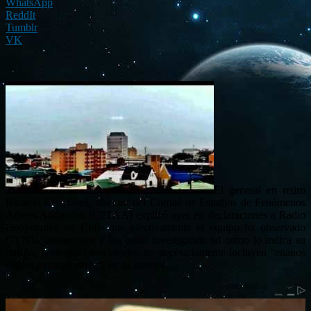
WhatsApp
ReddIt
Tumblr
VK
El general en retiro
Ricardo Bermúdez, director del Comité de Estudios de Fenómenos
Aéreos Anómalos (CEFAA) explicó ayer en declaraciones a Radio
Cooperativa en Chile que efectivamente el equipo ha observado
OVNIs, que existen y los están investigando tal como lo indica su
misión, pero que estos objetos no necesariamente incluyen “enanos
verdes extraterrestres”, en su interior.