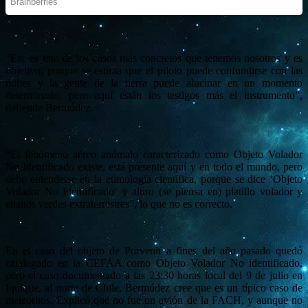
“Ese es uno de los casos más concretos que tenemos nosotros y es
objetivo, porque se estima que el piloto puede confundirse con las
nubes y la gente de la tierra puede alucinar en un momento
determinado, pero aquí están los testigos más el instrumento”,
defiende Bermúdez.
“El fenómeno aéreo anómalo caracterizado como Objeto Volador
No Identificado existe, está presente aquí y en todo el mundo, pero
debe entenderse en la etimología científica, porque se dice ‘Objeto
Volador No Identificado‘ y altiro (se piensa en) platillo volador y
enanos verdes extraterrestres”, lo que no es correcto.
En el caso del objeto de Porvenir a fines del año pasado quedó
catalogado en la CEFAA como Objeto Volador No identificado,
pero el caso documentado a las 23:30 horas local del 9 de julio en
Iquique, al norte de Chile, Bermúdez cree que es un típico caso de
meteoritos. Explicó que no fue un avión de la FACH, y aunque no