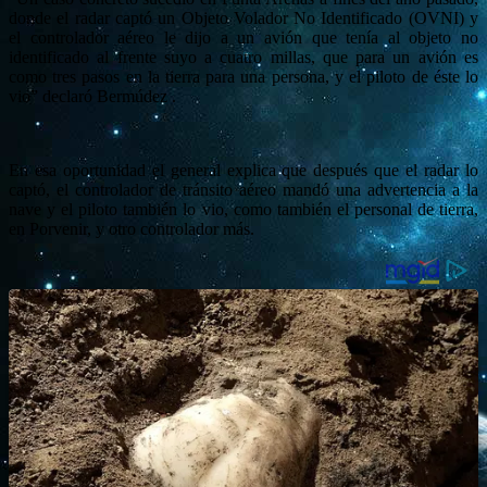
donde el radar captó un Objeto Volador No Identificado (OVNI) y
el controlador aéreo le dijo a un avión que tenía al objeto no
identificado al frente suyo a cuatro millas, que para un avión es
como tres pasos en la tierra para una persona, y el piloto de éste lo
vio” declaró Bermúdez .
En esa oportunidad el general explica que después que el radar lo
captó, el controlador de tránsito aéreo mandó una advertencia a la
nave y el piloto también lo vio, como también el personal de tierra,
en Porvenir, y otro controlador más.