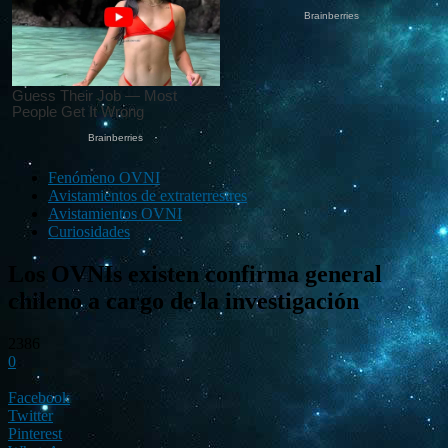
Fenómeno OVNI
Avistamientos de extraterrestres
Avistamientos OVNI
Curiosidades
Los OVNIs existen confirma general
chileno a cargo de la investigación
2386
0
Facebook
Twitter
Pinterest