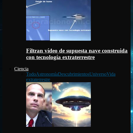
Filtran vídeo de supuesta nave construida
con tecnología extraterrestre
Ciencia
Todo
Astronomía
Descubrimientos
Universo
Vida
extraterrestre