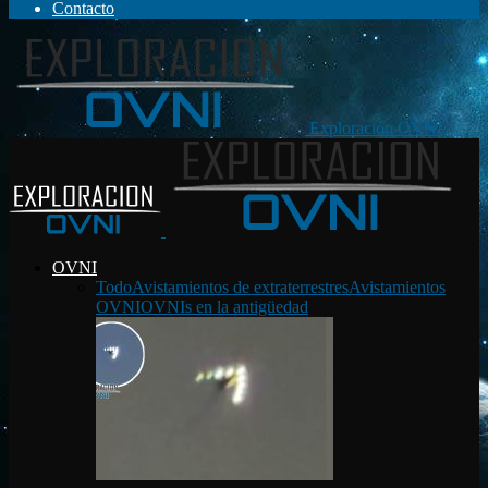
Contacto
Exploración OVNI
OVNI
Todo
Avistamientos de extraterrestres
Avistamientos
OVNI
OVNIs en la antigüedad