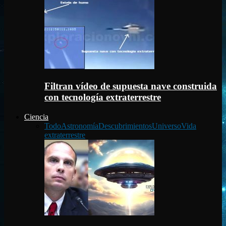
Filtran vídeo de supuesta nave construida
con tecnología extraterrestre
Ciencia
Todo
Astronomía
Descubrimientos
Universo
Vida
extraterrestre