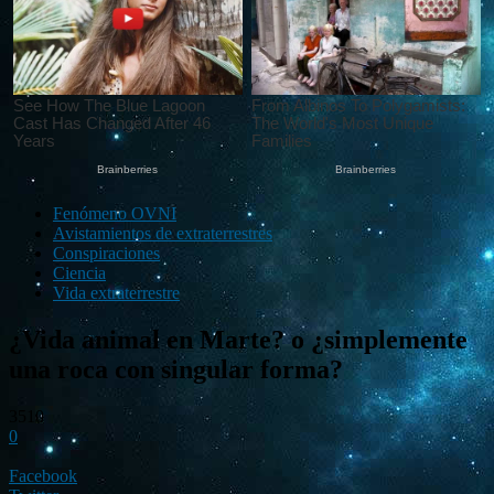
Fenómeno OVNI
Avistamientos de extraterrestres
Conspiraciones
Ciencia
Vida extraterrestre
¿Vida animal en Marte? o ¿simplemente
una roca con singular forma?
3510
0
Facebook