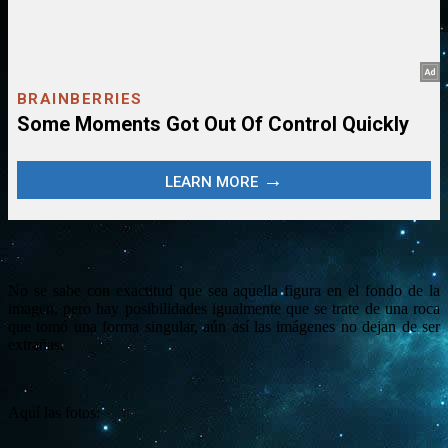
No se sabe con exactitud que sea aquella figura en el fondo de la
imagen, pero hay posibilidades igualmente que se trate de una roca
que tomó una forma singular, aún así las imágenes no dejan de ser
extrañas.
Aquí las fotos: