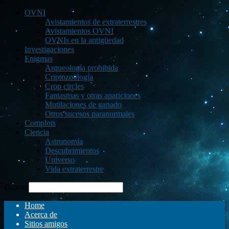
OVNI
Avistamientos de extraterrestres
Avistamientos OVNI
OVNIs en la antigüedad
Investigaciones
Enigmas
Arqueología prohibida
Criptozoología
Crop circles
Fantasmas y otras apariciones
Mutilaciones de ganado
Otros sucesos paranormales
Complots
Ciencia
Astronomía
Descubrimientos
Universo
Vida extraterrestre
Buscar
Home
Acerca de
Sitios amigos