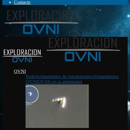
Contacto
Exploración OVNI
OVNI
Todo
Avistamientos de extraterrestres
Avistamientos
OVNI
OVNIs en la antigüedad