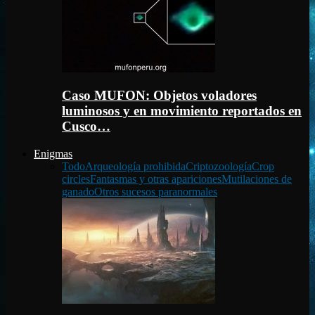
Caso MUFON: Objetos voladores
luminosos y en movimiento reportados en
Cusco…
Enigmas
Todo
Arqueología prohibida
Criptozoología
Crop
circles
Fantasmas y otras apariciones
Mutilaciones de
ganado
Otros sucesos paranormales