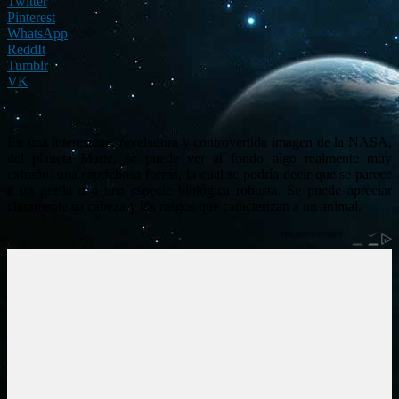
Twitter
Pinterest
WhatsApp
ReddIt
Tumblr
VK
En una interesante, reveladora y controvertida imagen de la NASA,
del planeta Marte, se puede ver al fondo algo realmente muy
extraño: una caprichosa forma, la cual se podría decir que se parece
a un gorila o a una especie biológica robusta. Se puede apreciar
claramente su cabeza y los rasgos que caracterizan a un animal.