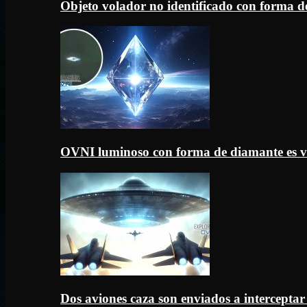
Objeto volador no identificado con forma d
OVNI luminoso con forma de diamante es v
Dos aviones caza son enviados a intercept