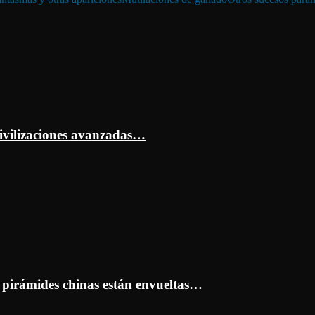
ivilizaciones avanzadas…
s pirámides chinas están envueltas…