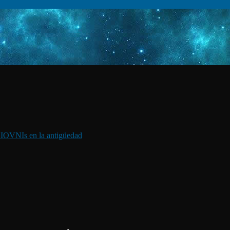
I
OVNIs en la antigüedad