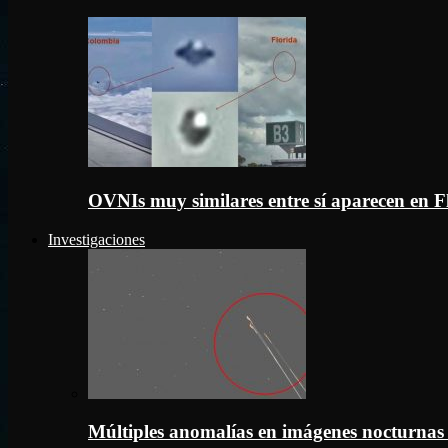
OVNIs muy similares entre sí aparecen en 
Investigaciones
Múltiples anomalías en imágenes nocturnas