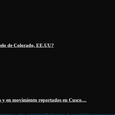
ielo de Colorado, EE.UU?
 y en movimiento reportados en Cusco…
ntasmas y otras apariciones
Mutilaciones de ganado
Otros sucesos para