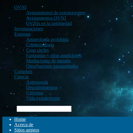
OVNI
Avistamientos de extraterrestres
Avistamientos OVNI
OVNIs en la antigüedad
Investigaciones
Enigmas
Arqueología prohibida
Criptozoología
Crop circles
Fantasmas y otras apariciones
Mutilaciones de ganado
Otros sucesos paranormales
Complots
Ciencia
Astronomía
Descubrimientos
Universo
Vida extraterrestre
Buscar
Home
Acerca de
Sitios amigos