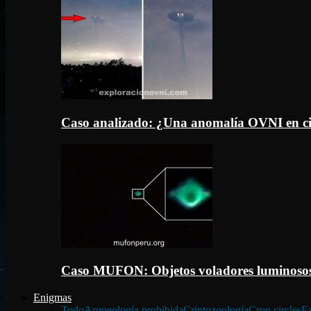
Caso analizado: ¿Una anomalía OVNI en c
Caso MUFON: Objetos voladores luminosos
Enigmas
Todo
Arqueología prohibida
Criptozoología
Crop circles
Fa