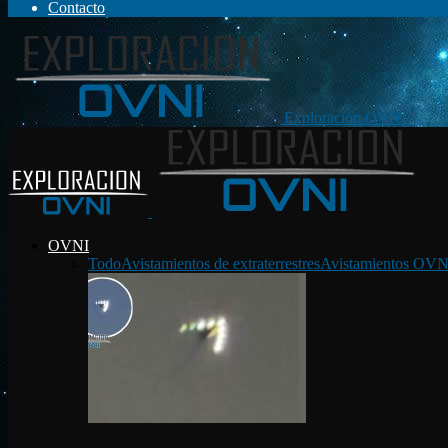
Contacto
Exploración OVNI
OVNI
Todo
Avistamientos de extraterrestres
Avistamientos OVN