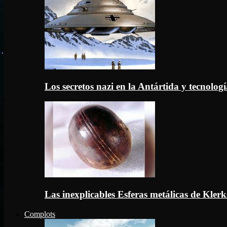
Los secretos nazi en la Antártida y tecnologí
Las inexplicables Esferas metálicas de Kler
Complots