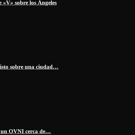
e «V» sobre los Ángeles
isto sobre una ciudad…
ar un OVNI cerca de…