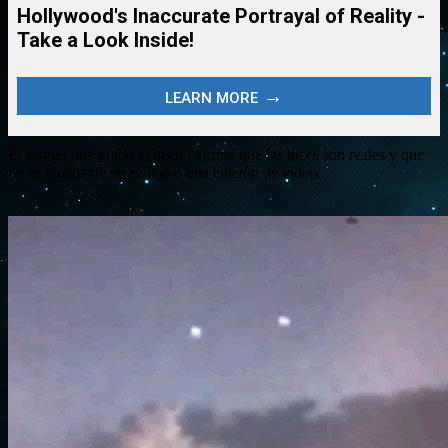
El testigo que grabó el hecho afirma que las luces son reales y que
no se trataba de un reflejo o una edición de vídeo.