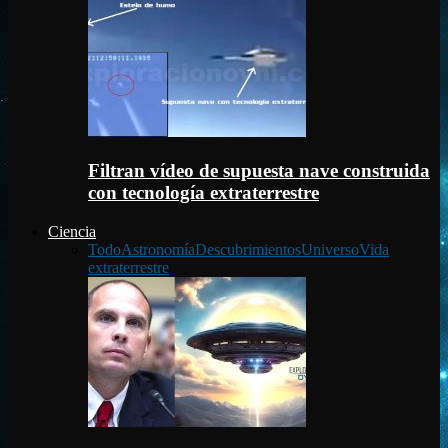
Filtran vídeo de supuesta nave construida
con tecnología extraterrestre
Ciencia
Todo
Astronomía
Descubrimientos
Universo
Vida
extraterrestre