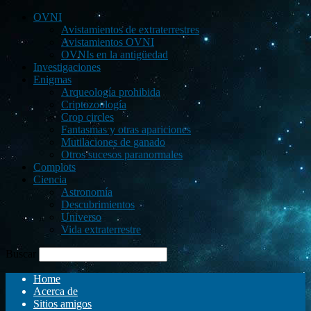
OVNI
Avistamientos de extraterrestres
Avistamientos OVNI
OVNIs en la antigüedad
Investigaciones
Enigmas
Arqueología prohibida
Criptozoología
Crop circles
Fantasmas y otras apariciones
Mutilaciones de ganado
Otros sucesos paranormales
Complots
Ciencia
Astronomía
Descubrimientos
Universo
Vida extraterrestre
Buscar
Home
Acerca de
Sitios amigos