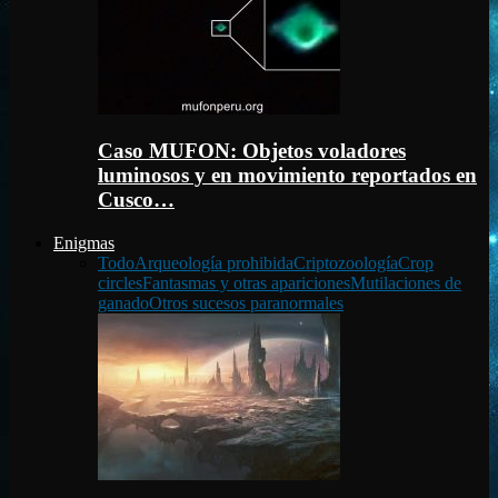
Caso MUFON: Objetos voladores
luminosos y en movimiento reportados en
Cusco…
Enigmas
Todo
Arqueología prohibida
Criptozoología
Crop
circles
Fantasmas y otras apariciones
Mutilaciones de
ganado
Otros sucesos paranormales