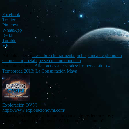
Facebook
Twitter
Pinterest
WhatsApp
ReddIt
Tumblr
VK
Artículo anterior
Descubren herramienta prehispánica de plomo en
Chan Chan, metal que se creía no conocían
Artículo siguiente
Alienígenas ancestrales: Primer capítulo –
Temporada 2013: La Conspiración Maya
Exploración OVNI
https://www.exploracionovni.com/
“Investigar, descubrir y difundir la verdad de los fenómenos y
enigmas relacionados al tema OVNI en nuestro mundo".