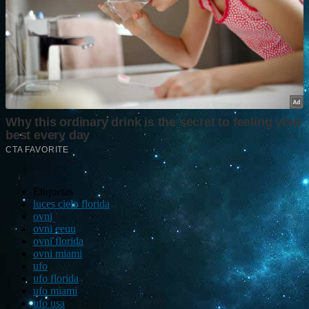
Etiquetas
luces cielo florida
ovni
ovni eeuu
ovni florida
ovni miami
ufo
ufo florida
ufo miami
ufo usa