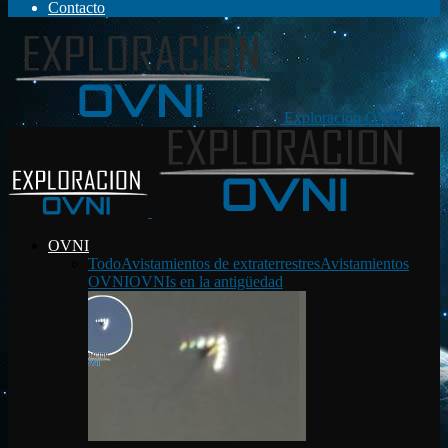
Contacto
Exploración OVNI
OVNI
Todo
Avistamientos de extraterrestres
Avistamientos
OVNI
OVNIs en la antigüedad