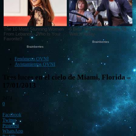
Fenómeno OVNI
Avistamientos OVNI
Tres luces en el cielo de Miami, Florida –
17/01/2013
2474
0
Facebook
Twitter
Pinterest
WhatsApp