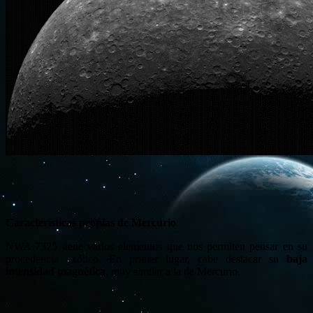
Características propias de Mercurio
NWA 7325 tiene varios elementos que nos permiten pensar en su
procedencia exótico. En primer lugar, cabe destacar su
baja
intensidad magnética
, muy similar a la de Mercurio.