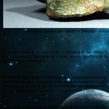
Descubren una roca proveniente de Mercurio – Crédit
Su particularidad: es de color verde, a diferencia de los demás, y
parece proceder de
Mercurio
, tal y como afirman científicos de la
Universidad de Washington.
Anthony Irving
, experto en meteoritos de la universidad americana,
señala que encontrar rocas provenientes de otros planetas no es algo
extraño. Hasta la fecha se han encontrado
61.000 meteoritos
en todo
nuestro planeta y, de ellos, al menos 114 pertenecían a Marte.
Sin embargo, obtener una roca procedente de Mercurio resulta algo