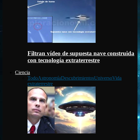
Filtran vídeo de supuesta nave construida
con tecnología extraterrestre
Ciencia
Todo
Astronomía
Descubrimientos
Universo
Vida
extraterrestre