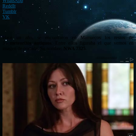
WhatsApp
ReddIt
Tumblr
VK
Hace un año, se encontraron en Marruecos los restos de
35
meteoritos antiguos
. Entre ellos figuraba el que vemos en
imagen de portada. Su nombre:
NWA 7325
.