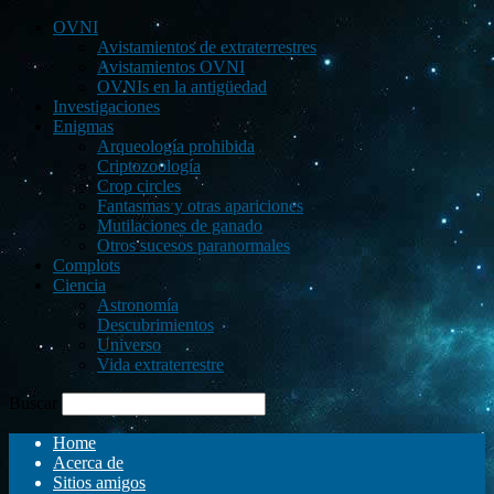
OVNI
Avistamientos de extraterrestres
Avistamientos OVNI
OVNIs en la antigüedad
Investigaciones
Enigmas
Arqueología prohibida
Criptozoología
Crop circles
Fantasmas y otras apariciones
Mutilaciones de ganado
Otros sucesos paranormales
Complots
Ciencia
Astronomía
Descubrimientos
Universo
Vida extraterrestre
Buscar
Home
Acerca de
Sitios amigos