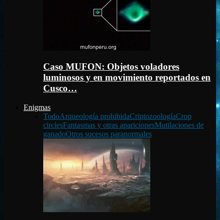
Caso MUFON: Objetos voladores
luminosos y en movimiento reportados en
Cusco…
Enigmas
Todo
Arqueología prohibida
Criptozoología
Crop
circles
Fantasmas y otras apariciones
Mutilaciones de
ganado
Otros sucesos paranormales