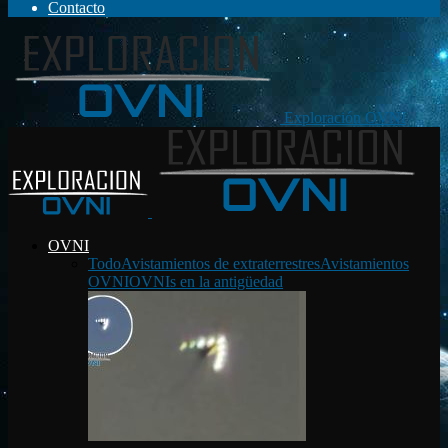
Contacto
Exploración OVNI
OVNI
Todo
Avistamientos de extraterrestres
Avistamientos
OVNI
OVNIs en la antigüedad