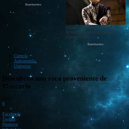
Ciencia
Astronomía
Universo
Descubren una roca proveniente de
Mercurio
2212
0
Facebook
Twitter
Pinterest