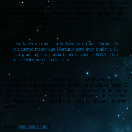
Por otra parte, la roca
apenas contiene hierro
, otro rasgo
característico de Mercurio. Además, no cuenta con los marcadores
típicos que caracterizan a las rocas marcianas, de modo que su
origen parece muy claro. Si no procede de Mercurio, procede de un
planeta o cuerpo muy parecido. Según Irving:
Podría ser una muestra de Mercurio o una muestra de
un cuerpo menor que Mercurio pero muy similar a él.
Un gran impacto podría haber lanzado a NWA 7325
desde Mercurio hacía la Tierra.
El meteorito tiene una
antigüedad de 4.500 años
y se está
investigando en profundidad para conocer al detalle su origen. En
cualquier caso, de proceder de Mercurio, se trataría de todo un
hallazgo de gran interés científico: nunca hemos pisado ese planeta.
Ni lo haremos en breve -no, por lo menos, seres humanos de carne y
hueso-.
Fuente: [
cienciados.com
]