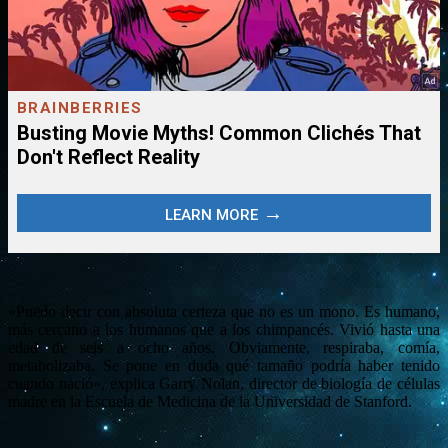
«Puedo decir con absoluta certeza que no es un mono. Es humano,
más cercano a los humanos que a los chimpancés. Vivió hasta una
edad de seis a ocho años. Obviamente, respiraba, comía,
metabolizaba. Se pone en duda qué tamaño podría haber tenido
cuando nació», explica Garry Nolan, director de biología de células
madre en la Escuela de Medicina de la Universidad de Stanford.