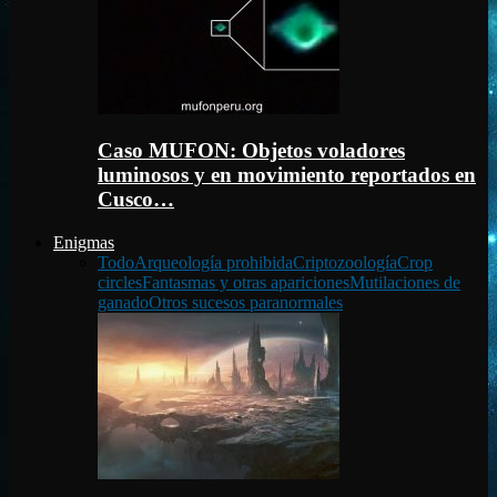
Caso MUFON: Objetos voladores
luminosos y en movimiento reportados en
Cusco…
Enigmas
Todo
Arqueología prohibida
Criptozoología
Crop
circles
Fantasmas y otras apariciones
Mutilaciones de
ganado
Otros sucesos paranormales