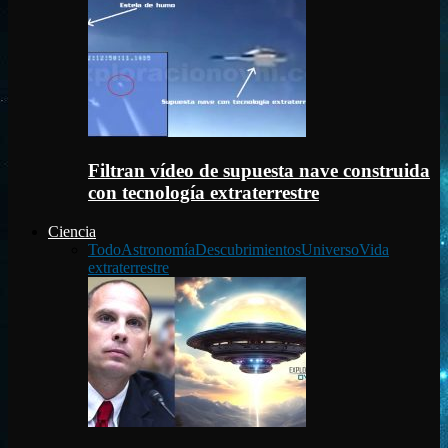
Filtran vídeo de supuesta nave construida
con tecnología extraterrestre
Ciencia
Todo
Astronomía
Descubrimientos
Universo
Vida
extraterrestre