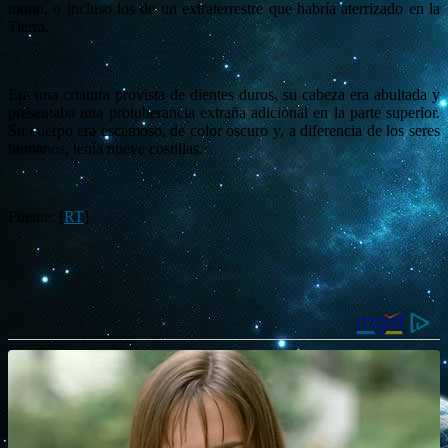
mono, o incluso los de un extraterrestre que habría aterrizado en la
Tierra.
Era una criatura provista de dientes duros, su cabeza era abultada y
presentaba una protuberancia extraña adicional en la parte superior.
Su cuerpo era escamoso, de color oscuro y, a diferencia de los seres
humanos, tenía nueve costillas.
Fuente: [
RT
]