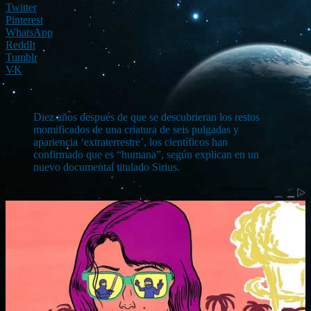
Twitter
Pinterest
WhatsApp
ReddIt
Tumblr
VK
Diez años después de que se descubrieran los restos
momificados de una criatura de seis pulgadas y
apariencia ‘extraterrestre’, los científicos han
confirmado que es “humana”, según explican en un
nuevo documental titulado Sirius.