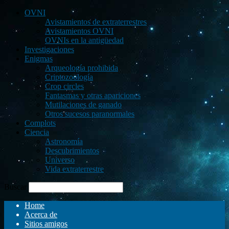
OVNI
Avistamientos de extraterrestres
Avistamientos OVNI
OVNIs en la antigüedad
Investigaciones
Enigmas
Arqueología prohibida
Criptozoología
Crop circles
Fantasmas y otras apariciones
Mutilaciones de ganado
Otros sucesos paranormales
Complots
Ciencia
Astronomía
Descubrimientos
Universo
Vida extraterrestre
Buscar
Home
Acerca de
Sitios amigos