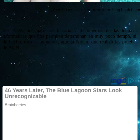
Crédito: sirius.neverendinglight.c
«El ADN nos narra su historia y disponemos de las técnicas
informáticas que nos permiten determinar, en muy poco tiempo, si,
de hecho, esto es humano», agrega Nolan, que realizó las pruebas
de ADN.