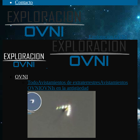
Contacto
Exploración OVNI
OVNI
Todo
Avistamientos de extraterrestres
Avistamientos
OVNI
OVNIs en la antigüedad