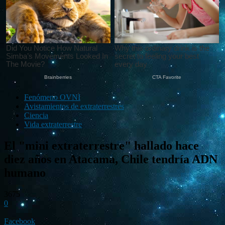
Fenómeno OVNI
Avistamientos de extraterrestres
Ciencia
Vida extraterrestre
El "mini extraterrestre" hallado hace
diez años en Atacama, Chile tendría ADN
humano
3675
0
Facebook