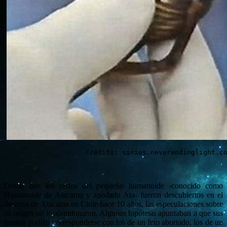
Crédito: sirius.neverendinglight.c
Desde que los restos del pequeño humanoide -conocido como
Humanoide de Atacama y apodado Ata- fueron descubiertos en el
desierto de Atacama en Chile hace 10 años, las especulaciones sobre
su orígen no lo abandonaron. Algunas hipótesis apuntaban a que sus
huesos podían corresponderse con los de un feto abortado, los de un