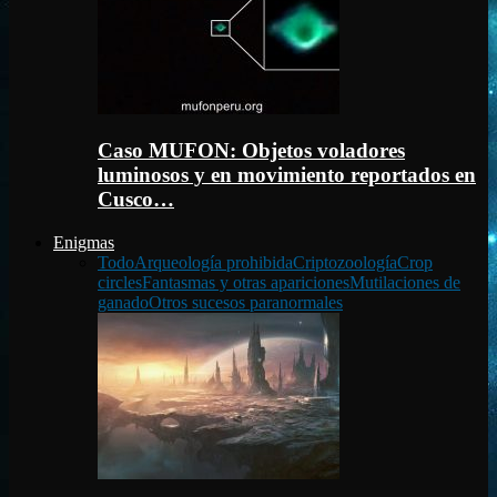
Caso MUFON: Objetos voladores
luminosos y en movimiento reportados en
Cusco…
Enigmas
Todo
Arqueología prohibida
Criptozoología
Crop
circles
Fantasmas y otras apariciones
Mutilaciones de
ganado
Otros sucesos paranormales