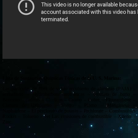
Lista de Sustancias Químicas Tóxicas de la U. S. Marina:
Las partículas de fibra de vidrio recubierto de aluminio (PAJA) –
acenafteno – Hydrobarbons aromáticas – cromato de bario –
Benceno – cadmio – Cloruros – Cromo – Cobre – Flouranthene –
Cianuro de Hidrógeno – Hierro – Plomo – Manganeso –
Naphitalene – El perclorato de potasio – Prchlorate – Combustibles
Rocket – Tolueno – Jet Las emisiones de combustible – Xileno –
Zinc.