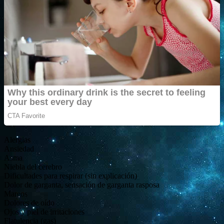
Alergias
Ansiedad
Asma
Niebla del cerebro
Dificultades para respirar (sin explicación)
Dolor de garganta, sensación de garganta rasposa
Mareos
Dolores de oído
Ojos y piel de irritaciones
Flatulencia (gas)