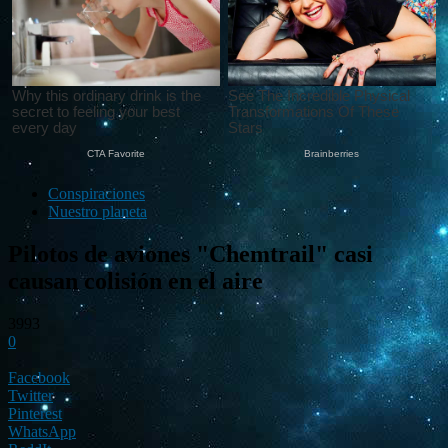
Conspiraciones
Nuestro planeta
Pilotos de aviones "Chemtrail" casi
causan colisión en el aire
3993
0
Facebook
Twitter
Pinterest
WhatsApp