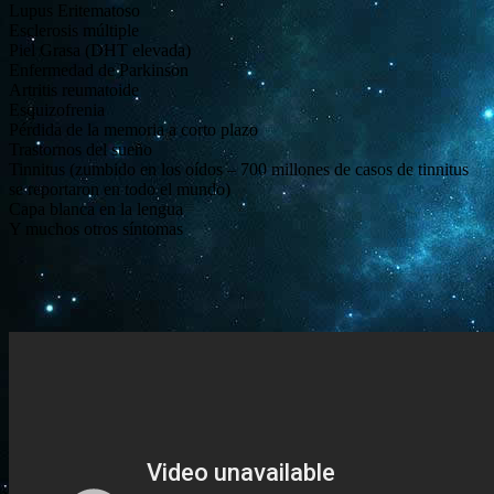
Lupus Eritematoso
Esclerosis múltiple
Piel Grasa (DHT elevada)
Enfermedad de Parkinson
Artritis reumatoide
Esquizofrenia
Pérdida de la memoria a corto plazo
Trastornos del sueño
Tinnitus (zumbido en los oídos – 700 millones de casos de tinnitus
se reportaron en todo el mundo)
Capa blanca en la lengua
Y muchos otros síntomas