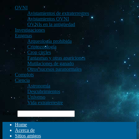
OVNI
Avistamientos de extraterrestres
Avistamientos OVNI
OVNIs en la antigüedad
Investigaciones
Enigmas
Arqueología prohibida
Criptozoología
Crop circles
Fantasmas y otras apariciones
Mutilaciones de ganado
Otros sucesos paranormales
Complots
Ciencia
Astronomía
Descubrimientos
Universo
Vida extraterrestre
Buscar
Home
Acerca de
Sitios amigos