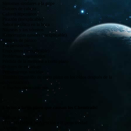
Síntomas similares a la gripe
Dolores de cabeza
Calores repentinos
Picazón (inexplicable)
Sabor metálico en la boca
Náuseas y los vómitos
Hemorragias nasales (inexplicable)
Ataques de pánico
Tos persistente
Erupciones (inexplicable)
Problemas respiratorios
Pérdida de la memoria a corto plazo
Dolores de estómago
Pensamientos suicidas
Tinnitus (zumbido de corto plazo en los oídos después de la
pulverización)
Y muchos otros síntomas…
Efectos a largo plazo que causan los Chemtrails:
Reflujo ácido
(TDAH) Déficit de Atención e Hiperactividad
Alergias