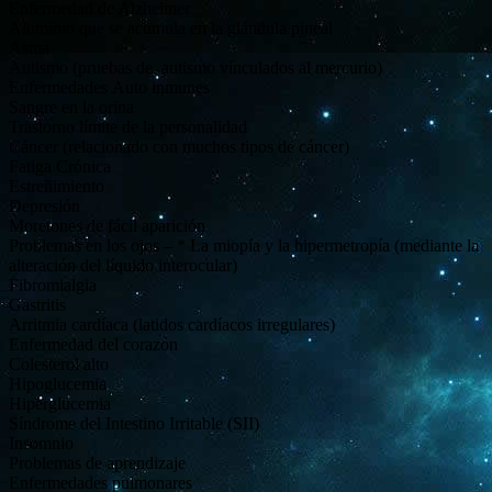
Enfermedad de Alzheimer
Aluminio que se acumula en la glándula pineal
Asma
Autismo (pruebas de autismo vínculados al mercurio)
Enfermedades Auto inmunes
Sangre en la orina
Trastorno límite de la personalidad
Cáncer (relacionado con muchos tipos de cáncer)
Fatiga Crónica
Estreñimiento
Depresión
Moretones de fácil aparición
Problemas en los ojos – * La miopía y la hipermetropía (mediante la
alteración del líquido interocular)
Fibromialgia
Gastritis
Arritmia cardíaca (latidos cardíacos irregulares)
Enfermedad del corazón
Colesterol alto
Hipoglucemia
Hiperglucemia
Síndrome del Intestino Irritable (SII)
Insomnio
Problemas de aprendizaje
Enfermedades pulmonares