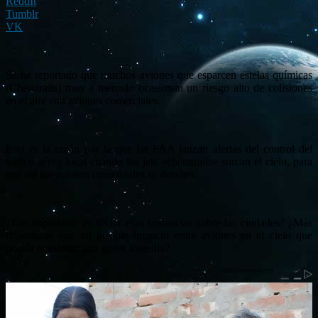
ReddIt
Tumblr
VK
Se ha reportado que muchos aviones que esparcen estelas químicas
(Chemtrails) muy a menudo ocasionan un riesgo alto de colisiones
en el aire con aviones comerciales.
Esta es la razón por la que las FAA lanzan alertas del control del
tráfico aéreo local cuando los jets «chemtrails» surcan el cielo, para
que así los aviones comerciales se desvíen.
¿Tan importante es rociar esas sustancias sobre las ciudades? ¿Más
importante que un posible impacto entre aviones en el cielo que
podría ocasionar una grave tragedia?