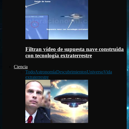
Filtran vídeo de supuesta nave construida
con tecnología extraterrestre
Ciencia
Todo
Astronomía
Descubrimientos
Universo
Vida
extraterrestre