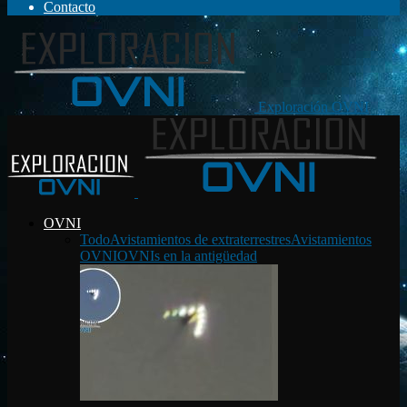
Contacto
Exploración OVNI
OVNI
Todo
Avistamientos de extraterrestres
Avistamientos
OVNI
OVNIs en la antigüedad