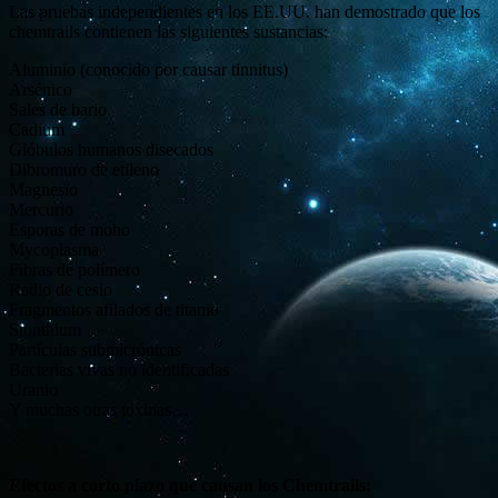
Las pruebas independientes en los EE.UU. han demostrado que los
chemtrails contienen las siguientes sustancias:
Aluminio (conocido por causar tinnitus)
Arsénico
Sales de bario
Cadium
Glóbulos humanos disecados
Dibromuro de etileno
Magnesio
Mercurio
Esporas de moho
Mycoplasma
Fibras de polímero
Radio de cesio
Fragmentos afilados de titanio
Stonthium
Partículas submicrónicas
Bacterias vivas no identificadas
Uranio
Y muchas otras toxinas…
Efectos a corto plazo que causan los Chemtrails: