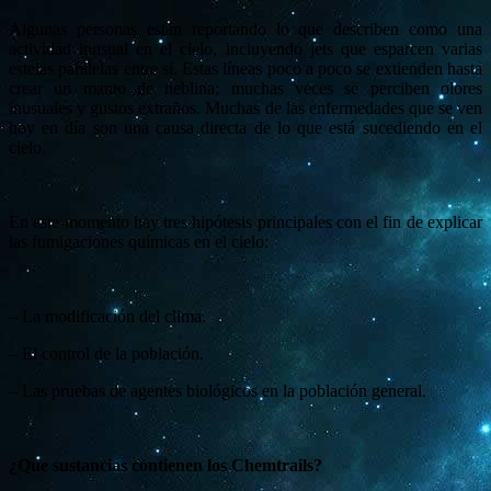
Algunas personas están reportando lo que describen como una
actividad inusual en el cielo, incluyendo jets que esparcen varias
estelas paralelas entre sí. Estas líneas poco a poco se extienden hasta
crear un manto de neblina; muchas veces se perciben olores
inusuales y gustos extraños. Muchas de las enfermedades que se ven
hoy en día son una causa directa de lo que está sucediendo en el
cielo.
En este momento hay tres hipótesis principales con el fin de explicar
las fumigaciones químicas en el cielo:
– La modificación del clima.
– El control de la población.
– Las pruebas de agentes biológicos en la población general.
¿Que sustancias contienen los Chemtrails?