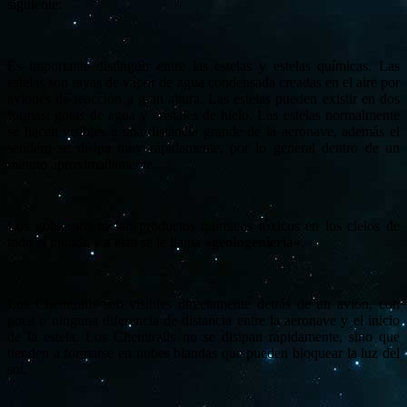
siguiente:
Es importante distinguir entre las estelas y estelas químicas. Las
estelas son rayas de vapor de agua condensada creadas en el aire por
aviones de reacción a gran altura. Las estelas pueden existir en dos
formas: gotas de agua y cristales de hielo. Las estelas normalmente
se hacen visibles a una distancia grande de la aeronave, además el
sendero se disipa muy rápidamente, por lo general dentro de un
minuto aproximadamente.
Los gobiernos rocían productos químicos tóxicos en los cielos de
todo el mundo y a esto se le llama
«geoingeniería»
.
Los Chemtrails son visibles directamente detrás de un avión, con
poca o ninguna diferencia de distancia entre la aeronave y el inicio
de la estela. Los Chemtrails no se disipan rápidamente, sino que
tienden a formarse en nubes blandas que pueden bloquear la luz del
sol.