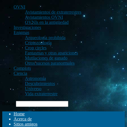
OVNI
Avistamientos de extraterrestres
Avistamientos OVNI
OVNIs en la antigüedad
Investigaciones
Enigmas
Arqueología prohibida
Criptozoología
Crop circles
Fantasmas y otras apariciones
Mutilaciones de ganado
Otros sucesos paranormales
Complots
Ciencia
Astronomía
Descubrimientos
Universo
Vida extraterrestre
Buscar
Home
Acerca de
Sitios amigos