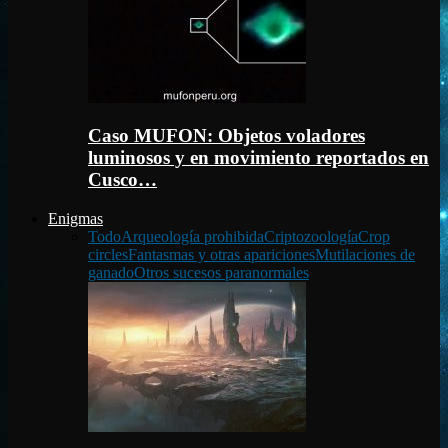
Caso MUFON: Objetos voladores
luminosos y en movimiento reportados en
Cusco…
Enigmas
Todo
Arqueología prohibida
Criptozoología
Crop
circles
Fantasmas y otras apariciones
Mutilaciones de
ganado
Otros sucesos paranormales