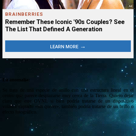
La anomalía:
Se trata de una especie de anillo con una estructura lineal en el
centro que parece desplazarse muy cerca de la Tierra. Quiero dejar
claro que este OVNI, si bien podría tratarse de un dispositivo
volador captado «sin querer», también podría tratarse de un brillo o
efecto fotográfico.