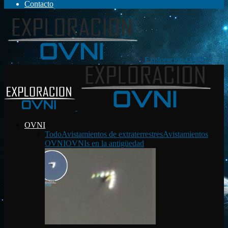
Contacto
Exploración OVNI
OVNI
Todo
Avistamientos de extraterrestres
Avistamientos
OVNI
OVNIs en la antigüedad