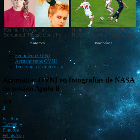
Fenómeno OVNI
Avistamientos OVNI
Tecnología Extraterrestre
Anomalía: OVNI en fotografías de NASA
en misión Apolo 8
3490
0
Facebook
Twitter
Pinterest
WhatsApp