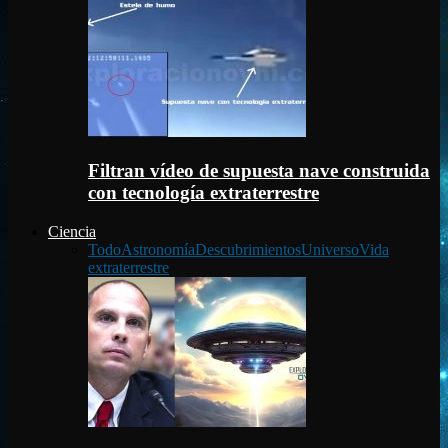
Filtran vídeo de supuesta nave construida
con tecnología extraterrestre
Ciencia
Todo
Astronomía
Descubrimientos
Universo
Vida
extraterrestre