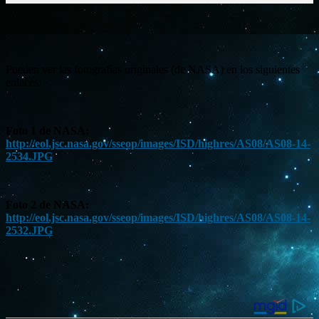
Pueden ver las fotografías originales (de NASA) en los siguientes
enlaces:
Foto 1 de NASA:
http://eol.jsc.nasa.gov/sseop/images/ISD/highres/AS08/AS08-14-
2534.JPG
Foto 2 de NASA:
http://eol.jsc.nasa.gov/sseop/images/ISD/highres/AS08/AS08-14-
2532.JPG