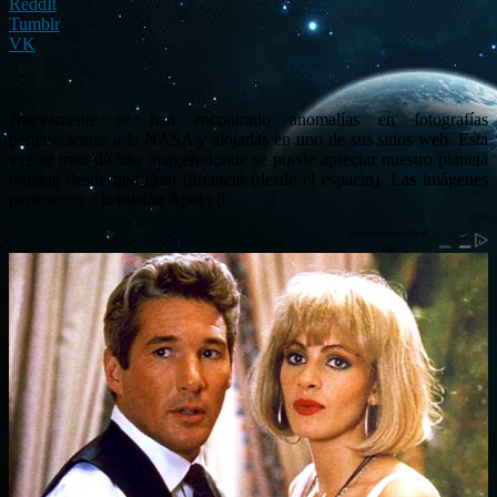
ReddIt
Tumblr
VK
Nuevamente se han encontrado anomalías en fotografías
pertenecientes a la NASA y alojadas en uno de sus sitios web. Esta
vez se trata de una imagen donde se puede apreciar nuestro planeta
tomada desde una gran distancia (desde el espacio). Las imágenes
pertenecen a la misión Apolo 8.