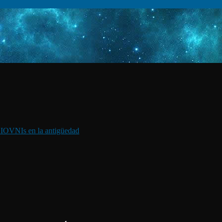
I
OVNIs en la antigüedad