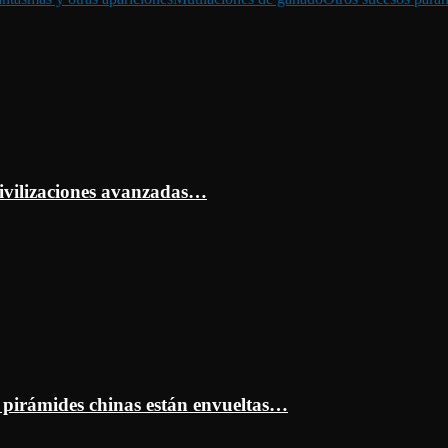
ivilizaciones avanzadas…
s pirámides chinas están envueltas…