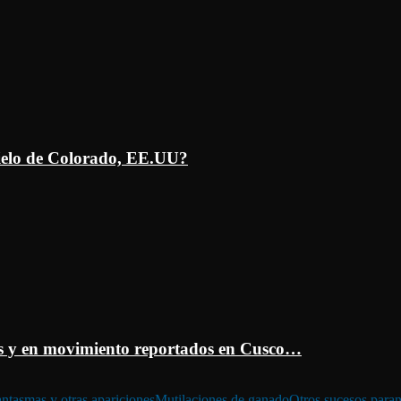
ielo de Colorado, EE.UU?
 y en movimiento reportados en Cusco…
ntasmas y otras apariciones
Mutilaciones de ganado
Otros sucesos para