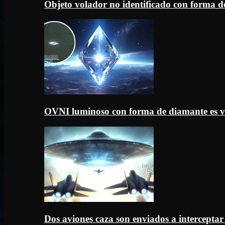
Objeto volador no identificado con forma d
OVNI luminoso con forma de diamante es v
Dos aviones caza son enviados a intercept