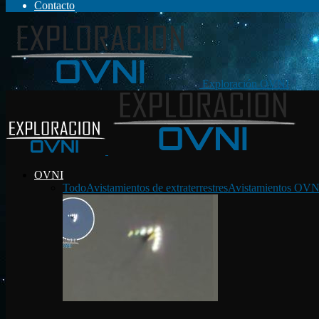
Contacto
Exploración OVNI
OVNI
Todo
Avistamientos de extraterrestres
Avistamientos OVN