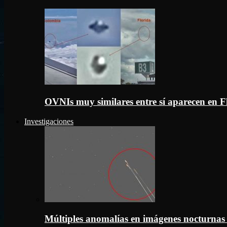
OVNIs muy similares entre sí aparecen en 
Investigaciones
Múltiples anomalías en imágenes nocturnas