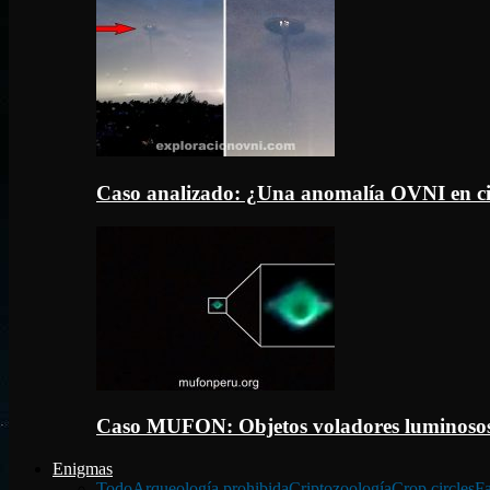
Caso analizado: ¿Una anomalía OVNI en c
Caso MUFON: Objetos voladores luminosos
Enigmas
Todo
Arqueología prohibida
Criptozoología
Crop circles
Fa