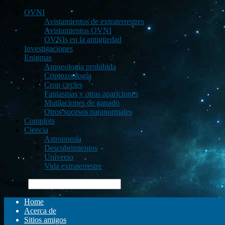
OVNI
Avistamientos de extraterrestres
Avistamientos OVNI
OVNIs en la antigüedad
Investigaciones
Enigmas
Arqueología prohibida
Criptozoología
Crop circles
Fantasmas y otras apariciones
Mutilaciones de ganado
Otros sucesos paranormales
Complots
Ciencia
Astronomía
Descubrimientos
Universo
Vida extraterrestre
Buscar
Home
Acerca de
Sitios amigos