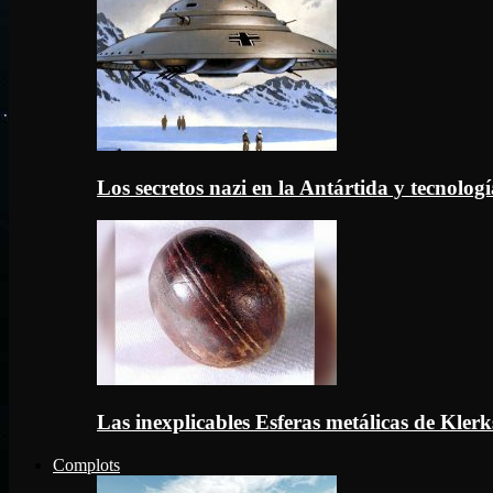
Los secretos nazi en la Antártida y tecnologí
Las inexplicables Esferas metálicas de Kler
Complots