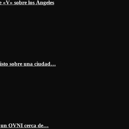
e «V» sobre los Ángeles
isto sobre una ciudad…
ar un OVNI cerca de…