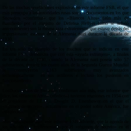
De las muchas revelaciones explosivas en este informe FSB, el que
más preocupa a las autoridades rusas son los documentos en los que
Snowden «confirmar» que los «Blancos Altos» (aún más de
manifiesto por el ministro de Defensa Hellyer como se señaló
anteriormente) son la misma raza extraterrestre que estuvo detrás del
impresionante ascenso de la Alemania nazi durante la década de
1930.
En tan sólo un ejemplo de los muchos que se indican en este
informe FSB, demuestra que con esta «ayuda extranjera», a finales
de la década de 1930, cuando la Alemania nazi poseía sólo 57
submarinos, durante los cuatro años de la Segunda Guerra Mundial
se construyeron 1,163 submarinos muy avanzados
tecnológicamente en sus astilleros e incluso los pusieron en
funcionamiento.
LosDocumentos de Snowden confirman aún más, este informe que
dice, los «Blancos Altos» (nórdicos) tuvieron reuniones en 1954 con
el presidente de EE.UU. Dwight D. Eisenhower en el que el
«régimen de secreto», actualmente en el poder sobre América, fue
establecido.
Más preocupante aún, este informe FSB advierte, que la agenda de
los «Nórdicos» implementada por el «régimen de secreto» en el