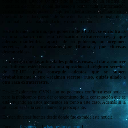
poder de los Estados Unidos pide la creación de un sistema de
vigilancia electrónica global destinado a ocultar toda la información
verdadera sobre su presencia aquí en la tierra desde su entrada en lo
que uno de los documentos de Snowden llama la «fase final» de su
plan final para la total asimilación y dominio mundial.
Este informe confirma, que gobierno de EE.UU. se encontraría
en una alianza con esta civilización extraterrestres, y que
además mantendría, aparte de su gobierno, un «régimen
secreto», ahora encabezados por Obama y por «fuerzas
desconocidas».
La mayoría que las autoridades políticas rusas, al dar a conocer
este informe estén creando una oposición al «régimen secreto»
de EE.UU. para conseguir adeptos que se sumen
probablemente a otro «régimen secreto» ruso, quizás aliado a
otra raza extraterrestre.
Desde Exploración OVNI aún no podemos confirmar esta noticia,
pero la publicamos para dar conocimiento de la conspiración que se
está viviendo en estos momentos en torno a este caso. Además si la
situación es cierta sería altamente preocupante.
Existen diversas fuentes desde donde fue extraída esta noticia.
Fuentes: [
farsnews
] – [
whatdoesitmean.com
]