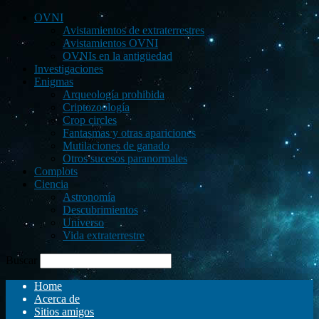
OVNI
Avistamientos de extraterrestres
Avistamientos OVNI
OVNIs en la antigüedad
Investigaciones
Enigmas
Arqueología prohibida
Criptozoología
Crop circles
Fantasmas y otras apariciones
Mutilaciones de ganado
Otros sucesos paranormales
Complots
Ciencia
Astronomía
Descubrimientos
Universo
Vida extraterrestre
Buscar
Home
Acerca de
Sitios amigos