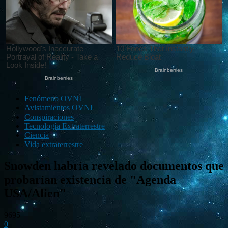
Fenómeno OVNI
Avistamientos OVNI
Conspiraciones
Tecnología Extraterrestre
Ciencia
Vida extraterrestre
Snowden habría revelado documentos que
probarían existencia de "Agenda
USA/Alien"
9695
0