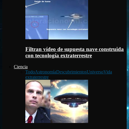
Filtran vídeo de supuesta nave construida
con tecnología extraterrestre
Ciencia
Todo
Astronomía
Descubrimientos
Universo
Vida
extraterrestre