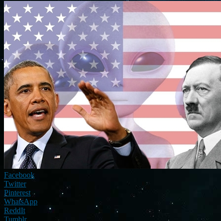
Facebook
Twitter
Pinterest
WhatsApp
ReddIt
Tumblr