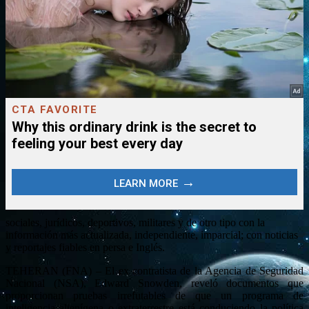
sociales, jurídicos, deportivos, militares y de otro tipo con la
información más actualizada, independiente, imparcial; con noticias
y reportajes fiables en persa e Inglés.
TEHERAN (FNA) – El ex contratista de la Agencia de Seguridad
Nacional (NSA), Edward Snowden, reveló documentos que
proporcionan pruebas irrefutables de que un programa de
inteligencia alienígena o extraterrestre está conduciendo la política