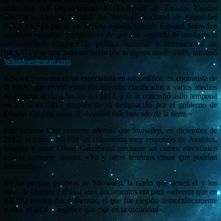
obtenidos del Departamento de Defensad de Estados Unidos
(DOD) – Agencia Central del Servicio Nacional de Seguridad
(NSA / CSS) por el ex-patriota estadounidense Edward Snowden
establece «pruebas irrefutables» de que una «agenda de inteligencia
extraterrestre» conduce la política nacional e internacional de
EE.UU., y lo ha estado haciendo por lo menos desde 1945, informó
Whatdoesitmean.com
.
Edward Snowden es un especialista en informática, ex contratista de
la NSA, que reveló estos documentos clasificados a varios medios
de comunicación a finales del 2012, y se le concedió asilo temporal
en Rusia en 2013 después de su designación por el gobierno de
Obama régimen como el «hombre más buscado de la tierra.»
Este informe FSB contiene además que Snowden, en diciembre de
2012, se comunicó con un columnista muy respetado de América,
blogger y autor Glenn Greenwald mediante un correo electrónico
con el siguiente asunto: «Yo y otros tenemos cosas que podrían
interesarte».
En las propias palabras de Snowden, la razón que tienen el y los
otros de obtener y liberar esos documentos era para «advertir que en
EE.UU existen dos gobiernos, el que fue elegido democráticamente
y otro, el secreto régimen que rige en la oscuridad».