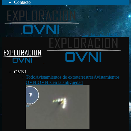
Contacto
Exploración OVNI
OVNI
Todo
Avistamientos de extraterrestres
Avistamientos
OVNI
OVNIs en la antigüedad