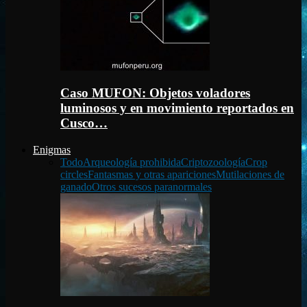
Caso MUFON: Objetos voladores
luminosos y en movimiento reportados en
Cusco…
Enigmas
Todo
Arqueología prohibida
Criptozoología
Crop
circles
Fantasmas y otras apariciones
Mutilaciones de
ganado
Otros sucesos paranormales