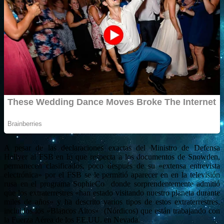
A pesar de las declaraciones exactas del Ministro de Defensa
Hellyer al FSB en lo que respecta a los documentos de Snowden,
permanecen clasificados, poco después de su «extensa entrevista
electrónica» por el FSB se le permitió aparecer en en la televisión
rusa en el programa SophieCo donde sorprendentemente admitió
que los extraterrestres «han estado visitando nuestro planeta durante
miles de años» y ha descrito varios tipos de estos extraterrestres,
incluidos los «Blancos Altos» (Nórdicos) que están trabajando con
la Fuerza Aérea de los EE.UU. en Nevada.