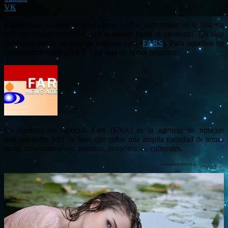
VK
Esta noticia, si realmente es cierta, podría convertirse en la historia
más interesante del 2014, por lo menos hasta el momento. Ha sido
publicada por la agencia de noticias iraní (
FARS
). Para aquellos no
familiarizados con FARS, aquí está un breve resumen:
La Agencia de Noticias Fars (FNA) es la agencia de noticias
independiente líder de Irán, que cubre una amplia variedad de temas
en las diferentes áreas: políticas, económicas, culturales,