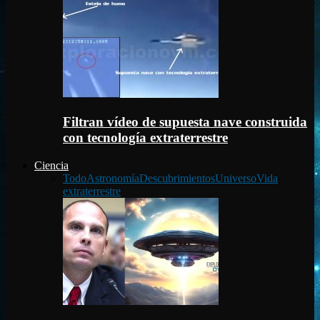
Filtran vídeo de supuesta nave construida
con tecnología extraterrestre
Ciencia
Todo
Astronomía
Descubrimientos
Universo
Vida
extraterrestre