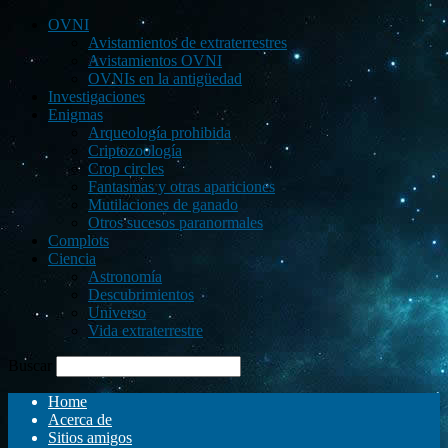
OVNI
Avistamientos de extraterrestres
Avistamientos OVNI
OVNIs en la antigüedad
Investigaciones
Enigmas
Arqueología prohibida
Criptozoología
Crop circles
Fantasmas y otras apariciones
Mutilaciones de ganado
Otros sucesos paranormales
Complots
Ciencia
Astronomía
Descubrimientos
Universo
Vida extraterrestre
Buscar
Home
Acerca de
Sitios amigos