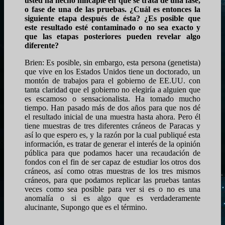
usted ha hecho hincapié en que se trata de una fase,
o fase de una de las pruebas. ¿Cuál es entonces la
siguiente etapa después de ésta? ¿Es posible que
este resultado esté contaminado o no sea exacto y
que las etapas posteriores pueden revelar algo
diferente?
Brien: Es posible, sin embargo, esta persona (genetista)
que vive en los Estados Unidos tiene un doctorado, un
montón de trabajos para el gobierno de EE.UU. con
tanta claridad que el gobierno no elegiría a alguien que
es escamoso o sensacionalista. Ha tomado mucho
tiempo. Han pasado más de dos años para que nos dé
el resultado inicial de una muestra hasta ahora. Pero él
tiene muestras de tres diferentes cráneos de Paracas y
así lo que espero es, y la razón por la cual publiqué esta
información, es tratar de generar el interés de la opinión
pública para que podamos hacer una recaudación de
fondos con el fin de ser capaz de estudiar los otros dos
cráneos, así como otras muestras de los tres mismos
cráneos, para que podamos replicar las pruebas tantas
veces como sea posible para ver si es o no es una
anomalía o si es algo que es verdaderamente
alucinante, Supongo que es el término.