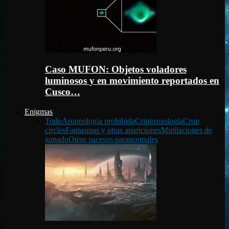
Caso MUFON: Objetos voladores
luminosos y en movimiento reportados en
Cusco…
Enigmas
Todo
Arqueología prohibida
Criptozoología
Crop
circles
Fantasmas y otras apariciones
Mutilaciones de
ganado
Otros sucesos paranormales