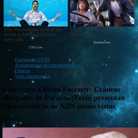
Fenómeno OVNI
Avistamientos de extraterrestres
Ciencia
Vida extraterrestre
Entrevista a Brien Foerster: Cráneos
alargados de Paracas (Perú) presentan
características de ADN jamás vistas
6259
0