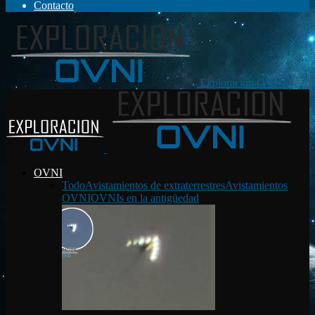
Contacto
Exploración OVNI
OVNI
Todo
Avistamientos de extraterrestres
Avistamientos
OVNI
OVNIs en la antigüedad