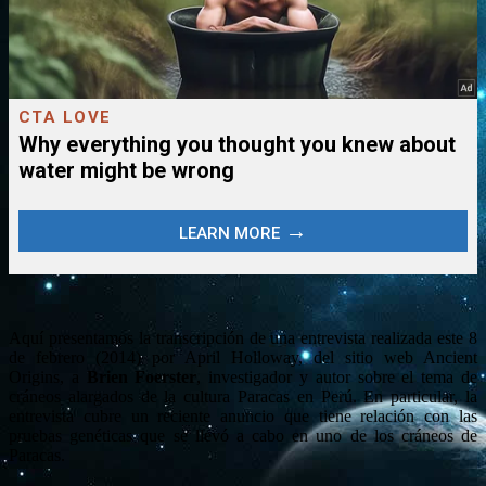
Aquí presentamos la transcripción de una entrevista realizada este 8
de febrero (2014) por April Holloway, del sitio web Ancient
Origins, a
Brien Foerster
, investigador y autor sobre el tema de
cráneos alargados de la cultura Paracas en Perú.
En particular, la
entrevista cubre un reciente anuncio que tiene relación con las
pruebas genéticas que se llevó a cabo en uno de los cráneos de
Paracas.