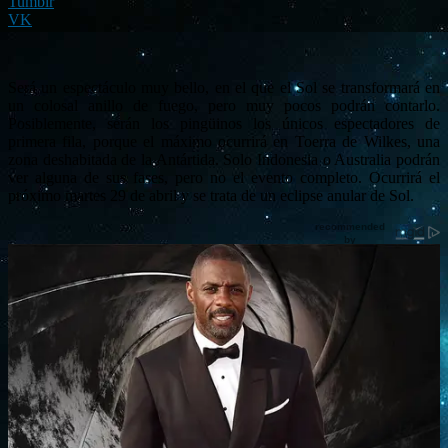
Tumblr
VK
Será un espectáculo muy bello, en el que el Sol se transformará en
un colosal anillo de fuego, pero muy pocos podrán contarlo.
Posiblemente, serán los pingüinos los únicos espectadores de
primera fila, porque el máximo ocurrirá en Toerra de Wilkes, una
zona deshabitada de la Antártida. Solo Indonesia o Australia podrán
ver alguna de sus fases, pero no el evento completo. Ocurrirá el
próximo martes 29 de abril y se trata de un eclipse anular de Sol.