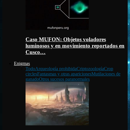
Caso MUFON: Objetos voladores
luminosos y en movimiento reportados en
Cusco…
Enigmas
Todo
Arqueología prohibida
Criptozoología
Crop
circles
Fantasmas y otras apariciones
Mutilaciones de
ganado
Otros sucesos paranormales