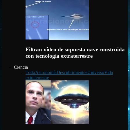
Filtran vídeo de supuesta nave construida
con tecnología extraterrestre
Ciencia
Todo
Astronomía
Descubrimientos
Universo
Vida
extraterrestre