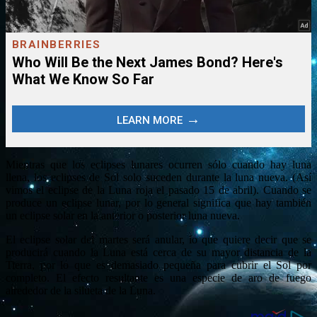
Mientras que los eclipses lunares ocurren sólo cuando hay luna
llena, los eclipses de Sol solo suceden durante la luna nueva. (Así
vimos el eclipse de la Luna roja el pasado 15 de abril). Cuando se
produce un eclipse lunar, por lo general significa que hay también
un eclipse solar en la anterior o posterior luna nueva.
El eclipse solar del martes será anular, lo que quiere decir que se
producirá cuando la Luna está cerca de su mayor distancia de la
Tierra, por lo que es demasiado pequeña para cubrir el Sol por
completo. El efecto resultante es una especie de aro de fuego
alrededor de la silueta de la Luna.