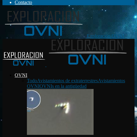
Contacto
Exploración OVNI
OVNI
Todo
Avistamientos de extraterrestres
Avistamientos
OVNI
OVNIs en la antigüedad