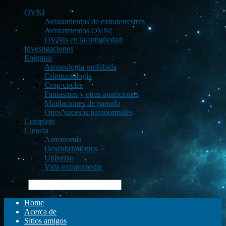
OVNI
Avistamientos de extraterrestres
Avistamientos OVNI
OVNIs en la antigüedad
Investigaciones
Enigmas
Arqueología prohibida
Criptozoología
Crop circles
Fantasmas y otras apariciones
Mutilaciones de ganado
Otros sucesos paranormales
Complots
Ciencia
Astronomía
Descubrimientos
Universo
Vida extraterrestre
Buscar
Home
Acerca de
Sitios amigos