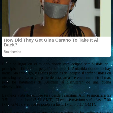
El único lugar en el mundo donde este eclipse será visible de
principio a fin es una pequeña zona en la Antártida donde no hay
nadie. Sin embargo, las fases parciales del eclipse sí serán visibles en
otros lugares. La mayor parte de estas áreas se encuentran en el mar,
pero los habitantes de Australia sí disfrutarán de una buena
observación.
La mejor vista del eclipse será desde Tasmania. Allí, se iniciará a las
3.51 pm hora local (5.51 GMT). El eclipse máximo será a las 17.00
(7.00 GMT), y el Sol se pondrá a las 5.17 pm (7.17 GMT).
Los expertos recuerdan que la observación de los eclipses solares