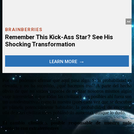
Por ello podemos afirmar que aquí pasa algo. Si la probabilidad es
elevada, y no ha sucedido, ¿qué hacemos mal? A parte del hecho
obvio de que no somos capaces de realizar nosotros mismos algún
viaje interestelar, o que todas las civilizaciones posibles ahí fuera son
tan autodestructivas como la nuestra (pues cada vez que se descubre
un planeta potencialmente habitable, la probabilidad de encontrar
una de estas civilizaciones poblándolo aumenta), aunque lo dudo.
El cambio climático, posible responsable de nuestro nulo
contacto con extraterrestres