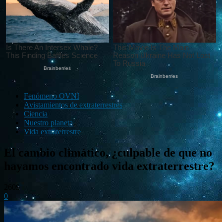
Fenómeno OVNI
Avistamientos de extraterrestres
Ciencia
Nuestro planeta
Vida extraterrestre
El cambio climático, ¿culpable de que no
hayamos encontrado vida extraterrestre?
2609
0