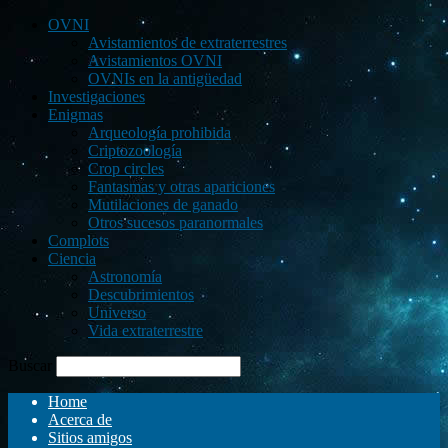
OVNI
Avistamientos de extraterrestres
Avistamientos OVNI
OVNIs en la antigüedad
Investigaciones
Enigmas
Arqueología prohibida
Criptozoología
Crop circles
Fantasmas y otras apariciones
Mutilaciones de ganado
Otros sucesos paranormales
Complots
Ciencia
Astronomía
Descubrimientos
Universo
Vida extraterrestre
Buscar
Home
Acerca de
Sitios amigos