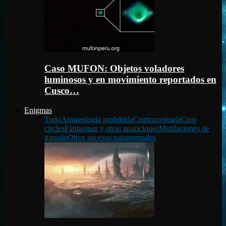
Caso MUFON: Objetos voladores
luminosos y en movimiento reportados en
Cusco…
Enigmas
Todo
Arqueología prohibida
Criptozoología
Crop
circles
Fantasmas y otras apariciones
Mutilaciones de
ganado
Otros sucesos paranormales