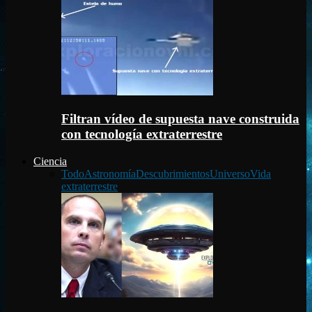
Filtran vídeo de supuesta nave construida
con tecnología extraterrestre
Ciencia
Todo
Astronomía
Descubrimientos
Universo
Vida
extraterrestre