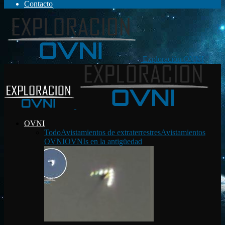
Contacto
Exploración OVNI
OVNI
Todo
Avistamientos de extraterrestres
Avistamientos
OVNI
OVNIs en la antigüedad