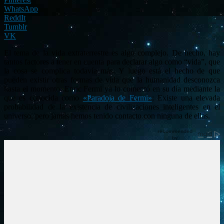
WhatsApp
ReddIt
Tumblr
VK
El tema de la vida extraterrestre es algo complejo. De hecho, hay
tantos factores a tener en cuenta para declarar algo como “vida”, que
la cosa se complica todavía más. Y luego está el hecho de que
pueden existir otras formas de vida que la humanidad desconozca
hasta el momento. Enric Fermi ya lo comentó en su día mediante la
que es conocida como
«Paradoja de Fermi»
: Existe una elevada
probabilidad de la existencia de civilizaciones inteligentes en el
universo, pero jamás hemos tenido contacto con ninguna de ellas.