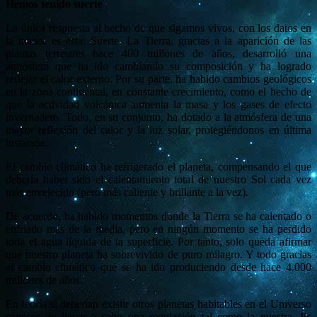
Hemos tenido suerte
La única respuesta al hecho de que sigamos vivos, con los datos en
la mano, es esta: Suerte. La Tierra, gracias a la aparición de las
plantas terrestres hace 400 millones de años, desarrolló una
atmósfera que ha ido cambiando su composición y ha logrado
reflejar el calor externo. Por su parte, ha habido cambios geológicos
en la zona continental, en constante crecimiento, como el hecho de
que la actividad volcánica aumenta la masa y los gases de efecto
invernadero. Todo, en su conjunto, ha dotado a la atmósfera de una
mayor reflexión del calor y la luz solar, protegiéndonos en última
instancia.
El cambio climático ha refrigerado el planeta, compensando el que
debería haber sido el calentamiento total de nuestro Sol cada vez
más envejecido (pero más caliente y brillante a la vez).
De acuerdo, ha habido momentos donde la Tierra se ha calentado o
enfriado más de la media, pero en ningún momento se ha perdido
toda el agua líquida de la superficie. Por tanto, solo queda afirmar
que nuestro planeta ha sobrevivido de puro milagro. Y todo gracias
al cambio climático que se ha ido produciendo desde hace 4.000
millones de años.
En teoría sí deberían existir otros planetas habitables en el Universo
capaces de llevar a cabo una regulación tal como la nuestra. Es