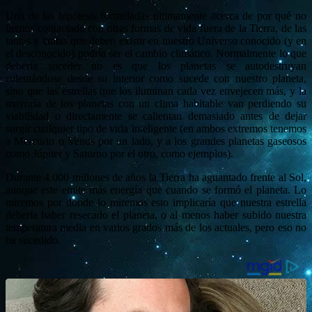
Una de las hipótesis formuladas últimamente acerca de por qué no
hemos contactado con otras formas de vida fuera de la Tierra, de las
tantas y tantas que deben existir en nuestro Universo conocido (y en
el desconocido) podría ser el cambio climático. Normalmente lo que
debería suceder no es que los planetas se autodestruyan
calentándose desde su interior como sucede con nuestro planeta,
sino que las estrellas que los iluminan cada vez envejecen más, y la
mayoría de los planetas con un clima habitable van perdiendo su
viabilidad o directamente se calientan demasiado antes de dejar
surgir cualquier tipo de vida inteligente (en ambos extremos tenemos
a Mercurio o Venus por un lado, y a los grandes planetas gaseosos
como Júpiter y Saturno por el otro, como ejemplos).
Durante 4.000 millones de años la Tierra ha aguantado frente al Sol,
aunque este emite más energía que cuando se formó el planeta. Lo
miremos por donde lo miremos esto implicaría que nuestra estrella
debería haber resecado el planeta, o al menos haber subido nuestra
temperatura media en varios grados más de los actuales, pero eso no
ha sucedido.