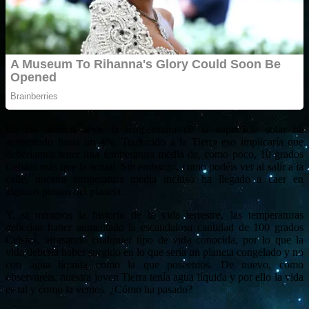
En los últimos años la temperatura de la superficie solar ha
aumentado hasta un 4%. Traducido a la Tierra eso implicaría que
deberíamos tener una temperatura media de, como poco, 10 grados
Celsius más que la actual. Sin embargo, como podéis ver al salir a la
calle, nuestra temperatura media incluso ha llegado a caer en
algunos puntos del planeta.
Y, si miramos la historia de la vida terrestre, las temperaturas
deberían haber aumentado la escandalosa cantidad de 100 grados
Celsius, arrasando cualquier tipo de vida conocida, por lo que la
vida debería haber surgido en lo que sería un planeta congelado y no
con agua líquida como la que poseemos. De nuevo, como
observaréis, nuestra joven Tierra tenía agua líquida y por ello la vida
es tal y como la vemos. ¿Cómo ha pasado?