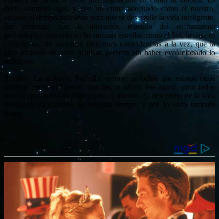
decir, contener agua y con un clima adecuado como el nuestro,
durante el tiempo suficiente para que se desarrolle la vida inteligente.
Sin embargo, con la alteración repetida del enfriamiento
geobiológico que ejercen las mismas estrellas como el Sol, la cosa es
complicada. Se necesitan tantísimas coincidencias a la vez, que la
gran mayoría de estos planetas perecen sin haber evolucionado lo
suficiente.
Recalco: La mayoría. Por ello, es muy probable que existan otros
mundos como el nuestro, que hayan tenido esa suerte, pero todos
con un equilibrio tan frágil como el nuestro. El desarrollo de la vida
inteligente es costoso, se necesita tiempo, y por lo visto también
suerte.