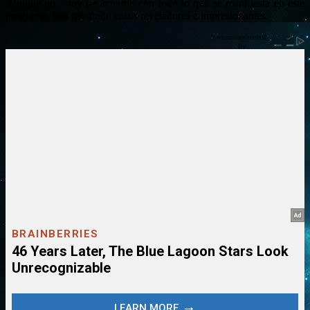
Aunque no estoy de acuerdo con todo lo que se manifiesta en este
programa, han mostrado casos reveladores e impresionantes.