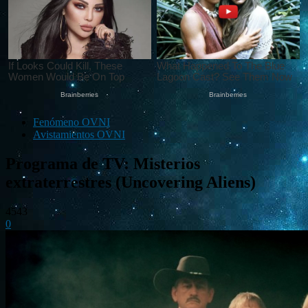
Fenómeno OVNI
Avistamientos OVNI
Programa de TV: Misterios
extraterrestres (Uncovering Aliens)
4543
0