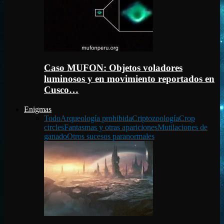
Caso MUFON: Objetos voladores
luminosos y en movimiento reportados en
Cusco…
Enigmas
Todo
Arqueología prohibida
Criptozoología
Crop
circles
Fantasmas y otras apariciones
Mutilaciones de
ganado
Otros sucesos paranormales