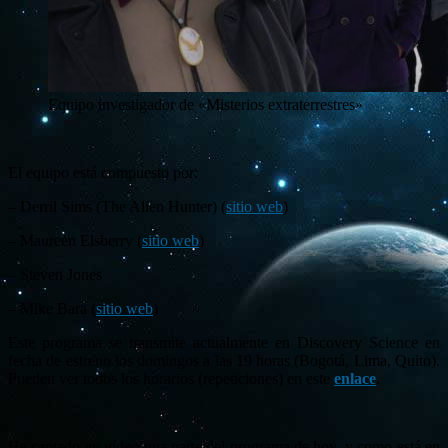
Equipo investigador de «Misterios extraterrestres»
El equipo está compuesto por:
– Derril Sims (The Alien Hunter) (
sitio web
)
– Maureen Elsberry (
sitio web
)
– Steven Jones
– Mike Bara (
sitio web
)
Este programa se transmite actualmente en Discovery Science en
fecha de estreno los domingos a las 19 horas (Bogotá, Lima, Quito).
Pueden ver todos los horarios (repeticiones) en este
enlace
.
He captado en vídeo una parte del programa de hoy, y como está en