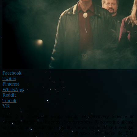
Facebook
Twitter
Pinterest
WhatsApp
ReddIt
Tumblr
VK
Hace 2 o 3 semanas vengo viendo en Discovery Science un
programa llamado
«Misterios Extraterrestres»
(Uncovering aliens),
se trata de un espacio tipo «Reality show» en donde se investigan
testimonios y casos ocurridos en diversas localidades de E.U.