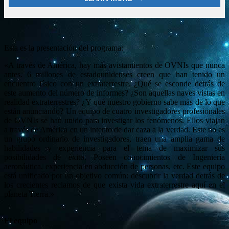
Esta es la presentación del programa:
«A través de América, hay más avistamientos de OVNIs que nunca
antes. 6 millones de estadounidenses creen que han tenido un
encuentro físico con un extraterrestre. ¿Qué se esconde detrás de
este aumento del número de informes? ¿Son aquellas naves vistas en
realidad extraterrestres? ¿Y qué nuestro gobierno sabe más de lo que
están anunciando? Un equipo de cuatro investigadores profesionales
de OVNIs se han unido para investigar los fenómenos. Ellos viajan
a través de América en un intento de dar caza a la verdad. Este no es
un grupo ordinario de investigadores, traen una amplia gama de
habilidades y experiencia para el tema de maximizar sus
posibilidades de éxito. Poseen conocimientos de Ingeniería
aeronáutica, experiencia en abducción de personas, etc. Este equipo
está unificado por un objetivo común: descubrir la verdad detrás de
los crecientes reclamos de que exista vida extraterrestre aquí en el
planeta Tierra.»
El equipo