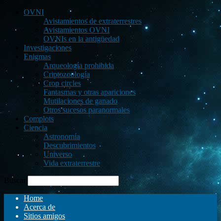
OVNI
Avistamientos de extraterrestres
Avistamientos OVNI
OVNIs en la antigüedad
Investigaciones
Enigmas
Arqueología prohibida
Criptozoología
Crop circles
Fantasmas y otras apariciones
Mutilaciones de ganado
Otros sucesos paranormales
Complots
Ciencia
Astronomía
Descubrimientos
Universo
Vida extraterrestre
Buscar
Home
Acerca de
Sitios amigos