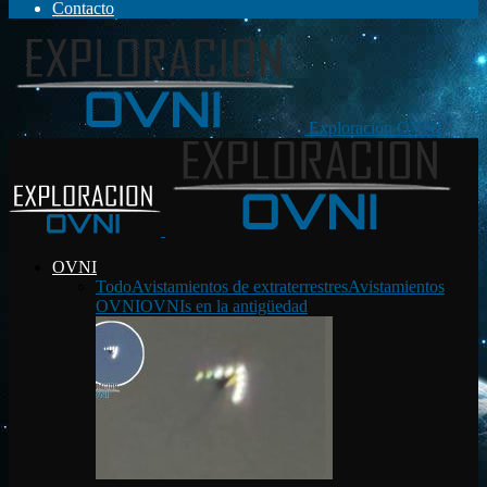
Contacto
Exploración OVNI
OVNI
Todo
Avistamientos de extraterrestres
Avistamientos
OVNI
OVNIs en la antigüedad