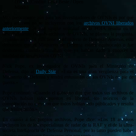
OVNI. (Crédito: Peter Beste / Open
Minds)
Más preocupante aún para los investigadores de OVNIs es por qué
estos archivos no se incluyeron con los
archivos OVNI liberados
anteriormente
. Si una simple solicitud de la FOIA resulta en el
descubrimiento de más archivos de OVNIs, se plantea la pregunta,
¿cuántos archivos más tiene el Ministerio de Defensa? Además, esto
demuestra que el Ministerio de Defensa estaba equivocado o fue
deshonesto cuando afirmaban que ya habían dado a conocer la
totalidad de sus archivos OVNI.
Nick Pope, ex investigador de OVNIs para el Ministerio de
Defensa, dijo al
Daily Star
: «Esta es una gran vergüenza para el
Ministerio de Defensa y tendrá entusiastas de los OVNIs en pie de
guerra.»
Pope continuó: «Cuando el gobierno dijo que todos sus archivos de
OVNIs habían sido puestos en libertad, los teóricos de la
conspiración no creyeron que todos habían sido públicados y resulta
que tenían razón.»
En cuanto a los propios archivos, Pope dice: «Los 18 archivos
incluyen los de los especialistas de radar de la RAF y el de la ultra-
secreta Inteligencia de Defensa Personal, por lo tanto pueden haber
algunas revelaciones fascinantes aún por venir.»