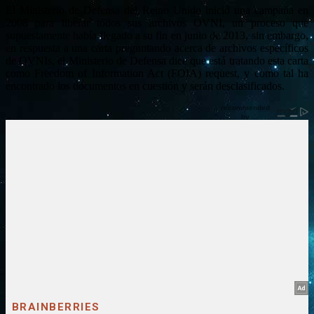
El Ministerio de Defensa del Reino Unido inició una campaña en
2008 para liberar todos sus archivos OVNI, un proceso que
supuestamente había llegado a su fin en junio de 2013, sin embargo,
en respuesta a una carta preguntando acerca de archivos específicos
de OVNIs, el Ministerio de Defensa dice que está tratando esta carta
como Freedom of Information Act (FOIA) request, y como tal ha
encontrado los documentos en cuestión y serán desclasificados.