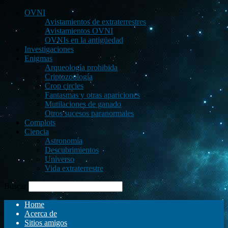
OVNI
Avistamientos de extraterrestres
Avistamientos OVNI
OVNIs en la antigüedad
Investigaciones
Enigmas
Arqueología prohibida
Criptozoología
Crop circles
Fantasmas y otras apariciones
Mutilaciones de ganado
Otros sucesos paranormales
Complots
Ciencia
Astronomía
Descubrimientos
Universo
Vida extraterrestre
Buscar
Home
Acerca de
Sitios amigos