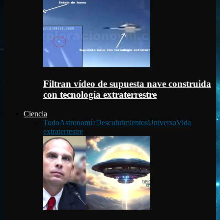
Filtran vídeo de supuesta nave construida
con tecnología extraterrestre
Ciencia
Todo
Astronomía
Descubrimientos
Universo
Vida
extraterrestre