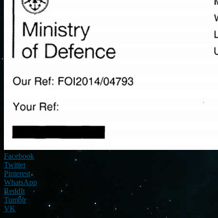
Facebook
Twitter
Pinterest
WhatsApp
ReddIt
Tumblr
VK