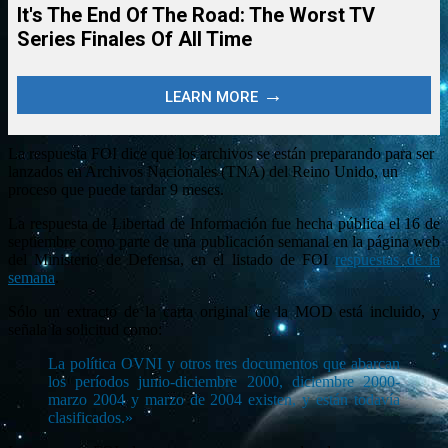
La respuesta FOI dice que los archivos se están preparando para ser
lanzados en Archivos Nacionales (TNA) del Reino Unido, un
proceso que puede tardar 9 meses.
La respuesta de Libertad de Información fue hecha pública el 16 de
septiembre como parte de una publicación semanal en la página web
del Ministerio de Defensa, en el listado de FOI
respuestas de la
semana
.
Sólo un extracto de la carta original de la MOD está incluido, y
señala la solicitud como:
La política OVNI y otros tres documentos que abarcan
los períodos junio-diciembre 2000, diciembre 2000-
marzo 2004 y marzo de 2004 existen, y están todavía
clasificados.»