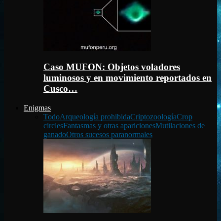
Caso MUFON: Objetos voladores
luminosos y en movimiento reportados en
Cusco…
Enigmas
Todo
Arqueología prohibida
Criptozoología
Crop
circles
Fantasmas y otras apariciones
Mutilaciones de
ganado
Otros sucesos paranormales