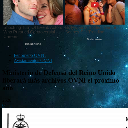
Fenómeno OVNI
Avistamientos OVNI
Ministerio de Defensa del Reino Unido
liberará más archivos OVNI el próximo
año
2528
0