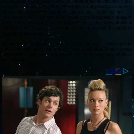
La respuesta FOI plantea que se encontraron los documentos y que
se darán a conocer a la TNA, poniéndolas a disposición en unos 9
meses. El documento también incluye una tabla de los 18
documentos que se publicarán. Incluyen varios documentos titulados
«Air Traffic Control Low Flying UFOs», varios otros titulados
«ADGE UFO Report.» Y, a continuación, entre otros, los archivos
específicos solicitados.
El nombre de la persona que hizo la solicitud está tachado, por lo
que no se sabe quién ni por qué se hizo la solicitud. O tal vez más
importante, ¿cómo sabía el solicitante que debía pedir estos archivos
en particular.