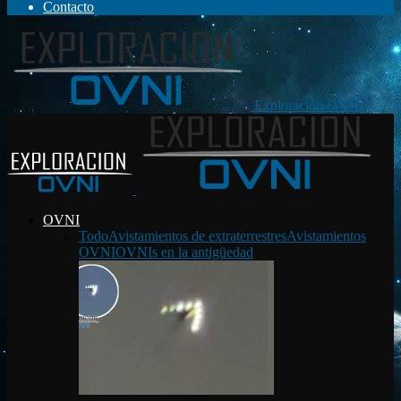
Contacto
Exploración OVNI
OVNI
Todo
Avistamientos de extraterrestres
Avistamientos
OVNI
OVNIs en la antigüedad