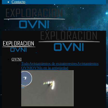
Contacto
Exploración OVNI
OVNI
Todo
Avistamientos de extraterrestres
Avistamientos
OVNI
OVNIs en la antigüedad