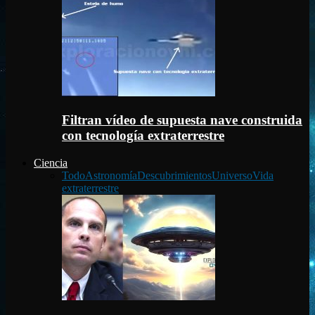
Filtran vídeo de supuesta nave construida
con tecnología extraterrestre
Ciencia
Todo
Astronomía
Descubrimientos
Universo
Vida
extraterrestre