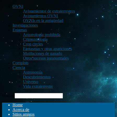
OVNI
Avistamientos de extraterrestres
Avistamientos OVNI
OVNIs en la antigüedad
Investigaciones
Enigmas
Arqueología prohibida
Criptozoología
Crop circles
Fantasmas y otras apariciones
Mutilaciones de ganado
Otros sucesos paranormales
Complots
Ciencia
Astronomía
Descubrimientos
Universo
Vida extraterrestre
Buscar
Home
Acerca de
Sitios amigos