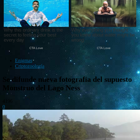
Enigmas
Criptozoología
Se difunde nueva fotografía del supuesto
Monstruo del Lago Ness
4196
0