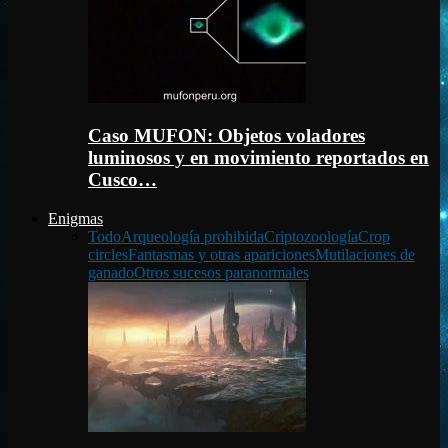
Caso MUFON: Objetos voladores
luminosos y en movimiento reportados en
Cusco…
Enigmas
Todo
Arqueología prohibida
Criptozoología
Crop
circles
Fantasmas y otras apariciones
Mutilaciones de
ganado
Otros sucesos paranormales