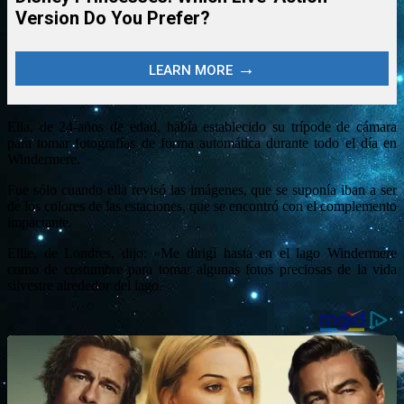
Ella, de 24-años de edad, había establecido su trípode de cámara
para tomar fotografías de forma automática durante todo el día en
Windermere.
Fue sólo cuando ella revisó las imágenes, que se suponía iban a ser
de los colores de las estaciones, que se encontró con el complemento
impactante.
Ellie, de Londres, dijo: «Me dirigí hasta en el lago Windermere
como de costumbre para tomar algunas fotos preciosas de la vida
silvestre alrededor del lago.