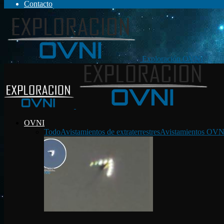
Contacto
Exploración OVNI
OVNI
Todo
Avistamientos de extraterrestres
Avistamientos OVN