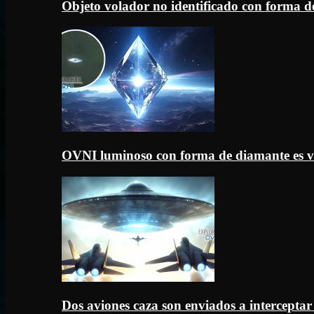
Objeto volador no identificado con forma d
OVNI luminoso con forma de diamante es v
Dos aviones caza son enviados a intercept