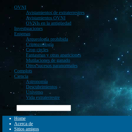
OVNI
Avistamientos de extraterrestres
Avistamientos OVNI
OVNIs en la antigüedad
Investigaciones
Enigmas
Arqueología prohibida
Criptozoología
Crop circles
Fantasmas y otras apariciones
Mutilaciones de ganado
Otros sucesos paranormales
Complots
Ciencia
Astronomía
Descubrimientos
Universo
Vida extraterrestre
Buscar
Home
Acerca de
Sitios amigos