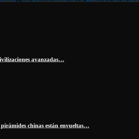
ivilizaciones avanzadas…
s pirámides chinas están envueltas…