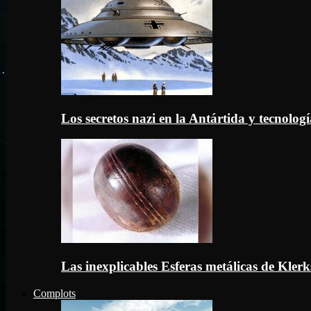
Los secretos nazi en la Antártida y tecnologí
Las inexplicables Esferas metálicas de Kler
Complots