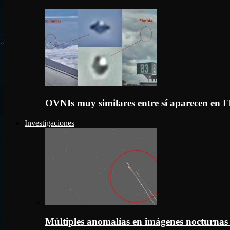
OVNIs muy similares entre sí aparecen en 
Investigaciones
Múltiples anomalías en imágenes nocturnas