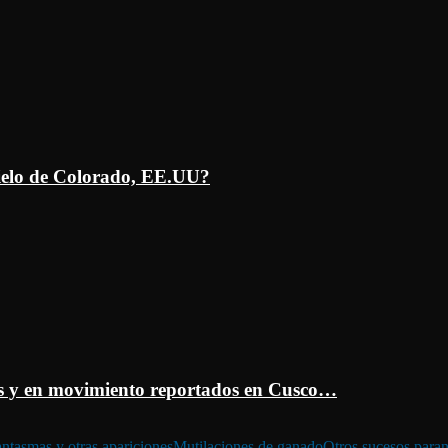
ielo de Colorado, EE.UU?
 y en movimiento reportados en Cusco…
ntasmas y otras apariciones
Mutilaciones de ganado
Otros sucesos para