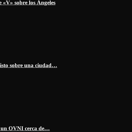
e «V» sobre los Ángeles
isto sobre una ciudad…
ar un OVNI cerca de…