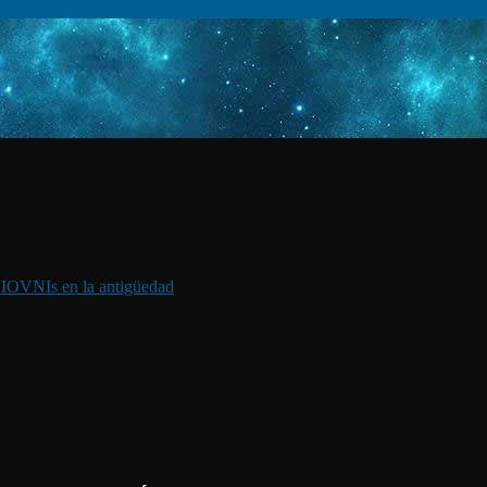
I
OVNIs en la antigüedad