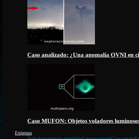
Caso analizado: ¿Una anomalía OVNI en c
Caso MUFON: Objetos voladores luminosos
Enigmas
Todo
Arqueología prohibida
Criptozoología
Crop circles
Fa