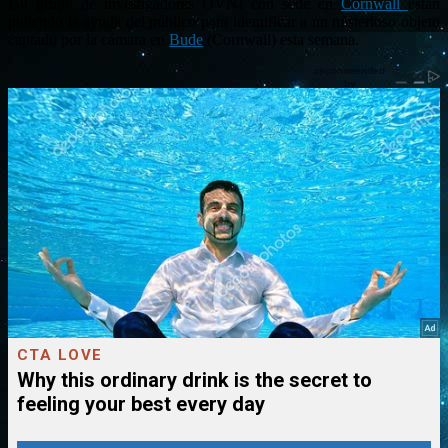
Un grupo de investigadores OVNI con sede en
Cornwall
están
pidiendo la ayuda del público para identificar a un misterioso objeto
captado por la cámara en
Bude
(Cornwall) esta semana.