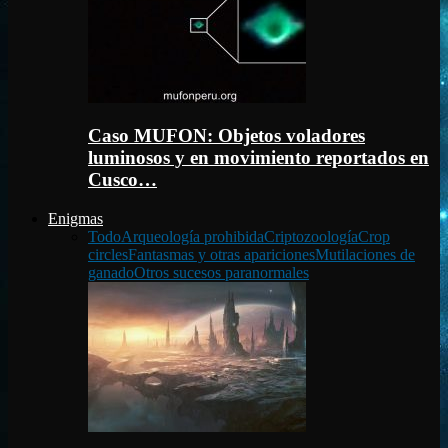
Caso MUFON: Objetos voladores
luminosos y en movimiento reportados en
Cusco…
Enigmas
Todo
Arqueología prohibida
Criptozoología
Crop
circles
Fantasmas y otras apariciones
Mutilaciones de
ganado
Otros sucesos paranormales