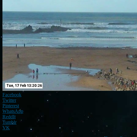
Facebook
Twitter
Pinterest
WhatsApp
ReddIt
Tumblr
VK