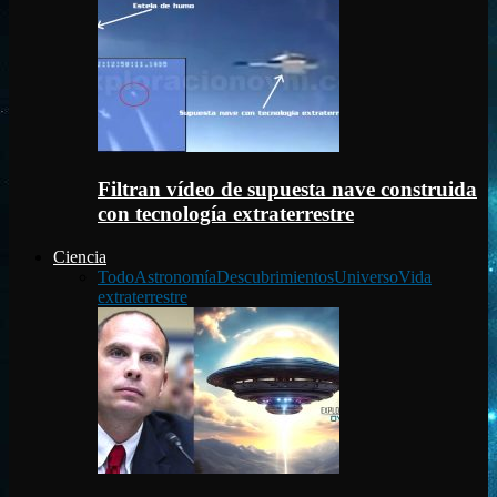
Filtran vídeo de supuesta nave construida
con tecnología extraterrestre
Ciencia
Todo
Astronomía
Descubrimientos
Universo
Vida
extraterrestre