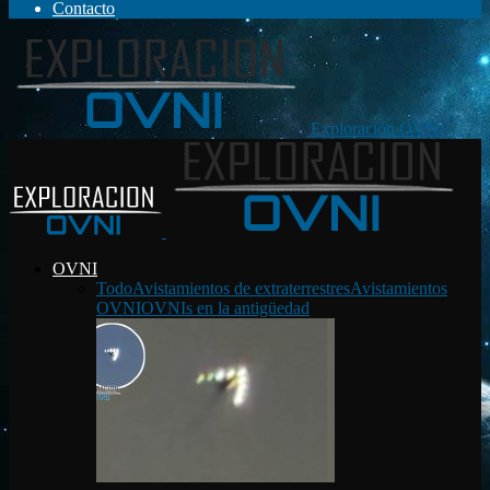
Contacto
Exploración OVNI
OVNI
Todo
Avistamientos de extraterrestres
Avistamientos
OVNI
OVNIs en la antigüedad