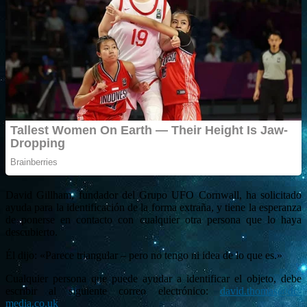
David Gillham, fundador del Grupo UFO Cornwall, ha solicitado
ayuda para la identificación de la forma extraña, y tiene la esperanza
de ponerse en contacto con cualquier otra persona que lo haya
descubierto.
Él dijo: «Parece triangular – pero no tengo ni idea de lo que es.»
Cualquier persona que puede ayudar a identificar el objeto, debe
escribir al siguiente correo electrónico:
david.thomas@dc-
media.co.uk