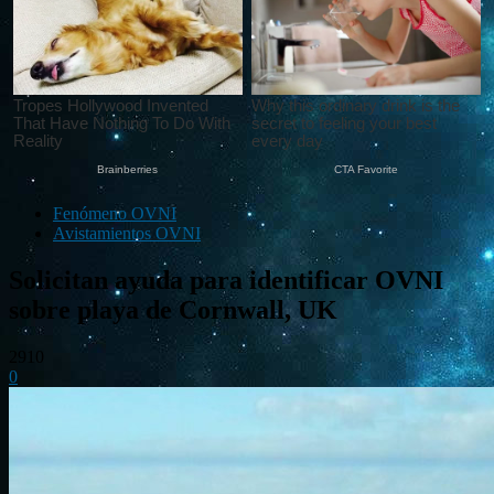
Fenómeno OVNI
Avistamientos OVNI
Solicitan ayuda para identificar OVNI
sobre playa de Cornwall, UK
2910
0