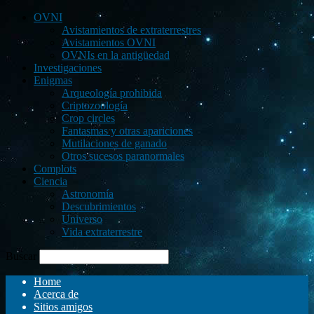
OVNI
Avistamientos de extraterrestres
Avistamientos OVNI
OVNIs en la antigüedad
Investigaciones
Enigmas
Arqueología prohibida
Criptozoología
Crop circles
Fantasmas y otras apariciones
Mutilaciones de ganado
Otros sucesos paranormales
Complots
Ciencia
Astronomía
Descubrimientos
Universo
Vida extraterrestre
Buscar
Home
Acerca de
Sitios amigos