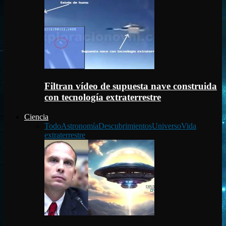
Filtran vídeo de supuesta nave construida
con tecnología extraterrestre
Ciencia
Todo
Astronomía
Descubrimientos
Universo
Vida
extraterrestre