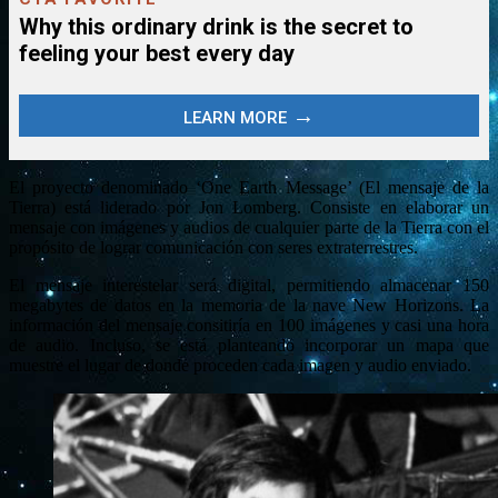
El proyecto denominado ‘One Earth Message’ (El mensaje de la
Tierra) está liderado por Jon Lomberg. Consiste en elaborar un
mensaje con imágenes y audios de cualquier parte de la Tierra con el
propósito de lograr comunicación con seres extraterrestres.
El mensaje interestelar será digital, permitiendo almacenar 150
megabytes de datos en la memoria de la nave New Horizons. La
información del mensaje consitiría en 100 imágenes y casi una hora
de audio. Incluso, se está planteando incorporar un mapa que
muestre el lugar de donde proceden cada imagen y audio enviado.