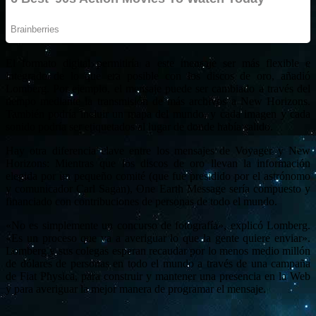
El formato digital permitiría a este mensaje ser más flexible e
integrado de lo que era posible con los discos de oro, añadió
Lomberg. Por ejemplo, el mensaje puede ser cambiado a través del
tiempo mediante la transmisión de más archivos a New Horizons.
También podría incluir un mapa del mundo, y cada imagen y cada
sonido podría ser etiquetados al lugar de donde había salido.
Hay otra diferencia clave entre los mensajes de Voyager y New
Horizons: Mientras que los discos de oro llevan la información
elegida por un pequeño comité (que fue presidido por el astrónomo
y comunicador Carl Sagan), One Earth Message sería compuesto y
financiado con contribuciones de personas de todo el mundo.
«No es simplemente un concurso de fotografía», explicó Lomberg.
«Es un proceso que va a averiguar lo que la gente quiere enviar».
Lomberg y sus colegas esperan recaudar por lo menos medio millón
de dólares de personas en todo el mundo a través de una campaña
de Fiat Physica, para construir y mantener una presencia en la Web
y para averiguar la mejor manera de programar el mensaje.