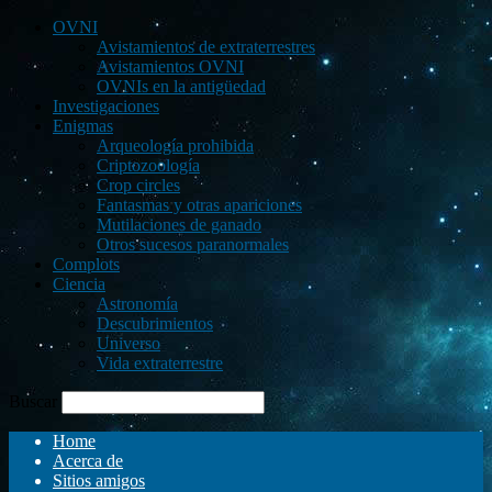
OVNI
Avistamientos de extraterrestres
Avistamientos OVNI
OVNIs en la antigüedad
Investigaciones
Enigmas
Arqueología prohibida
Criptozoología
Crop circles
Fantasmas y otras apariciones
Mutilaciones de ganado
Otros sucesos paranormales
Complots
Ciencia
Astronomía
Descubrimientos
Universo
Vida extraterrestre
Buscar
Home
Acerca de
Sitios amigos