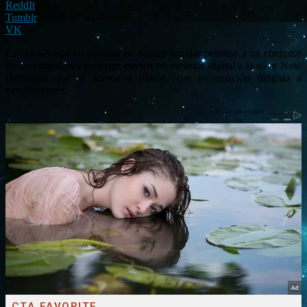
ReddIt
Tumblr
VK
La NASA está en proceso de decidir brindar permiso a un conjunto
de investigadores para que envíen un mensaje digital a la nave New
Horizons, que se acerca a Plutón, con información dirigida a
extraterrestres.