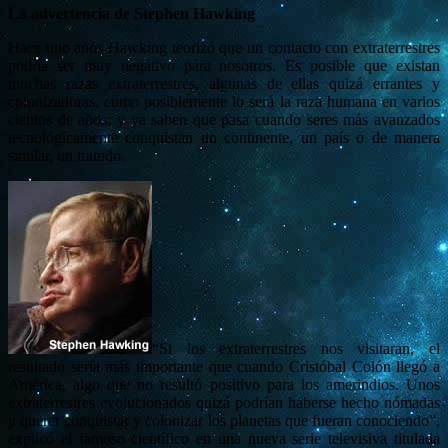
La advertencia de Stephen Hawking
Hace uno años Hawking teorizó que un contacto con extraterrestres
podría ser muy negativo para nosotros. Es posible que existan
muchas razas extraterrestres, algunas de ellas quizá errantes y
colonizadoras, como posiblemente lo será la raza humana en varios
cientos de años; y ya saben que pasa cuando seres más avanzados
tecnológicamente conquistan un continente, un país o de manera
similar, un mundo.
“Si los extraterrestres nos visitaran, el
resultado sería más importante que cuando Cristóbal Colón llegó a
América, algo que no resultó positivo para los amerindios. Unos
extraterrestres evolucionados quizá podrían haberse hecho nómadas
y querer conquistar y colonizar los planetas que fueran conociendo”,
explicó el famoso científico en una nueva serie televisiva titulada