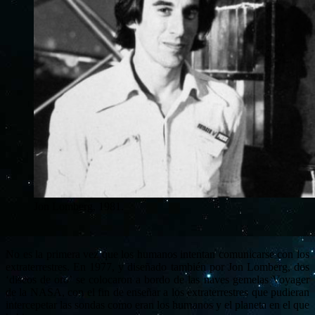
Jon Lomberg, 1981.
No es la primera vez que los humanos intentan comunicarse con los
extraterrestres. En 1977, y diseñado también por Jon Lomberg, dos
‘discos de oro’ se colocaron a bordo de las naves gemelas Voyager
de la NASA, con el fin de enseñar a los extraterrestres que pudieran
intercepetar las sondas como eran los humanos y el planeta en el que