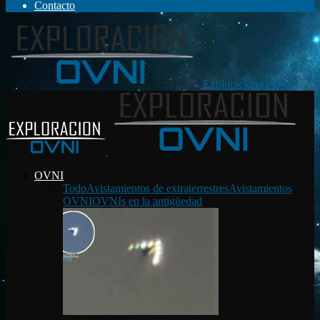
Contacto
Exploración OVNI
OVNI
Todo
Avistamientos de extraterrestres
Avistamientos
OVNI
OVNIs en la antigüedad