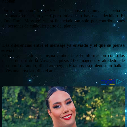
habitan.
Por el momento la NASA se ha mostrado muy satisfecha e
ilusionada con el proyecto pero todavía no hay nada decidido. El
‘One Earth Message’ estará financiado tan solo por contribuciones
de personas de cualquier parte del planeta.
Las diferencias entre el mensaje ya enviado y el que se piensa
enviar
El mensaje tendría la misma cantidad de la información como los
discos de oro de la Voyager, quizás 100 imágenes y alrededor de
una hora de audio, dijo Lomberg. «Estamos escribiendo un haiku,
no es una novela», dijo el artista.