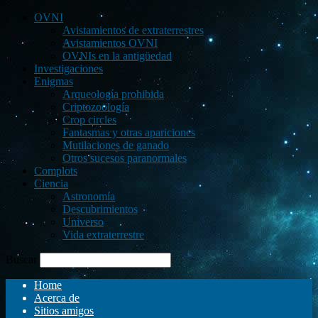
OVNI
Avistamientos de extraterrestres
Avistamientos OVNI
OVNIs en la antigüedad
Investigaciones
Enigmas
Arqueología prohibida
Criptozoología
Crop circles
Fantasmas y otras apariciones
Mutilaciones de ganado
Otros sucesos paranormales
Complots
Ciencia
Astronomía
Descubrimientos
Universo
Vida extraterrestre
Buscar
Home
Acerca de
Sitios amigos