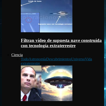
Filtran vídeo de supuesta nave construida
con tecnología extraterrestre
Ciencia
Todo
Astronomía
Descubrimientos
Universo
Vida
extraterrestre