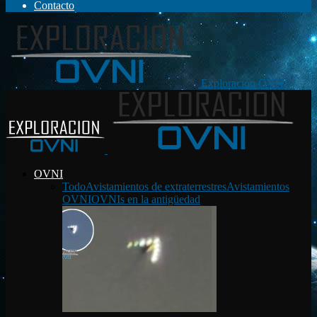
Contacto
Exploración OVNI
OVNI
Todo
Avistamientos de extraterrestres
Avistamientos
OVNI
OVNIs en la antigüedad