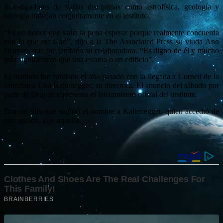
Investigadores de varias disciplinas como astrofísica, geología y
biología trabajan conjuntamente en el instituto.
“Es un honor que valía la pena esperar porque realmente concuerda
con lo que era Carl”, dijo a la The Associated Press su viuda Ann
Druyan, que fue también su colaboradora. “Es digno de él y mucho
más significativo que una estatua o un edificio”.
El instituto fue fundado el año pasado con la llegada a Cornell de la
astrofísica Lisa Kaltenegger, su directora. El anuncio del sábado por
parte de Druyan representa el lanzamiento oficial del instituto.
Druyan dijo que sugirió el nombre a Kaltenegger, quien accedió de
con agrado, dijo aquella.