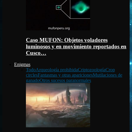
Caso MUFON: Objetos voladores
luminosos y en movimiento reportados en
Cusco…
Enigmas
Todo
Arqueología prohibida
Criptozoología
Crop
circles
Fantasmas y otras apariciones
Mutilaciones de
ganado
Otros sucesos paranormales