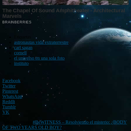
Etiquetas
astronautas vida extraterrestre
carl sagan
cornell
el universo en una sola foto
instituto
Facebook
Twitter
Pinterest
WhatsApp
ReddIt
Tumblr
VK
Artículo anterior
#BeWITNESS – Resolviendo el misterio: ¿BODY
OF TWO YEARS OLD BOY?