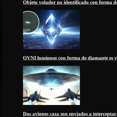
Objeto volador no identificado con forma d
OVNI luminoso con forma de diamante es v
Dos aviones caza son enviados a intercept