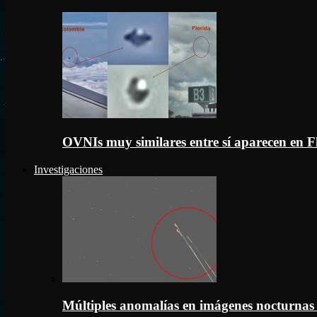
OVNIs muy similares entre sí aparecen en 
Investigaciones
Múltiples anomalías en imágenes nocturnas