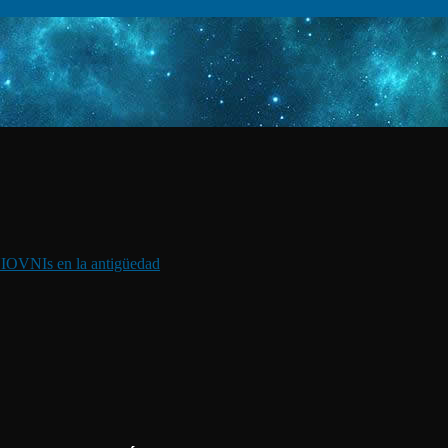
I
OVNIs en la antigüedad