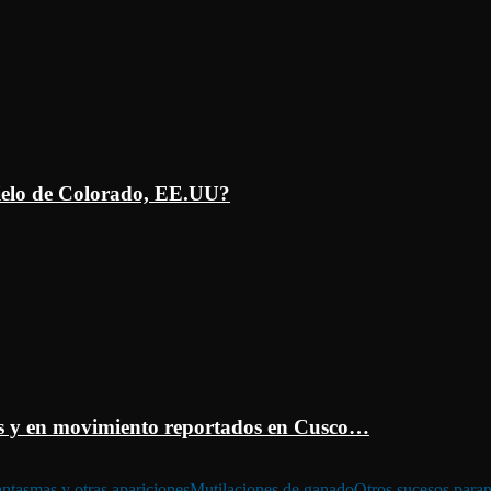
ielo de Colorado, EE.UU?
 y en movimiento reportados en Cusco…
ntasmas y otras apariciones
Mutilaciones de ganado
Otros sucesos para