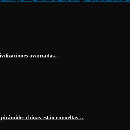
ivilizaciones avanzadas…
s pirámides chinas están envueltas…