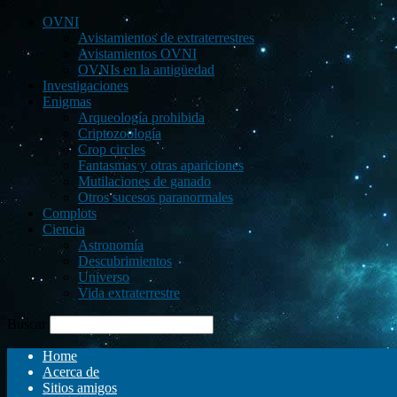
OVNI
Avistamientos de extraterrestres
Avistamientos OVNI
OVNIs en la antigüedad
Investigaciones
Enigmas
Arqueología prohibida
Criptozoología
Crop circles
Fantasmas y otras apariciones
Mutilaciones de ganado
Otros sucesos paranormales
Complots
Ciencia
Astronomía
Descubrimientos
Universo
Vida extraterrestre
Buscar
Home
Acerca de
Sitios amigos