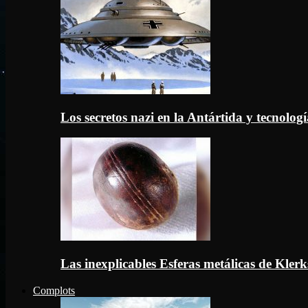
Los secretos nazi en la Antártida y tecnologí
Las inexplicables Esferas metálicas de Kler
Complots