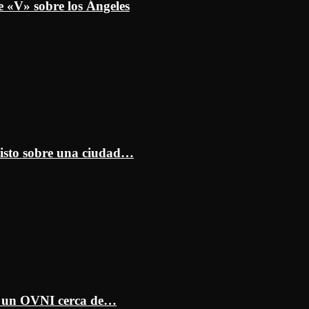
e «V» sobre los Ángeles
isto sobre una ciudad…
ar un OVNI cerca de…