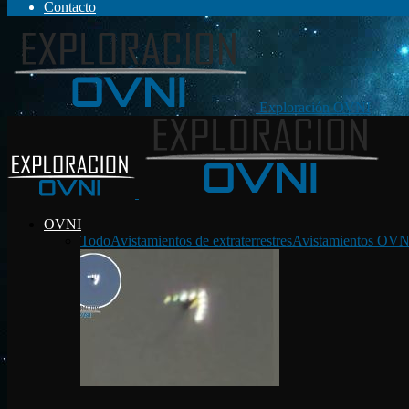
Contacto
Exploración OVNI
OVNI
Todo
Avistamientos de extraterrestres
Avistamientos OVN