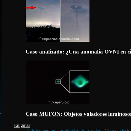
Caso analizado: ¿Una anomalía OVNI en c
Caso MUFON: Objetos voladores luminosos
Enigmas
Todo
Arqueología prohibida
Criptozoología
Crop circles
Fa