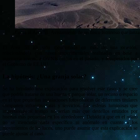
Cerca al Área 51: Avistamiento de un disco luminoso que lanza
El Área 51 ha sido mencionada en más de una ocasión,
relacionándola con naves experimentales realizadas en base a
ingeniería inversa a OVNIs caídos en el pasado, y recuperados por
el Gobierno de EE.UU.
La hipótesis: ¿Una granja solar?
Se ha brindado una explicación para resolver este caso; y se cree
que podría tratarse de una huerta o parque solar, un recinto o espacio
en el que pequeñas instalaciones fotovoltaicas de diferentes titulares
comparten infraestructuras y servicios. Las esferas luminosas que
impresionan al testigo no serían más que destellos emitidos por
huertas más pequeñas en los alrededores. Debido a que en el relato
no se menciona nada específico ni anómalo en cuanto a los
movimientos de las luces, uno puede asumir que esta explicación se
puede ajustar al caso.