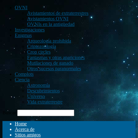
OVNI
Avistamientos de extraterrestres
Avistamientos OVNI
OVNIs en la antigüedad
Investigaciones
Enigmas
Arqueología prohibida
Criptozoología
Crop circles
Fantasmas y otras apariciones
Mutilaciones de ganado
Otros sucesos paranormales
Complots
Ciencia
Astronomía
Descubrimientos
Universo
Vida extraterrestre
Buscar
Home
Acerca de
Sitios amigos