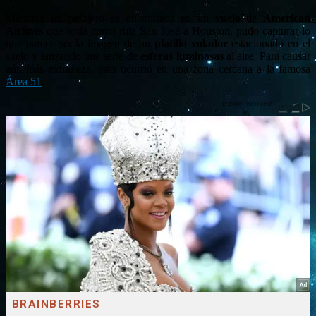
Mientras un pasajero se encontraba en un
vuelo
de
American
Airlines
que tenía como ruta San José a Houston, pudo capturar lo
que parece ser la imagen de un
platillo volador
estacionado en el
suelo y lanzando una serie de
esferas luminosas
al aire. Para causar
aún más extrañeza, esto ocurrió en una zona cercana a la famosa
Área 51
.