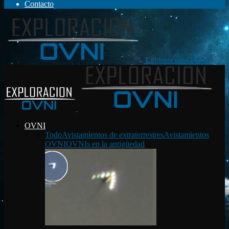
Contacto
Exploración OVNI
OVNI
Todo
Avistamientos de extraterrestres
Avistamientos
OVNI
OVNIs en la antigüedad