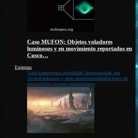
Caso MUFON: Objetos voladores
luminosos y en movimiento reportados en
Cusco…
Enigmas
Todo
Arqueología prohibida
Criptozoología
Crop
circles
Fantasmas y otras apariciones
Mutilaciones de
ganado
Otros sucesos paranormales