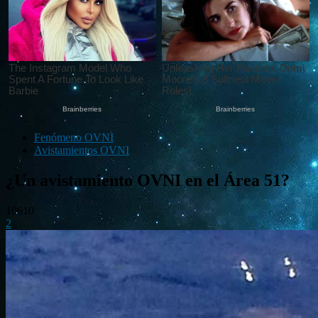
Fenómeno OVNI
Avistamientos OVNI
¿Un avistamiento OVNI en el Área 51?
10610
2