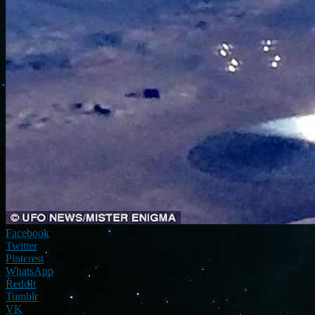
Facebook
Twitter
Pinterest
WhatsApp
ReddIt
Tumblr
VK