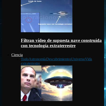
Filtran vídeo de supuesta nave construida
con tecnología extraterrestre
Ciencia
Todo
Astronomía
Descubrimientos
Universo
Vida
extraterrestre