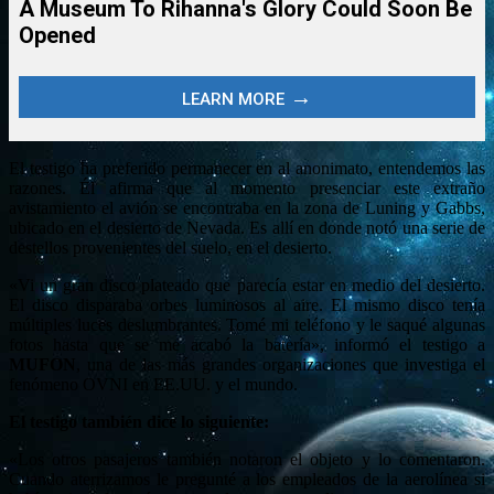
El testigo ha preferido permanecer en al anonimato, entendemos las
razones. Él afirma que al momento presenciar este extraño
avistamiento el avión se encontraba en la zona de Luning y Gabbs,
ubicado en el desierto de Nevada. Es allí en donde notó una serie de
destellos provenientes del suelo, en el desierto.
«Vi un gran disco plateado que parecía estar en medio del desierto.
El disco disparaba orbes luminosos al aire. El mismo disco tenía
múltiples luces deslumbrantes. Tomé mi teléfono y le saqué algunas
fotos hasta que se me acabó la batería», informó el testigo a
MUFON
, una de las más grandes organizaciones que investiga el
fenómeno OVNI en EE.UU. y el mundo.
El testigo también dice lo siguiente:
«Los otros pasajeros también notaron el objeto y lo comentaron.
Cuando aterrizamos le pregunté a los empleados de la aerolínea si