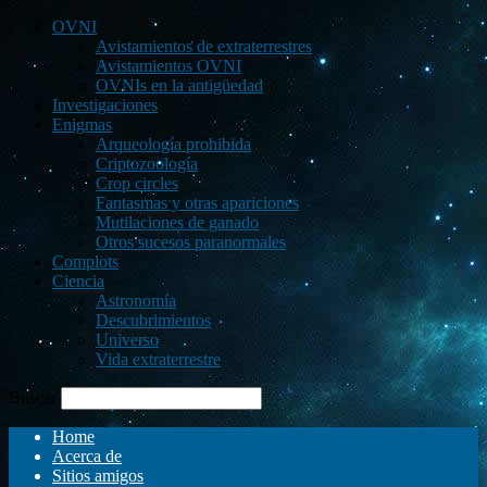
OVNI
Avistamientos de extraterrestres
Avistamientos OVNI
OVNIs en la antigüedad
Investigaciones
Enigmas
Arqueología prohibida
Criptozoología
Crop circles
Fantasmas y otras apariciones
Mutilaciones de ganado
Otros sucesos paranormales
Complots
Ciencia
Astronomía
Descubrimientos
Universo
Vida extraterrestre
Buscar
Home
Acerca de
Sitios amigos