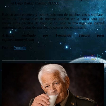
el Lago Baikal. Crédito: NASA
Existen antecedentes, y este es solo uno de muchos casos similares
ocurridos. Emanaciones de metano podrían ser la causa para que
surjan estos círculos de hielo, o no; solo la investigación logrará
responder las dudas de este hecho convertido en misterio.
Artículo realizado por Fernando Távara para
exploracionovni.com
Fuente:
Youtube