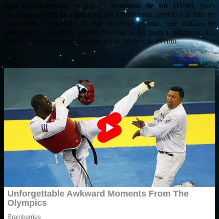
algo
extraterrestre
, o por el
descenso de un OVNI
,
pues
estaríamos dando un argumento sin fundamento, debido a la falta de
evidencias. Es posible, si este incidente es real, que análisis de
medición de radiación, análisis biológicos del hielo y químicos; nos
brinden una respuesta más clara a este misterioso evento.