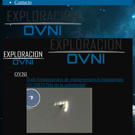
Contacto
Exploración OVNI
OVNI
Todo
Avistamientos de extraterrestres
Avistamientos
OVNI
OVNIs en la antigüedad