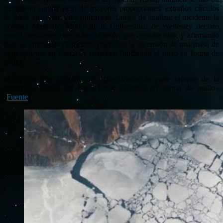
fenómeno similar pero de mayores proporciones: extraños círculos
de hielo aparecían sin explicación. Luego de analizar el incidente la
ecóloga Marianne Moore de la Universidad de Wellesley declaró
para Livescience.com sobre la razón que causaba esto, y afirmando
que las emisiones de metano provocan la ascensión de una masa de
agua caliente en forma de remolino fundiendo el hielo en forma de
anillo.
«Una vez que la masa de agua alcanza la parte inferior de la
superficie helada del lago, funde el hielo en forma de anillo»
[
Fuente
]