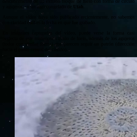
descubrimiento de un extraño bloque de hielo con forma de círculo
y agujeros, en un lago congelado de
Utah
.
Aunque el vídeo haya sido publicado recientemente, no sabemos
con claridad cuál es la fecha en que fue grabado.
En imágenes capturadas del vídeo, puede verse la forma casi
perfecta de este misterioso círculo de hielo, además de los agujeros
(todos con similar forma) que parecen seguir un patrón (dirección
hacia el punto central del círculo).