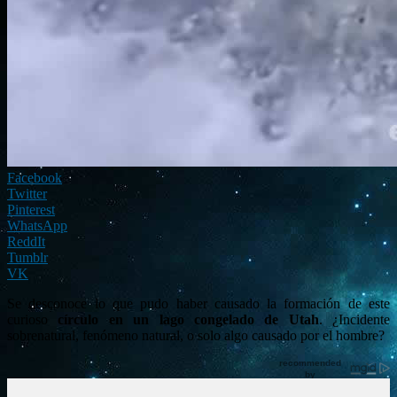
Facebook
Twitter
Pinterest
WhatsApp
ReddIt
Tumblr
VK
Se desconoce lo que pudo haber causado la formación de este
curioso
círculo en un lago congelado de Utah
. ¿Incidente
sobrenatural, fenómeno natural, o solo algo causado por el hombre?