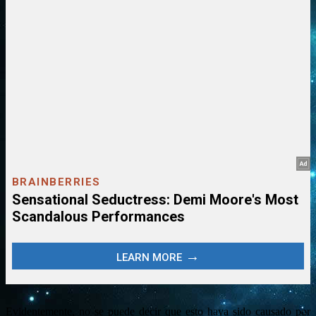
Evidentemente, no se puede decir que esto haya sido causado por