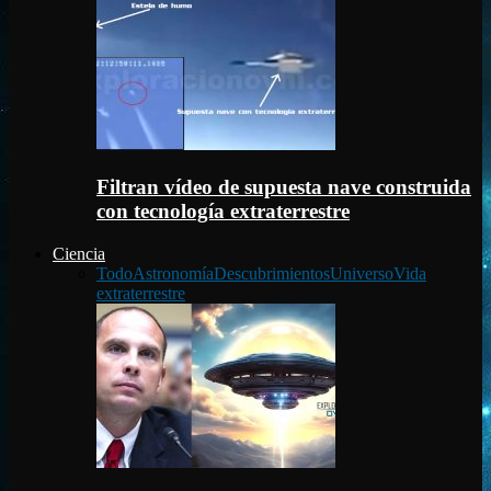
Filtran vídeo de supuesta nave construida
con tecnología extraterrestre
Ciencia
Todo
Astronomía
Descubrimientos
Universo
Vida
extraterrestre