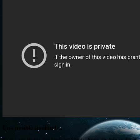
Una posible similitud…
En el Lago Baikal, localizado en Siberia, Rusia, también se dio un