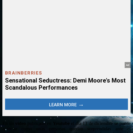
En un
vídeo
publicado en
Youtube
el día 13 de diciembre se puede
apreciar como unas personas quedan sorprendidas ante el