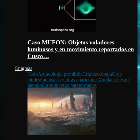
Caso MUFON: Objetos voladores
luminosos y en movimiento reportados en
Cusco…
Enigmas
Todo
Arqueología prohibida
Criptozoología
Crop
circles
Fantasmas y otras apariciones
Mutilaciones de
ganado
Otros sucesos paranormales