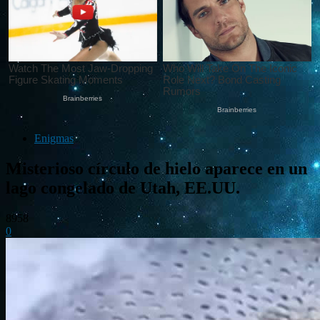
Enigmas
Misterioso círculo de hielo aparece en un
lago congelado de Utah, EE.UU.
8958
0