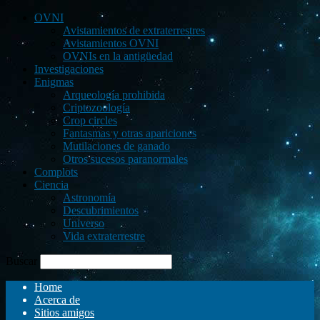
OVNI
Avistamientos de extraterrestres
Avistamientos OVNI
OVNIs en la antigüedad
Investigaciones
Enigmas
Arqueología prohibida
Criptozoología
Crop circles
Fantasmas y otras apariciones
Mutilaciones de ganado
Otros sucesos paranormales
Complots
Ciencia
Astronomía
Descubrimientos
Universo
Vida extraterrestre
Buscar
Home
Acerca de
Sitios amigos