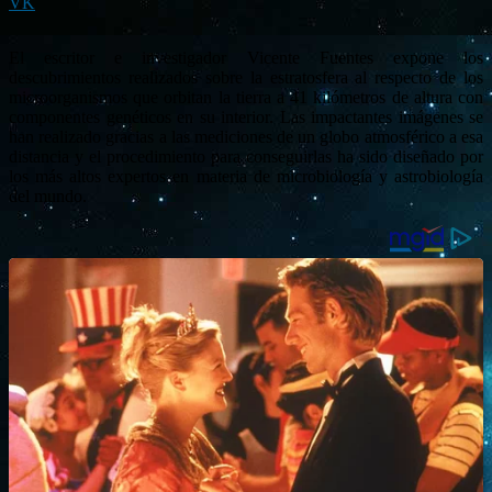
VK
El escritor e investigador Vicente Fuentes expone los
descubrimientos realizados sobre la estratosfera al respecto de los
microorganismos que orbitan la tierra a 41 kilómetros de altura con
componentes genéticos en su interior. Las impactantes imágenes se
han realizado gracias a las mediciones de un globo atmosférico a esa
distancia y el procedimiento para conseguirlas ha sido diseñado por
los más altos expertos en materia de microbiología y astrobiología
del mundo.