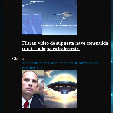
Filtran vídeo de supuesta nave construida
con tecnología extraterrestre
Ciencia
Todo
Astronomía
Descubrimientos
Universo
Vida
extraterrestre