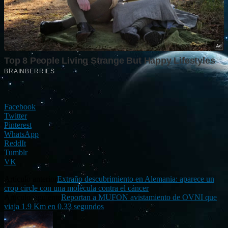
Facebook
Twitter
Pinterest
WhatsApp
ReddIt
Tumblr
VK
Artículo anterior
Extraño descubrimiento en Alemania: aparece un
crop circle con una molécula contra el cáncer
Artículo siguiente
Reportan a MUFON avistamiento de OVNI que
viaja 1.9 Km en 0.33 segundos