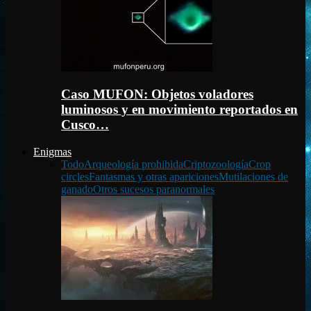
Caso MUFON: Objetos voladores
luminosos y en movimiento reportados en
Cusco…
Enigmas
Todo
Arqueología prohibida
Criptozoología
Crop
circles
Fantasmas y otras apariciones
Mutilaciones de
ganado
Otros sucesos paranormales