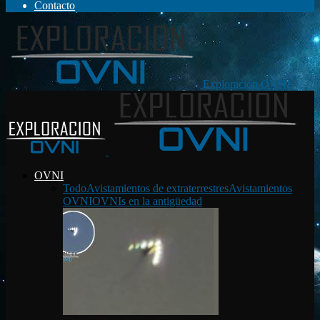
Contacto
Exploración OVNI
OVNI
Todo
Avistamientos de extraterrestres
Avistamientos
OVNI
OVNIs en la antigüedad